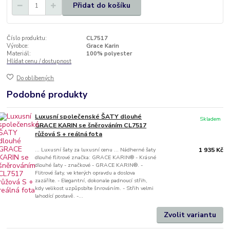
Přidat do košíku
Číslo produktu:
CL7517
Výrobce:
Grace Karin
Materiál:
100% polyester
Hlídat cenu / dostupnost
Do oblíbených
Podobné produkty
Luxusní společenské ŠATY dlouhé
Skladem
GRACE KARIN se šněrováním CL7517
růžová S + reálná fota
... Luxusní šaty za luxusní cenu ... Nádherné šaty
1 935 Kč
dlouhé flitrové značka: GRACE KARIN® - Krásné
dlouhé šaty - značkové - GRACE KARIN®. -
Flitrové šaty, ve kterých opravdu a doslova
zazáříte. - Elegantní, dokonale padnoucí střih,
kdy velikost uzpůpsbíte šnrováním. - Střih velmi
lahodící postavě. -...
Zvolit variantu