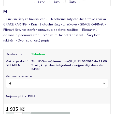
M
... Luxusní šaty za luxusní cenu ... Nádherné šaty dlouhé flitrové značka:
GRACE KARIN® - Krásné dlouhé šaty - značkové - GRACE KARIN®. -
Flitrové šaty, ve kterých opravdu a doslova zazáříte.. - Elegantní,
dokonale padnoucí střih. - Střih velmi lahodící postavě. - Šaty bez
rukávů. - Dvojí suk...
celý popis
Dostupnost
Skladem
Pokud je zboží
Zboží Vám můžeme doručit již 11.08.2026 do 17:00.
SKLADEM:
Stačí, když zboží objednáte nejpozději dnes do
24:00
Velikost - vyberte:
Nejsme plátci DPH
1 935 Kč