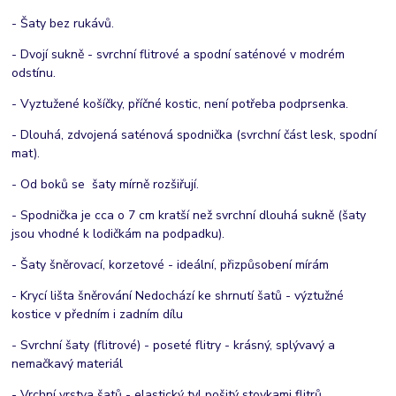
- Šaty bez rukávů.
- Dvojí sukně - svrchní flitrové a spodní saténové v modrém
odstínu.
- Vyztužené košíčky, příčné kostic, není potřeba podprsenka.
- Dlouhá, zdvojená saténová spodnička (svrchní část lesk, spodní
mat).
- Od boků se šaty mírně rozšiřují.
- Spodnička je cca o 7 cm kratší než svrchní dlouhá sukně (šaty
jsou vhodné k lodičkám na podpadku).
- Šaty šněrovací, korzetové - ideální, přizpůsobení mírám
- Krycí lišta šněrování Nedochází ke shrnutí šatů - výztužné
kostice v předním i zadním dílu
- Svrchní šaty (flitrové) - poseté flitry - krásný, splývavý a
nemačkavý materiál
- Vrchní vrstva šatů - elastický tyl pošitý stovkami flitrů.