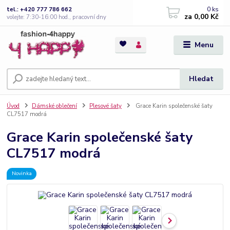
0
ks
tel.: +420 777 786 662
za
0,00 Kč
volejte: 7:30-16:00 hod., pracovní dny
Menu
Hledat
Úvod
Dámské oblečení
Plesové šaty
Grace Karin společenské šaty
CL7517 modrá
Grace Karin společenské šaty
CL7517 modrá
Novinka