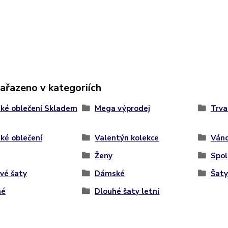
zařazeno v kategoriích
ké oblečení Skladem
Mega výprodej
Trva
ké oblečení
Valentýn kolekce
Váno
Ženy
Spol
vé šaty
Dámské
Šaty
hé
Dlouhé šaty letní