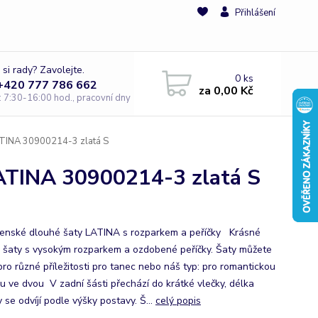
Přihlášení
 si rady? Zavolejte.
0
ks
 +420 777 786 662
za
0,00 Kč
e: 7:30-16:00 hod., pracovní dny
ATINA 30900214-3 zlatá S
ATINA 30900214-3 zlatá S
enské dlouhé šaty LATINA s rozparkem a peříčky Krásné
 šaty s vysokým rozparkem a ozdobené peříčky. Šaty můžete
pro různé příležitosti pro tanec nebo náš typ: pro romantickou
u ve dvou V zadní šásti přechází do krátké vlečky, délka
 se odvíjí podle výšky postavy. Š...
celý popis