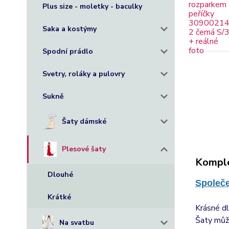
Plus size - moletky - baculky
Saka a kostýmy
Spodní prádlo
Svetry, roláky a pulovry
Sukně
Šaty dámské
Plesové šaty
Komple
Dlouhé
Společe
Krátké
Krásné d
Šaty může
Na svatbu