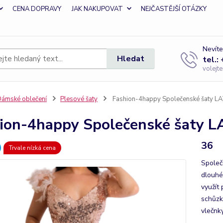
CENA DOPRAVY
JAK NAKUPOVAT
NEJČASTĚJŠÍ OTÁZKY
Nevíte
Hledat
tel.:
volejt
ámské oblečení
Plesové šaty
Fashion-4happy Společenské šaty L
ion-4happy Společenské šaty L
36
Trvale nízká cena
Společ
dlouhé
využít 
schůzk
vlečnky