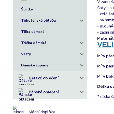
V zadní š
Šaty jsou
Šortky
-
celé ša
- na ramí
Těhotenské oblečení
-
dlouhý
Tílka dámská
- zadní d
Materiál
VELI
Trička dámská
Vesty
Míry pře
Dámské župany
Míry pas
Míry bok
Dětské oblečení
Délka o
Pánské oblečení
*
délka š
Módní doplňky