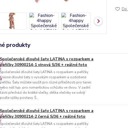
Do 
é produkty
Společenské dlouhé šaty LATINA s rozparkem a
peříčky 30900214-1 vínová S/36 + reálné foto
Společenské dlouhé šaty LATINA s rozparkem a peříčky
Krásné dlouhé šaty s vysokým rozparkem a ozdobené
peříčky. Šaty můžete využít pro různé příležitosti pro tanec
nebo náš typ: pro romantickou schůzku ve dvou V zadní
šásti přechází do krátké vlečky, délka vlečnky se odvíjí
podle výšky postavy. Š...
Společenské dlouhé šaty LATINA s rozparkem a
peříčky 30900214-2 černá S/36 + reálné foto
Společenské dlouhé šaty LATINA s rozparkem a peříčky