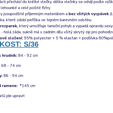
ásti přechází do krátké vlečky, délka vlečnky se odvíjí podle výš
 lehounké a celé pošité flitry.
ty jsou
podšité příjemným materiálem a
bez všitých vycpávek
(
nka, které zdobí peříška ve tejném barevném odstínu.
 rozparek,
který umožňuje taneční pohyb a vypadá opravdu sexy
íl - holá záda, sukně má v zadním dílu všitý skrytý zip pro pohodl
ové složení:
95% polyester + 5 % elastan + podšívka 80%pol
KOST: S/36
s hrudník:
84 - 92 cm
:
68 - 74 cm
y:
86 - 94 cm
d ramene: *
145 cm
atů jde upravit