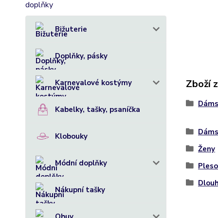
Bižuterie
Doplňky, pásky
Zboží 
Karnevalové kostýmy
Dáms
Kabelky, tašky, psaníčka
Dáms
Klobouky
Ženy
Módní doplňky
Pleso
Dlou
Nákupní tašky
Obuv