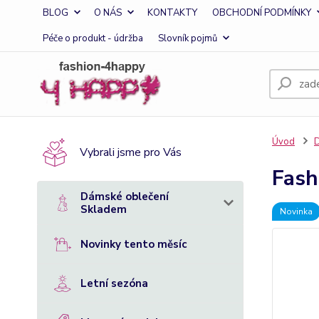
BLOG
O NÁS
KONTAKTY
OBCHODNÍ PODMÍNKY
Péče o produkt - údržba
Slovník pojmů
Úvod
D
Vybrali jsme pro Vás
Fash
Dámské oblečení
Skladem
Novinka
Novinky tento měsíc
Letní sezóna