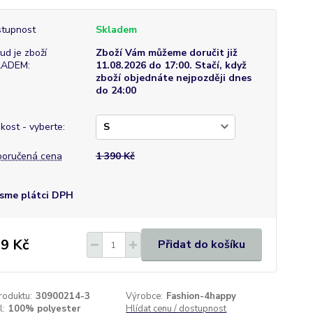
tupnost
Skladem
ud je zboží
Zboží Vám můžeme doručit již
LADEM:
11.08.2026 do 17:00. Stačí, když
zboží objednáte nejpozději dnes
do 24:00
ikost - vyberte:
oručená cena
1 390 Kč
sme plátci DPH
9 Kč
Přidat do košíku
roduktu:
30900214-3
Výrobce:
Fashion-4happy
l:
100% polyester
Hlídat cenu / dostupnost