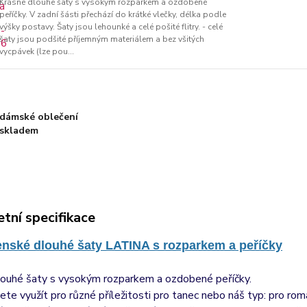
Krásné dlouhé šaty s vysokým rozparkem a ozdobené
peříčky. V zadní šásti přechází do krátké vlečky, délka podle
výšky postavy. Šaty jsou lehounké a celé pošité flitry. - celé
šaty jsou podšité příjemným materiálem a bez všitých
vycpávek (lze pou...
dámské oblečení
skladem
tní specifikace
nské dlouhé šaty LATINA s rozparkem a peříčky
louhé šaty s vysokým rozparkem a ozdobené peříčky.
te využít pro různé příležitosti pro tanec nebo náš typ: pro r