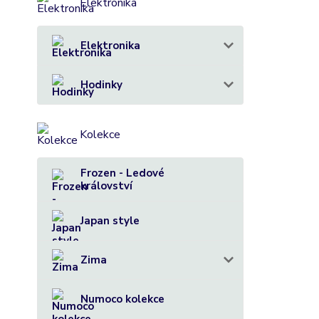
Elektronika
Elektronika
Hodinky
Kolekce
Frozen - Ledové
království
Japan style
Zima
Numoco kolekce