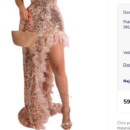
Dos
Pok
SK
Vel
Dop
Nej
59
Číslo p
Materiá