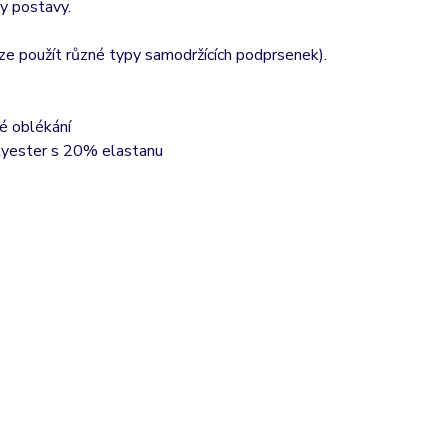
ky postavy.
lze použít různé typy samodržících podprsenek).
né oblékání
yester s 20% elastanu