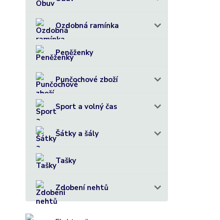
Ozdobná ramínka
Peněženky
Punčochové zboží
Sport a volný čas
Šátky a šály
Tašky
Zdobení nehtů