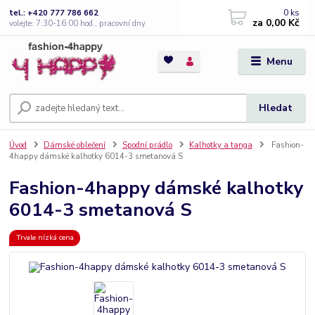
0
ks
tel.: +420 777 786 662
za
0,00 Kč
volejte: 7:30-16:00 hod., pracovní dny
Menu
Hledat
Úvod
Dámské oblečení
Spodní prádlo
Kalhotky a tanga
Fashion-
4happy dámské kalhotky 6014-3 smetanová S
Fashion-4happy dámské kalhotky
6014-3 smetanová S
Trvale nízká cena