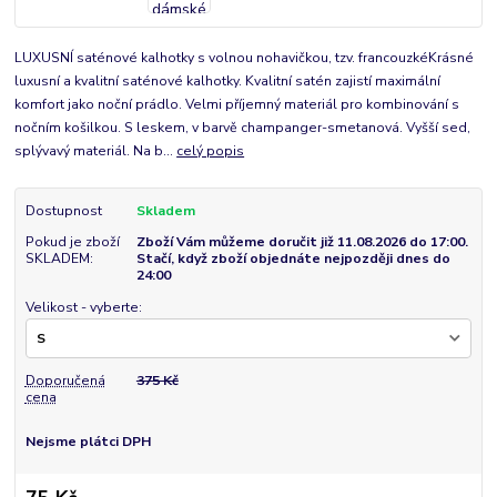
LUXUSNÍ saténové kalhotky s volnou nohavičkou, tzv. francouzkéKrásné
luxusní a kvalitní saténové kalhotky. Kvalitní satén zajistí maximální
komfort jako noční prádlo. Velmi příjemný materiál pro kombinování s
nočním košilkou. S leskem, v barvě champanger-smetanová. Vyšší sed,
splývavý materiál. Na b...
celý popis
Dostupnost
Skladem
Pokud je zboží
Zboží Vám můžeme doručit již 11.08.2026 do 17:00.
SKLADEM:
Stačí, když zboží objednáte nejpozději dnes do
24:00
Velikost - vyberte:
Doporučená
375 Kč
cena
Nejsme plátci DPH