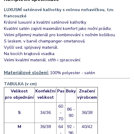
LUXUSNÍ saténové kalhotky s volnou nohavičkou, tzv.
francouzké
Krásné luxusní a kvalitní saténové kalhotky.
Kvalitní satén zajistí maximální komfort jako noční prádlo.
Velmi příjemný materiál pro kombinování s nočním košilkou.
S leskem, v barvě champanger-smetanová.
Vyšší sed, splývavý materiál.
Na bocích krajková vsadka.
Velmi kvalitní materiál, střih i zpracování.
Materiálové složení:
100% polyester - satén
TABULKA (v cm)
Velikost
Konfekční
Pas
Boky
Značení
pro
objednání
velikost
výrobcem
60
86 -
S
34/36
-
36/38
90
70
M
36/38
64
92 -
40/42
-
96