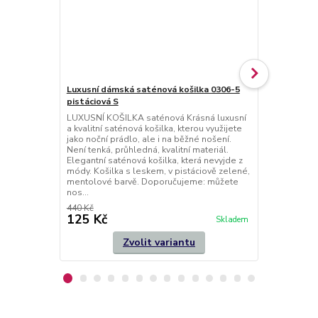
Luxusní dámská saténová košilka 0306-5
Luxusní sat
pistáciová S
- modrá S / L
LUXUSNÍ KOŠILKA saténová Krásná luxusní
Dámský přeh
a kvalitní saténová košilka, kterou využijete
luxusní a kv
jako noční prádlo, ale i na běžné nošení.
leskem, v t
Není tenká, průhledná, kvalitní materiál.
vzorem nočn
Elegantní saténová košilka, která nevyjde z
zavázání. D
módy. Košilka s leskem, v pistáciově zelené,
saténovými k
mentolové barvě. Doporučujeme: můžete
naší nabídce.
nos...
střih....
440 Kč
565 Kč
125 Kč
125 Kč
Skladem
Zvolit variantu