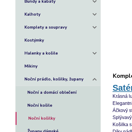
Bundy a kabáty
Kalhoty
Komplety a soupravy
Kostýmky
Halenky a košile
Mikiny
Komple
Noční prádlo, košilky, župany
Sat
Noční a domácí oblečení
Krásná lu
Elegantní
Noční košile
Áčkový s
Splývavý 
Noční košilky
Košilka 
Župany dámské
Díky nádh