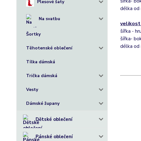
šířka- bo
Plesové šaty
délka od
Na svatbu
velikost
šířka - h
Šortky
šířka- bo
délka od
Těhotenské oblečení
Tílka dámská
Trička dámská
Vesty
Dámské župany
Dětské oblečení
Pánské oblečení