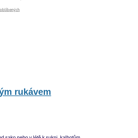
oblíbených
kým rukávem
d sako nebo v létě k sukni, kalhotům.