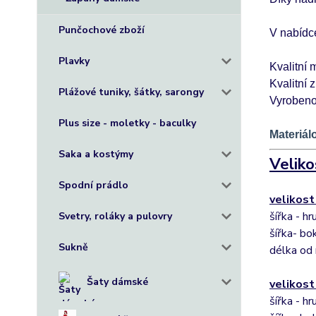
Punčochové zboží
V nabídce
Plavky
Kvalitní m
Kvalitní z
Plážové tuniky, šátky, sarongy
Vyrobeno
Plus size - moletky - baculky
Materiál
Saka a kostýmy
Veliko
Spodní prádlo
velikost
šířka - h
Svetry, roláky a pulovry
šířka- bo
Sukně
délka od
Šaty dámské
velikost
šířka - h