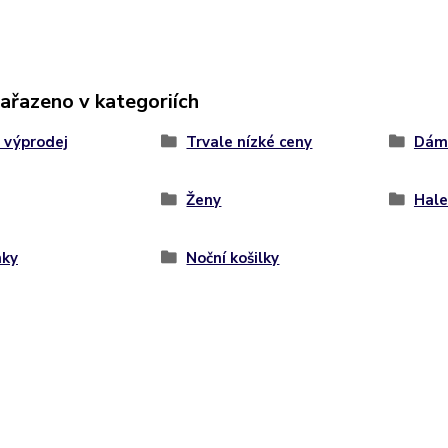
zařazeno v kategoriích
 výprodej
Trvale nízké ceny
Dáms
Ženy
Hale
nky
Noční košilky