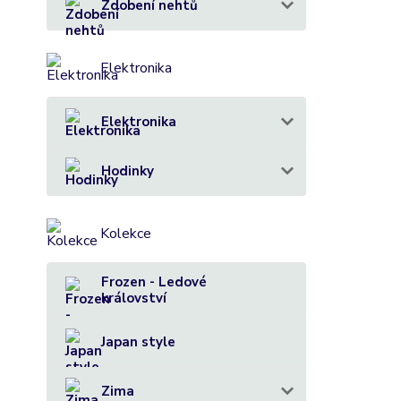
Zdobení nehtů
Elektronika
Elektronika
Hodinky
Kolekce
Frozen - Ledové
království
Japan style
Zima