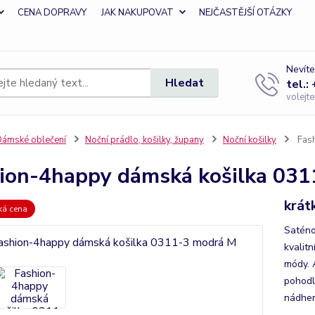
CENA DOPRAVY
JAK NAKUPOVAT
NEJČASTĚJŠÍ OTÁZKY
Nevíte
Hledat
tel.:
volejt
ámské oblečení
Noční prádlo, košilky, župany
Noční košilky
Fash
ion-4happy dámská košilka 03
krát
zká cena
Saténo
kvalitn
módy. 
pohodl
nádher