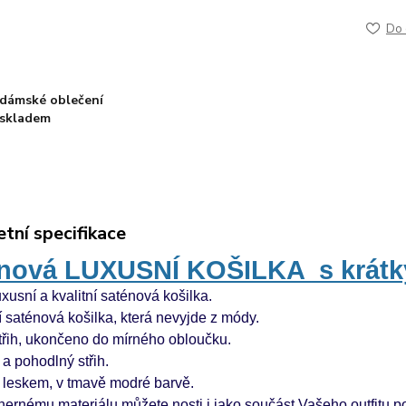
Do 
dámské oblečení
skladem
tní specifikace
énová
LUXUSNÍ KOŠILKA
s krát
xusní a kvalitní saténová košilka.
 saténová košilka, která nevyjde z módy.
třih, ukončeno do mírného obloučku.
a pohodlný střih.
s leskem, v tmavě modré barvě.
ernému materiálu můžete nosti i jako součást Vašeho outfitu po