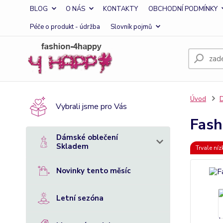
BLOG
O NÁS
KONTAKTY
OBCHODNÍ PODMÍNKY
Péče o produkt - údržba
Slovník pojmů
Úvod
D
Vybrali jsme pro Vás
Fash
Dámské oblečení
Skladem
Trvale ní
Novinky tento měsíc
Letní sezóna