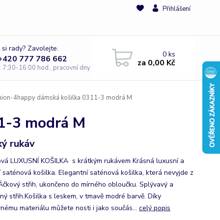
Přihlášení
 si rady? Zavolejte.
0
ks
 +420 777 786 662
za
0,00 Kč
e: 7:30-16:00 hod., pracovní dny
ion-4happy dámská košilka 0311-3 modrá M
11-3 modrá M
ký rukáv
vá LUXUSNÍ KOŠILKA s krátkým rukávem Krásná luxusní a
í saténová košilka. Elegantní saténová košilka, která nevyjde z
Áčkový střih, ukončeno do mírného obloučku. Splývavý a
ný střih.Košilka s leskem, v tmavě modré barvě. Díky
nému materiálu můžete nosti i jako součás...
celý popis