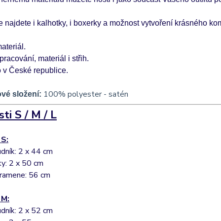
 najdete i kalhotky, i boxerky a možnost vytvoření krásného ko
ateriál.
pracování, materiál i střih.
 v České republice.
100% polyester - satén
ové složen
í:
sti S / M / L
 S:
rudník: 2 x 44 cm
ky: 2 x 50 cm
 ramene: 56 cm
 M:
rudník: 2 x 52 cm