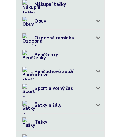
Nákupní tašky
Obuv
Ozdobná ramínka
Peněženky
Punčochové zboží
Sport a volný čas
Šátky a šály
Tašky