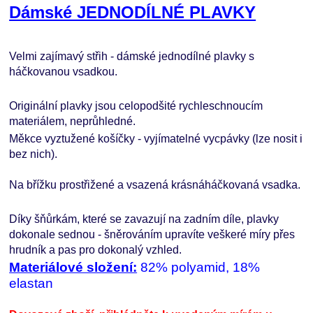
Dámské JEDNODÍLNÉ PLAVKY
Velmi zajímavý střih - dámské jednodílné plavky s
háčkovanou vsadkou.
Originální plavky jsou celopodšité rychleschnoucím
materiálem, neprůhledné.
Měkce vyztužené košíčky - vyjímatelné vycpávky (lze nosit i
bez nich).
Na břížku prostřižené a vsazená krásnáháčkovaná vsadka.
Díky šňůrkám, které se zavazují na zadním díle, plavky
dokonale sednou - šněrováním upravíte veškeré míry přes
hrudník a pas pro dokonalý vzhled.
Materiálové složení:
82% polyamid, 18%
elastan