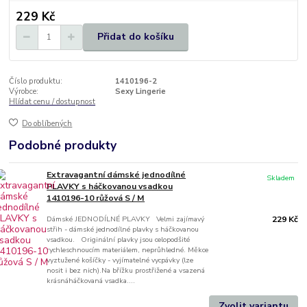
229 Kč
Přidat do košíku
Číslo produktu:
1410196-2
Výrobce:
Sexy Lingerie
Hlídat cenu / dostupnost
Do oblíbených
Podobné produkty
Extravagantní dámské jednodílné
Skladem
PLAVKY s háčkovanou vsadkou
1410196-10 růžová S / M
Dámské JEDNODÍLNÉ PLAVKY Velmi zajímavý
229 Kč
střih - dámské jednodílné plavky s háčkovanou
vsadkou. Originální plavky jsou celopodšité
rychleschnoucím materiálem, neprůhledné. Měkce
vyztužené košíčky - vyjímatelné vycpávky (lze
nosit i bez nich).Na břížku prostřižené a vsazená
krásnáháčkovaná vsadka....
Zvolit variantu