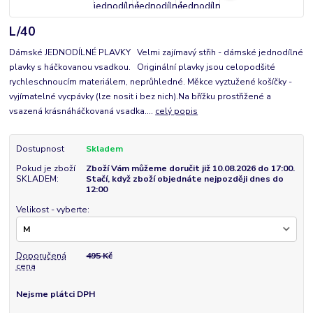
L/40
Dámské JEDNODÍLNÉ PLAVKY Velmi zajímavý střih - dámské jednodílné
plavky s háčkovanou vsadkou. Originální plavky jsou celopodšité
rychleschnoucím materiálem, neprůhledné. Měkce vyztužené košíčky -
vyjímatelné vycpávky (lze nosit i bez nich).Na břížku prostřižené a
vsazená krásnáháčkovaná vsadka....
celý popis
Dostupnost
Skladem
Pokud je zboží
Zboží Vám můžeme doručit již 10.08.2026 do 17:00.
SKLADEM:
Stačí, když zboží objednáte nejpozději dnes do
12:00
Velikost - vyberte:
Doporučená
495 Kč
cena
Nejsme plátci DPH