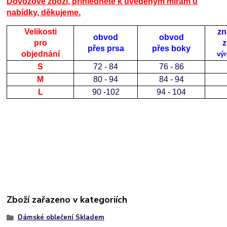
Dovozové zboží, přihlédněte k uvedeným mírám u
nabídky, děkujeme.
Velikosti
zn
obvod
obvod
pro
z
přes prsa
přes boky
objednání
vý
S
72 - 84
76 - 86
M
80 - 94
84 - 94
L
90 -102
94 - 104
Zboží zařazeno v kategoriích
Dámské oblečení Skladem