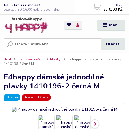
0
ks
tel.: +420 777 786 662
za
0,00 Kč
volejte: 7:30-16:00 hod., pracovní dny
Menu
Hledat
Úvod
Dámské oblečení
Plavky
F4happy dámské jednodílné plavky
1410196-2 černá M
F4happy dámské jednodílné
plavky 1410196-2 černá M
Novinka
Trvale nízká cena