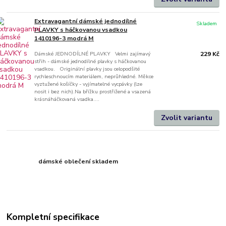
Extravagantní dámské jednodílné
Skladem
PLAVKY s háčkovanou vsadkou
1410196-3 modrá M
Dámské JEDNODÍLNÉ PLAVKY Velmi zajímavý
229 Kč
střih - dámské jednodílné plavky s háčkovanou
vsadkou. Originální plavky jsou celopodšité
rychleschnoucím materiálem, neprůhledné. Měkce
vyztužené košíčky - vyjímatelné vycpávky (lze
nosit i bez nich).Na břížku prostřižené a vsazená
krásnáháčkovaná vsadka....
Zvolit variantu
dámské oblečení skladem
Kompletní specifikace