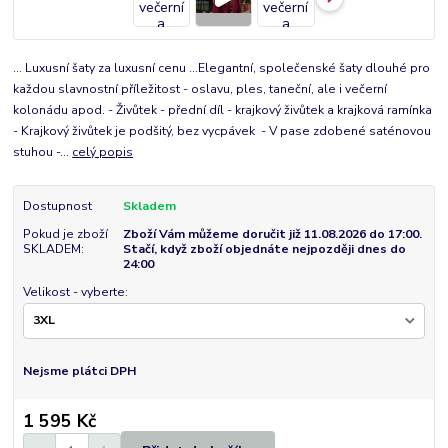
... Luxusní šaty za luxusní cenu ...Elegantní, společenské šaty dlouhé pro
každou slavnostní příležitost - oslavu, ples, taneční, ale i večerní
kolonádu apod. - Živůtek - přední díl - krajkový živůtek a krajková ramínka
- Krajkový živůtek je podšitý, bez vycpávek - V pase zdobené saténovou
stuhou -...
celý popis
Dostupnost
Skladem
Pokud je zboží
Zboží Vám můžeme doručit již 11.08.2026 do 17:00.
SKLADEM:
Stačí, když zboží objednáte nejpozději dnes do
24:00
Velikost - vyberte:
Nejsme plátci DPH
1 595 Kč