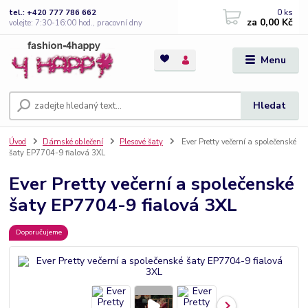
0
ks
tel.: +420 777 786 662
za
0,00 Kč
volejte: 7:30-16:00 hod., pracovní dny
Menu
Hledat
Úvod
Dámské oblečení
Plesové šaty
Ever Pretty večerní a společenské
šaty EP7704-9 fialová 3XL
Ever Pretty večerní a společenské
šaty EP7704-9 fialová 3XL
Doporučujeme