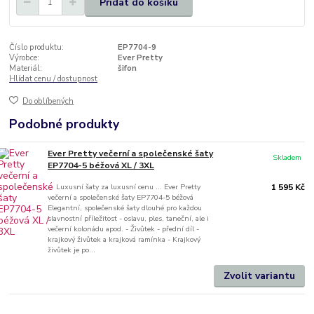
Přidat do košíku
Číslo produktu:
EP7704-9
Výrobce:
Ever Pretty
Materiál:
šifon
Hlídat cenu / dostupnost
Do oblíbených
Podobné produkty
Ever Pretty večerní a společenské šaty
Skladem
EP7704-5 béžová XL / 3XL
... Luxusní šaty za luxusní cenu ... Ever Pretty
1 595 Kč
večerní a společenské šaty EP7704-5 béžová
Elegantní, společenské šaty dlouhé pro každou
slavnostní příležitost - oslavu, ples, taneční, ale i
večerní kolonádu apod. - Živůtek - přední díl -
krajkový živůtek a krajková ramínka - Krajkový
živůtek je po...
Zvolit variantu