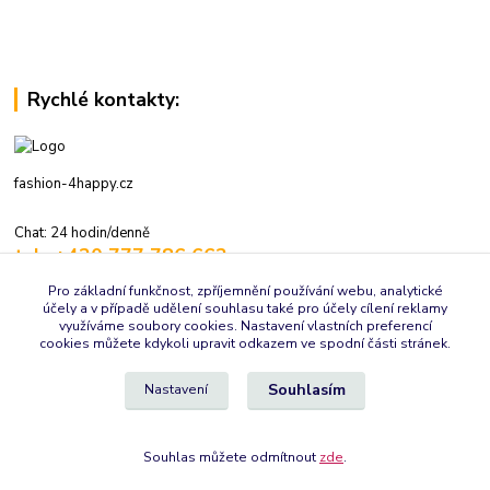
Rychlé kontakty:
fashion-4happy.cz
Chat: 24 hodin/denně
tel.: +420 777 786 662
volejte: 7:30-16:00 hod., pracovní dny
Pro základní funkčnost, zpříjemnění používání webu, analytické
účely a v případě udělení souhlasu také pro účely cílení reklamy
info@fashion-4happy.cz
využíváme soubory cookies. Nastavení vlastních preferencí
cookies můžete kdykoli upravit odkazem ve spodní části stránek.
Souhlasím
Nastavení
Souhlas můžete odmítnout
zde
.
Vytvořeno na
Eshop-rychle.cz