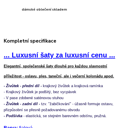
dámské oblečení skladem
Kompletní specifikace
... Luxusní šaty za luxusní cenu ...
Elegantní, společenské šaty dlouhé pro každou slavnostní
příležitost - oslavu, ples, taneční, ale i večerní kolonádu apod.
- Živůtek - přední díl -
krajkový živůtek a krajková ramínka
- Krajkový živůtek je podšitý, bez vycpávek
- V pase zdobené saténovou stuhou
- Živůtek - zadní díl -
tzv. "žabičkování" - úžasně formuje ostavu,
přizpůsobní se přesně požadovanému obvodu
- Podšívka
- elastická, se stejném barevném odstínu, pružná.
Barva:
fialová