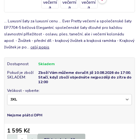
... Luxusní šaty za luxusní cenu ... Ever Pretty večerní a společenské šaty
EP7704-5 béžová Elegantní, společenské šaty dlouhé pro každou
slavnostní příležitost - oslavu, ples, taneční, ale i večerní kolonádu
apod. - Živůtek - přední díl - krajkový živůtek a krajková ramínka - Krajkový
živůtek je po...
celý popis
Dostupnost
Skladem
Pokud je zboží
Zboží Vám můžeme doručit již 10.08.2026 do 17:00.
SKLADEM:
Stačí, když zboží objednáte nejpozději do zítra do
12:00
Velikost - vyberte:
Nejsme plátci DPH
1 595 Kč