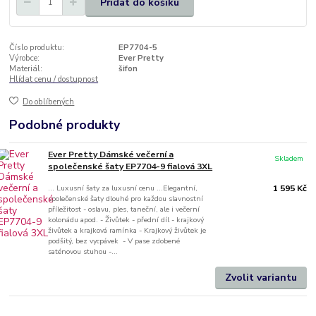
Přidat do košíku
Číslo produktu:
EP7704-5
Výrobce:
Ever Pretty
Materiál:
šifon
Hlídat cenu / dostupnost
Do oblíbených
Podobné produkty
Ever Pretty Dámské večerní a
Skladem
společenské šaty EP7704-9 fialová 3XL
... Luxusní šaty za luxusní cenu ...Elegantní,
1 595 Kč
společenské šaty dlouhé pro každou slavnostní
příležitost - oslavu, ples, taneční, ale i večerní
kolonádu apod. - Živůtek - přední díl - krajkový
živůtek a krajková ramínka - Krajkový živůtek je
podšitý, bez vycpávek - V pase zdobené
saténovou stuhou -...
Zvolit variantu