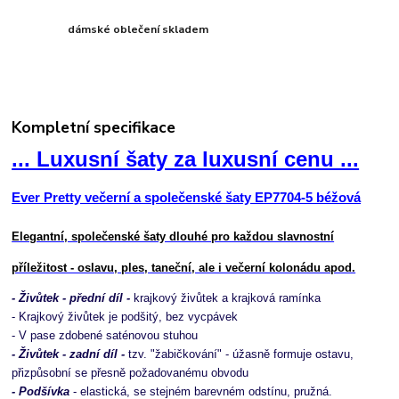
dámské oblečení skladem
Kompletní specifikace
... Luxusní šaty za luxusní cenu ...
Ever Pretty večerní a společenské šaty EP7704-5 béžová
Elegantní, společenské šaty dlouhé pro každou slavnostní
příležitost - oslavu, ples, taneční, ale i večerní kolonádu apod.
- Živůtek - přední díl -
krajkový živůtek a krajková ramínka
- Krajkový živůtek je podšitý, bez vycpávek
- V pase zdobené saténovou stuhou
- Živůtek - zadní díl -
tzv. "žabičkování" - úžasně formuje ostavu,
přizpůsobní se přesně požadovanému obvodu
- Podšívka
- elastická, se stejném barevném odstínu, pružná.