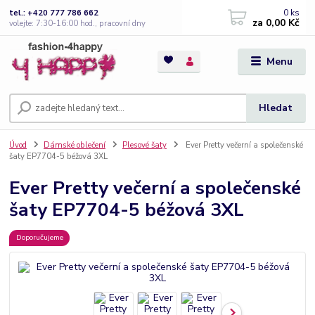
0
ks
tel.: +420 777 786 662
za
0,00 Kč
volejte: 7:30-16:00 hod., pracovní dny
Menu
Hledat
Úvod
Dámské oblečení
Plesové šaty
Ever Pretty večerní a společenské
šaty EP7704-5 béžová 3XL
Ever Pretty večerní a společenské
šaty EP7704-5 béžová 3XL
Doporučujeme