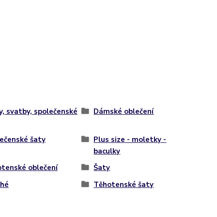
y, svatby, společenské
Dámské oblečení
ečenské šaty
Plus size - moletky -
baculky
tenské oblečení
Šaty
uhé
Těhotenské šaty