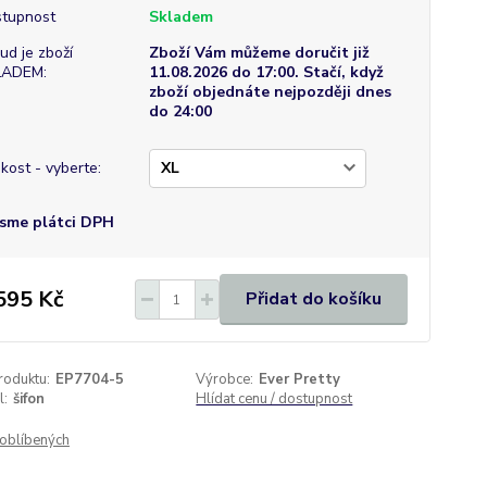
tupnost
Skladem
ud je zboží
Zboží Vám můžeme doručit již
LADEM:
11.08.2026 do 17:00. Stačí, když
zboží objednáte nejpozději dnes
do 24:00
ikost - vyberte:
sme plátci DPH
595 Kč
Přidat do košíku
roduktu:
EP7704-5
Výrobce:
Ever Pretty
l:
šifon
Hlídat cenu / dostupnost
oblíbených