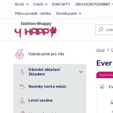
BLOG
O NÁS
KONTAKTY
OBCHODNÍ PODMÍNKY
Péče o produkt - údržba
Slovník pojmů
Úvod
D
Vybrali jsme pro Vás
Ever
Dámské oblečení
Skladem
Doporuč
Novinky tento měsíc
Letní sezóna