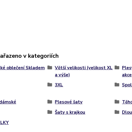
zařazeno v kategoriích
ké oblečení Skladem
Větší velikosti (velikost XL
Ples
a výše)
akce
3XL
Spol
 dámské
Plesové šaty
Těho
Šaty s krajkou
Dlo
LKY