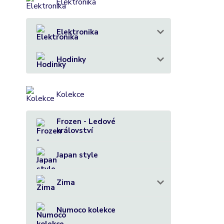
Elektronika
Elektronika
Hodinky
Kolekce
Frozen - Ledové
království
Japan style
Zima
Numoco kolekce