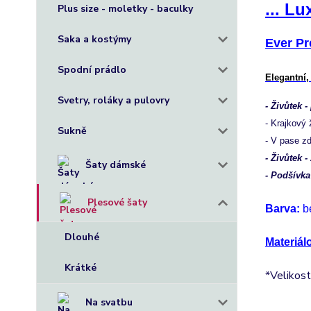
... Lu
Plus size - moletky - baculky
Saka a kostýmy
Ever Pr
Spodní prádlo
Elegantní,
Svetry, roláky a pulovry
- Živůtek -
- Krajkový 
Sukně
- V pase z
- Živůtek -
Šaty dámské
- Podšívka
Plesové šaty
Barva:
b
Dlouhé
Materiál
Krátké
*Velikost
Na svatbu