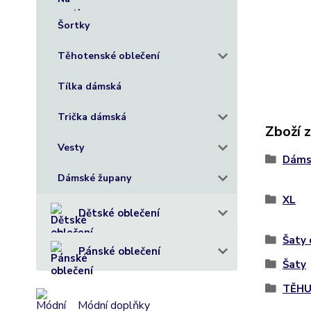
Šortky
Těhotenské oblečení
Tílka dámská
Trička dámská
Zboží 
Vesty
Dáms
Dámské župany
XL
Dětské oblečení
Šaty
Pánské oblečení
Šaty
TĚHU
Módní doplňky