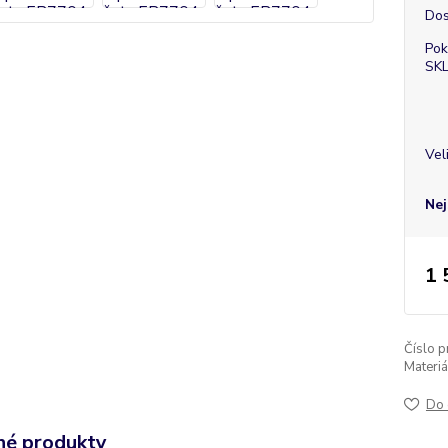
Dos
Pok
SK
Vel
Nej
1 
Číslo p
Materiá
Do 
é produkty