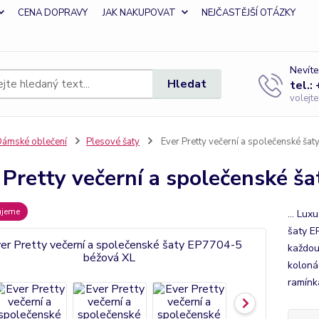
CENA DOPRAVY
JAK NAKUPOVAT
NEJČASTĚJŠÍ OTÁZKY
Nevíte
Hledat
tel.:
volejt
ámské oblečení
Plesové šaty
Ever Pretty večerní a společenské ša
 Pretty večerní a společenské š
ujeme
... Lux
šaty E
každou 
kolonád
ramínka