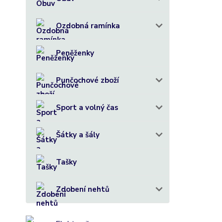
Ozdobná ramínka
Peněženky
Punčochové zboží
Sport a volný čas
Šátky a šály
Tašky
Zdobení nehtů