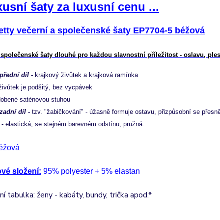
xusní šaty za luxusní cenu ...
etty večerní a společenské šaty EP7704-5 béžová
 společenské šaty dlouhé pro každou slavnostní příležitost - oslavu, ples
 přední díl -
krajkový živůtek a krajková ramínka
živůtek je podšitý, bez vycpávek
dobené saténovou stuhou
 zadní díl -
tzv. "žabičkování" - úžasně formuje ostavu, přizpůsobní se pře
- elastická, se stejném barevném odstínu, pružná.
éžová
ové složení:
95% polyester + 5% elastan
ní tabulka: ženy - kabáty, bundy, trička apod.*