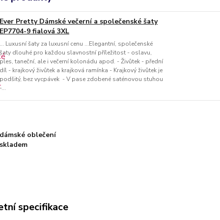
Ever Pretty Dámské večerní a společenské šaty
EP7704-9 fialová 3XL
... Luxusní šaty za luxusní cenu ...Elegantní, společenské
šaty dlouhé pro každou slavnostní příležitost - oslavu,
ples, taneční, ale i večerní kolonádu apod. - Živůtek - přední
díl - krajkový živůtek a krajková ramínka - Krajkový živůtek je
podšitý, bez vycpávek - V pase zdobené saténovou stuhou
-...
dámské oblečení
skladem
tní specifikace