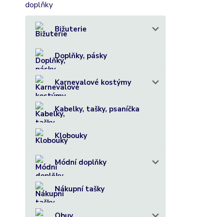
Bižuterie
Doplňky, pásky
Karnevalové kostýmy
Kabelky, tašky, psaníčka
Klobouky
Módní doplňky
Nákupní tašky
Obuv