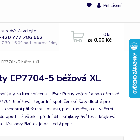
Přihlášení
 si rady? Zavolejte.
0
ks
 +420 777 786 662
za
0,00 Kč
e: 7:30-16:00 hod., pracovní dny
ty EP7704-5 béžová XL
aty EP7704-5 béžová XL
usní šaty za luxusní cenu ... Ever Pretty večerní a společenské
P7704-5 béžová Elegantní, společenské šaty dlouhé pro
slavnostní příležitost - oslavu, ples, taneční, ale i večerní
u apod. - Živůtek - přední díl - krajkový živůtek a krajková
 - Krajkový živůtek je po...
celý popis