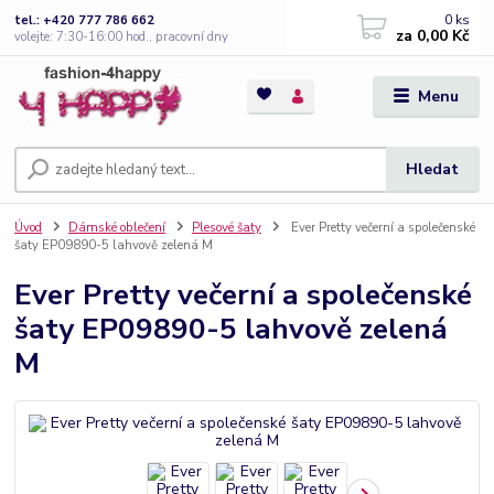
0
ks
tel.: +420 777 786 662
za
0,00 Kč
volejte: 7:30-16:00 hod., pracovní dny
Menu
Hledat
Úvod
Dámské oblečení
Plesové šaty
Ever Pretty večerní a společenské
šaty EP09890-5 lahvově zelená M
Ever Pretty večerní a společenské
šaty EP09890-5 lahvově zelená
M