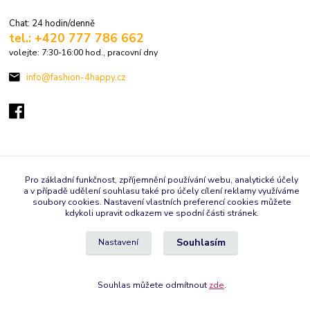
Chat: 24 hodin/denně
tel.: +420 777 786 662
volejte: 7:30-16:00 hod., pracovní dny
info@fashion-4happy.cz
Vytvořeno na
Eshop-rychle.cz
Pro základní funkčnost, zpříjemnění používání webu, analytické účely
a v případě udělení souhlasu také pro účely cílení reklamy využíváme
soubory cookies. Nastavení vlastních preferencí cookies můžete
kdykoli upravit odkazem ve spodní části stránek.
Souhlasím
Nastavení
Souhlas můžete odmítnout
zde
.