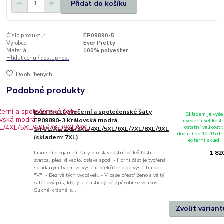
Přidat do košíku
Číslo produktu:
EP09890-5
Výrobce:
Ever Pretty
Materiál:
100% polyester
Hlídat cenu / dostupnost
Do oblíbených
Podobné produkty
Ever Pretty večerní a společenské šaty
Skladem je výše
EP09890-3 Královská modrá
uvedená velikost 
ostatní velikosti:
S/M/L/XL/2XL/3XL/4XL/5XL/6XL/7XL/8XL/9XL
dodání do 10-15 dn
(skladem: 7XL)
externí sklad
Luxusní elegantní šaty pro slavnostní příležitosti -
1 82
svatba, ples, divadlo, oslava apod. - Horní část je tvořená
skládaným tylem ve výstřiu překříženo do výstřihu do
"V". - Bez všitých vycpávek. - V pase přestřiženo a všitý
saténový pás, který je elastický, přizpůsobí se velikosti. -
Sukně krásně s...
Zvolit variant