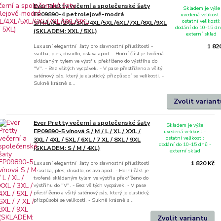
Ever Pretty večerní a společenské šaty
Skladem je výše
EP09890-4 petrolejově-modrá
uvedená velikost 
ostatní velikosti:
S/M/L/XL/2XL/3XL/4XL/5XL/6XL/7XL/8XL/9XL
dodání do 10-15 dn
(SKLADEM: XXL / 5XL)
externí sklad
Luxusní elegantní šaty pro slavnostní příležitosti -
1 82
svatba, ples, divadlo, oslava apod. - Horní část je tvořená
skládaným tylem ve výstřiu překříženo do výstřihu do
"V". - Bez všitých vycpávek. - V pase přestřiženo a všitý
saténový pás, který je elastický, přizpůsobí se velikosti. -
Sukně krásně s...
Zvolit variant
Ever Pretty večerní a společenské šaty
Skladem je výše
EP09890-5 vínová S / M / L / XL / XXL /
uvedená velikost -
ostatní velikosti:
3XL / 4XL / 5XL / 6XL / 7 XL / 8XL / 9XL
dodání do 10-15 dnů -
(SKLADEM: S / M / 4XL)
externí sklad
Luxusní elegantní šaty pro slavnostní příležitosti
1 820 Kč
- svatba, ples, divadlo, oslava apod. - Horní část je
tvořená skládaným tylem ve výstřiu překříženo do
výstřihu do "V". - Bez všitých vycpávek. - V pase
přestřiženo a všitý saténový pás, který je elastický,
přizpůsobí se velikosti. - Sukně krásně s...
Zvolit variantu