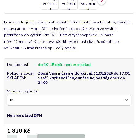
Luxusní elegantní aty pro slavnostní příležitosti - svatba, ples, divadlo,
oslava apod. - Horní část je tvořená skládaným tylem ve výstřiu
překříženo do výstřihu do "V". - Bez všitých vycpávek. - V pase
přestřiženo a všitý saténový pás, který je elastický, přizpůsobí se
velikosti. - Sukně krásně sp...
celý popis
Dostupnost
do 10-15 dnů - externí sklad
Pokud je zboží
Zboží Vám můžeme doručit již 11.08.2026 do 17:00.
SKLADEM:
Stačí, když zboží objednáte nejpozději dnes do
24:00
Velikost - vyberte:
Nejsme plátci DPH
1 820 Kč