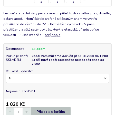
Luxusní elegantní šaty pro slavnostní příležitosti - svatba, ples, divadlo,
oslava apod. - Horní část je tvořená skládaným tylem ve výstřiu
překříženo do výstřihu do "V". - Bez všitých vycpávek. - V pase
přestřiženo a všitý saténový pás, který je elastický, přizpůsobí se
velikosti. - Sukně krásně s...
celý popis
Dostupnost
Skladem
Pokud je zboží
Zboží Vám můžeme doručit již 11.08.2026 do 17:00.
SKLADEM:
Stačí, když zboží objednáte nejpozději dnes do
24:00
Velikost - vyberte:
Nejsme plátci DPH
1 820 Kč
Přidat do košíku