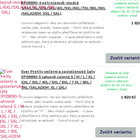
EP09890-4 petrolejově-modrá
uvedená velikost 
ostatní velikosti:
S/M/L/XL/2XL/3XL/4XL/5XL/6XL/7XL/8XL/9XL
dodání do 10-15 dn
(SKLADEM: XXL / 5XL)
externí sklad
Luxusní elegantní šaty pro slavnostní příležitosti -
1 82
svatba, ples, divadlo, oslava apod. - Horní část je tvořená
skládaným tylem ve výstřiu překříženo do výstřihu do
"V". - Bez všitých vycpávek. - V pase přestřiženo a všitý
saténový pás, který je elastický, přizpůsobí se velikosti. -
Sukně krásně s...
Zvolit variant
Ever Pretty večerní a společenské šaty
Skladem je výše
EP09890-5 lahvově zelená S / M / L / XL /
uvedená velikost -
ostatní velikosti:
XXL / 3XL / 4XL / 5XL / 6XL / 7 XL / 8XL /
dodání do 10-15 dnů -
9XL (SKLADEM: XL / 2XL)
externí sklad
Luxusní elegantní aty pro slavnostní příležitosti
1 820 Kč
- svatba, ples, divadlo, oslava apod. - Horní část je
tvořená skládaným tylem ve výstřiu překříženo do
výstřihu do "V". - Bez všitých vycpávek. - V pase
přestřiženo a všitý saténový pás, který je elastický,
přizpůsobí se velikosti. - Sukně krásně sp...
Zvolit variantu