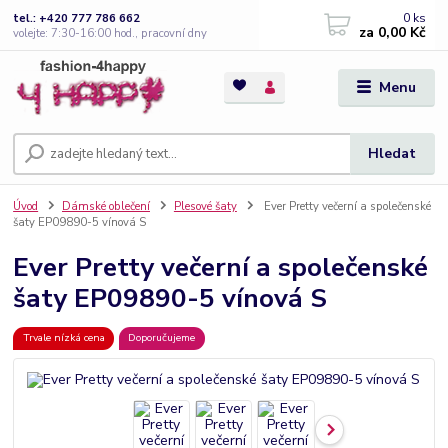
0
ks
tel.: +420 777 786 662
za
0,00 Kč
volejte: 7:30-16:00 hod., pracovní dny
Menu
Hledat
Úvod
Dámské oblečení
Plesové šaty
Ever Pretty večerní a společenské
šaty EP09890-5 vínová S
Ever Pretty večerní a společenské
šaty EP09890-5 vínová S
Trvale nízká cena
Doporučujeme