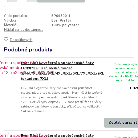
Číslo produktu:
EP09890-1
Výrobce:
Ever Pretty
Materiál:
100% polyester
Hlídat cenu / dostupnost
Do oblíbených
Podobné produkty
Ever Pretty večerní a společenské šaty
Skladem je výše
EP09890-3 Královská modrá
uvedená velikost 
ostatní velikosti:
S/M/L/XL/2XL/3XL/4XL/5XL/6XL/7XL/8XL/9XL
dodání do 10-15 dn
(skladem: 7XL)
externí sklad
Luxusní elegantní šaty pro slavnostní příležitosti -
1 82
svatba, ples, divadlo, oslava apod. - Horní část je tvořená
skládaným tylem ve výstřiu překříženo do výstřihu do
"V". - Bez všitých vycpávek. - V pase přestřiženo a všitý
saténový pás, který je elastický, přizpůsobí se velikosti. -
Sukně krásně s...
Zvolit variant
Ever Pretty večerní a společenské šaty
Skladem je výše