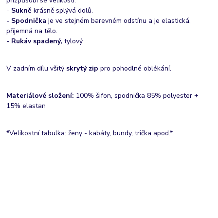
přizpůsobí se velikosti.
-
Sukně
krásně splývá dolů.
- Spodnička
je ve stejném barevném odstínu a je elastická,
příjemná na tělo.
- Rukáv spadený,
tylový
V zadním dílu všitý
skrytý zip
pro pohodlné oblékání.
Materiálové složení:
100% šifon, spodnička 85% polyester +
15% elastan
*Velikostní tabulka: ženy - kabáty, bundy, trička apod.*