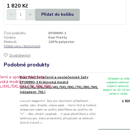
1 820 Kč
Přidat do košíku
Číslo produktu:
EP09890-1
Výrobce:
Ever Pretty
Materiál:
100% polyester
Hlídat cenu / dostupnost
Do oblíbených
Podobné produkty
Ever Pretty večerní a společenské šaty
Skladem je výše
EP09890-3 Královská modrá
uvedená velikost 
ostatní velikosti:
S/M/L/XL/2XL/3XL/4XL/5XL/6XL/7XL/8XL/9XL
dodání do 10-15 dn
(skladem: 7XL)
externí sklad
Luxusní elegantní šaty pro slavnostní příležitosti -
1 82
svatba, ples, divadlo, oslava apod. - Horní část je tvořená
skládaným tylem ve výstřiu překříženo do výstřihu do
"V". - Bez všitých vycpávek. - V pase přestřiženo a všitý
saténový pás, který je elastický, přizpůsobí se velikosti. -
Sukně krásně s...