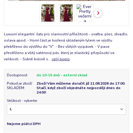
Luxusní elegantní šaty pro slavnostní příležitosti - svatba, ples, divadlo,
oslava apod. - Horní část je tvořená skládaným tylem ve výstřiu
překříženo do výstřihu do "V". - Bez všitých vycpávek. - V pase
přestřiženo a všitý saténový pás, který je elastický, přizpůsobí se
velikosti. - Sukně krásně s...
celý popis
Dostupnost
do 10-15 dnů - externí sklad
Pokud je zboží
Zboží Vám můžeme doručit již 11.08.2026 do 17:00.
SKLADEM:
Stačí, když zboží objednáte nejpozději dnes do
24:00
Velikost - vyberte:
Nejsme plátci DPH