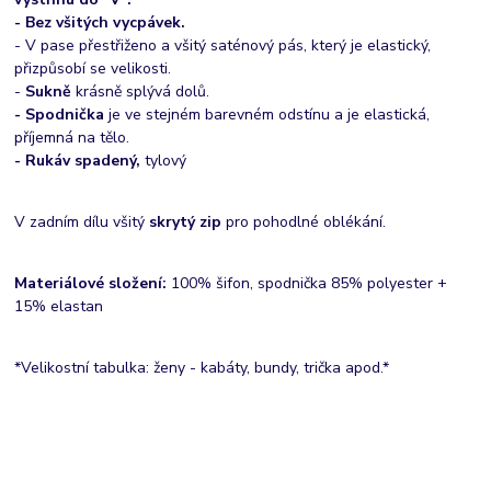
- Bez všitých vycpávek.
- V pase přestřiženo a všitý saténový pás, který je elastický,
přizpůsobí se velikosti.
-
Sukně
krásně splývá dolů.
- Spodnička
je ve stejném barevném odstínu a je elastická,
příjemná na tělo.
- Rukáv spadený,
tylový
V zadním dílu všitý
skrytý zip
pro pohodlné oblékání.
Materiálové složení:
100% šifon, spodnička 85% polyester +
15% elastan
*Velikostní tabulka: ženy - kabáty, bundy, trička apod.*