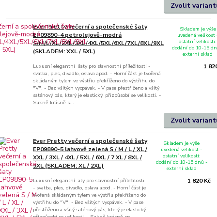
Zvolit variant
Ever Pretty večerní a společenské šaty
Skladem je výše
EP09890-4 petrolejově-modrá
uvedená velikost 
ostatní velikosti:
S/M/L/XL/2XL/3XL/4XL/5XL/6XL/7XL/8XL/9XL
dodání do 10-15 dn
(SKLADEM: XXL / 5XL)
externí sklad
Luxusní elegantní šaty pro slavnostní příležitosti -
1 82
svatba, ples, divadlo, oslava apod. - Horní část je tvořená
skládaným tylem ve výstřiu překříženo do výstřihu do
"V". - Bez všitých vycpávek. - V pase přestřiženo a všitý
saténový pás, který je elastický, přizpůsobí se velikosti. -
Sukně krásně s...
Zvolit variant
Ever Pretty večerní a společenské šaty
Skladem je výše
EP09890-5 lahvově zelená S / M / L / XL /
uvedená velikost -
ostatní velikosti:
XXL / 3XL / 4XL / 5XL / 6XL / 7 XL / 8XL /
dodání do 10-15 dnů -
9XL (SKLADEM: XL / 2XL)
externí sklad
Luxusní elegantní aty pro slavnostní příležitosti
1 820 Kč
- svatba, ples, divadlo, oslava apod. - Horní část je
tvořená skládaným tylem ve výstřiu překříženo do
výstřihu do "V". - Bez všitých vycpávek. - V pase
přestřiženo a všitý saténový pás, který je elastický,
přizpůsobí se velikosti. - Sukně krásně sp...