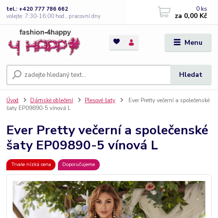
0
ks
tel.: +420 777 786 662
za
0,00 Kč
volejte: 7:30-16:00 hod., pracovní dny
Menu
Hledat
Úvod
Dámské oblečení
Plesové šaty
Ever Pretty večerní a společenské
šaty EP09890-5 vínová L
Ever Pretty večerní a společenské
šaty EP09890-5 vínová L
Trvale nízká cena
Doporučujeme