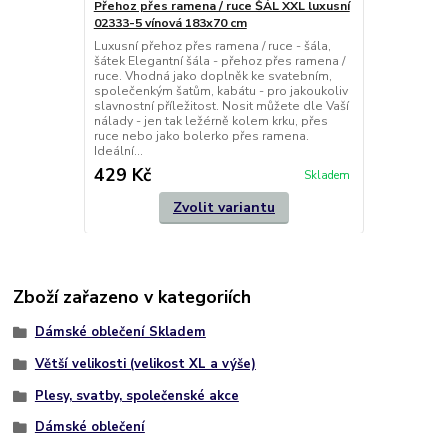
Přehoz přes ramena / ruce ŠÁL XXL luxusní
02333-5 vínová 183x70 cm
Luxusní přehoz přes ramena / ruce - šála,
šátek Elegantní šála - přehoz přes ramena /
ruce. Vhodná jako doplněk ke svatebním,
společenkým šatům, kabátu - pro jakoukoliv
slavnostní příležitost. Nosit můžete dle Vaší
nálady - jen tak ležérně kolem krku, přes
ruce nebo jako bolerko přes ramena.
Ideální...
429 Kč
Skladem
Zvolit variantu
Zboží zařazeno v kategoriích
Dámské oblečení Skladem
Větší velikosti (velikost XL a výše)
Plesy, svatby, společenské akce
Dámské oblečení