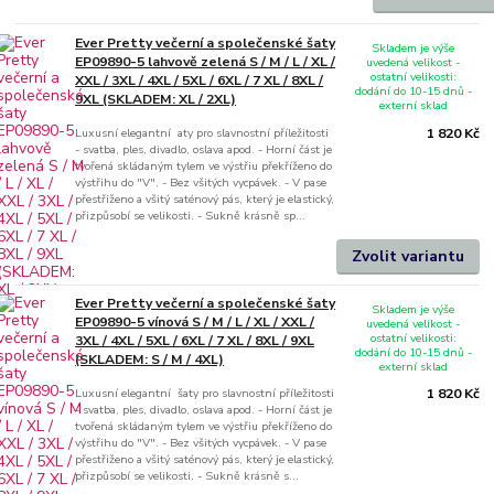
Ever Pretty večerní a společenské šaty
Skladem je výše
EP09890-5 lahvově zelená S / M / L / XL /
uvedená velikost -
ostatní velikosti:
XXL / 3XL / 4XL / 5XL / 6XL / 7 XL / 8XL /
dodání do 10-15 dnů -
9XL (SKLADEM: XL / 2XL)
externí sklad
Luxusní elegantní aty pro slavnostní příležitosti
1 820 Kč
- svatba, ples, divadlo, oslava apod. - Horní část je
tvořená skládaným tylem ve výstřiu překříženo do
výstřihu do "V". - Bez všitých vycpávek. - V pase
přestřiženo a všitý saténový pás, který je elastický,
přizpůsobí se velikosti. - Sukně krásně sp...
Zvolit variantu
Ever Pretty večerní a společenské šaty
Skladem je výše
EP09890-5 vínová S / M / L / XL / XXL /
uvedená velikost -
ostatní velikosti:
3XL / 4XL / 5XL / 6XL / 7 XL / 8XL / 9XL
dodání do 10-15 dnů -
(SKLADEM: S / M / 4XL)
externí sklad
Luxusní elegantní šaty pro slavnostní příležitosti
1 820 Kč
- svatba, ples, divadlo, oslava apod. - Horní část je
tvořená skládaným tylem ve výstřiu překříženo do
výstřihu do "V". - Bez všitých vycpávek. - V pase
přestřiženo a všitý saténový pás, který je elastický,
přizpůsobí se velikosti. - Sukně krásně s...