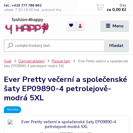
0
ks
tel.: +420 777 786 662
za
0,00 Kč
volejte: 7:30-16:00 hod., pracovní dny
Menu
Hledat
Úvod
Dámské oblečení
Plesové šaty
Ever Pretty večerní a společenské
šaty EP09890-4 petrolejově-modrá 5XL
Ever Pretty večerní a společenské
šaty EP09890-4 petrolejově-
modrá 5XL
Novinka