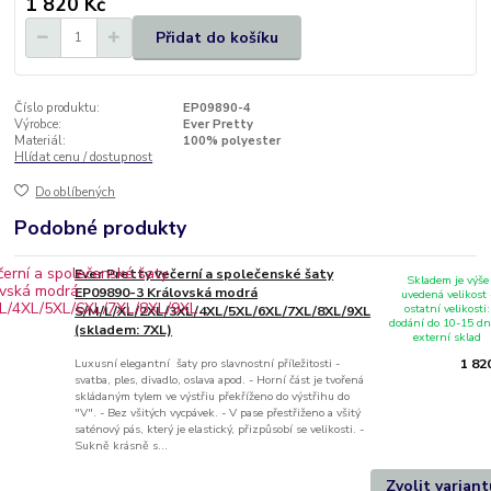
1 820 Kč
Přidat do košíku
Číslo produktu:
EP09890-4
Výrobce:
Ever Pretty
Materiál:
100% polyester
Hlídat cenu / dostupnost
Do oblíbených
Podobné produkty
Ever Pretty večerní a společenské šaty
Skladem je výše
EP09890-3 Královská modrá
uvedená velikost 
ostatní velikosti:
S/M/L/XL/2XL/3XL/4XL/5XL/6XL/7XL/8XL/9XL
dodání do 10-15 dn
(skladem: 7XL)
externí sklad
Luxusní elegantní šaty pro slavnostní příležitosti -
1 82
svatba, ples, divadlo, oslava apod. - Horní část je tvořená
skládaným tylem ve výstřiu překříženo do výstřihu do
"V". - Bez všitých vycpávek. - V pase přestřiženo a všitý
saténový pás, který je elastický, přizpůsobí se velikosti. -
Sukně krásně s...
Zvolit variant