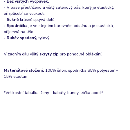
- Bez všitých vycpávek.
- V pase přestřiženo a všitý saténový pás, který je elastický,
přizpůsobí se velikosti.
-
Sukně
krásně splývá dolů.
- Spodnička
je ve stejném barevném odstínu a je elastická,
příjemná na tělo.
- Rukáv spadený,
tylový
V zadním dílu všitý
skrytý zip
pro pohodlné oblékání.
Materiálové složení:
100% šifon, spodnička 85% polyester +
15% elastan
*Velikostní tabulka: ženy - kabáty, bundy, trička apod.*