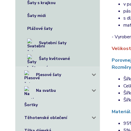
Šaty s krajkou
v p
pás
Šaty midi
s d
mat
Plážové šaty
- Vyroben
Svatební šaty
Velikost
Šaty květované
Porovnej
Rozměry
Plesové šaty
Šíř
Cel
Na svatbu
Šíř
Šíř
Šortky
Materiál
Těhotenské oblečení
95%
5% 
Tílka dámská