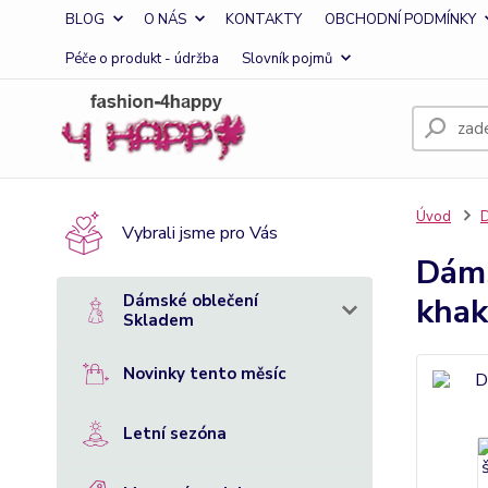
BLOG
O NÁS
KONTAKTY
OBCHODNÍ PODMÍNKY
Péče o produkt - údržba
Slovník pojmů
Úvod
D
Vybrali jsme pro Vás
Dáms
Dámské oblečení
khak
Skladem
Novinky tento měsíc
Letní sezóna