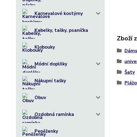
Karnevalové kostýmy
Kabelky, tašky, psaníčka
Zboží 
Klobouky
Dáms
unive
Módní doplňky
Šaty
Nákupní tašky
Plážo
Obuv
Ozdobná ramínka
Peněženky