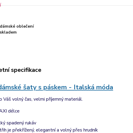
dámské oblečení
skladem
tní specifikace
dámské šaty s páskem - Italská móda
ro Váš volný čas, velmi příjemný materiál.
AXI délce
tký spadený rukáv
třih je překřížený, elegantní a volný přes hrudník