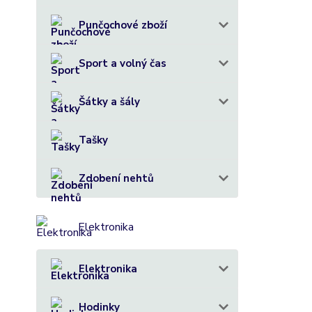
Punčochové zboží
Sport a volný čas
Šátky a šály
Tašky
Zdobení nehtů
Elektronika
Elektronika
Hodinky