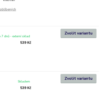
elastan
oblíbených
Zvolit variantu
 7 dnů - externí sklad
539 Kč
Zvolit variantu
Skladem
539 Kč