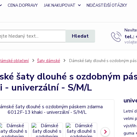
CENA DOPRAVY
JAK NAKUPOVAT
NEJČASTĚJŠÍ OTÁZKY
Nevíte
Hledat
tel.:
volejt
ámské oblečení
Šaty dámské
Dámské šaty dlouhé s ozdobným páske
ké šaty dlouhé s ozdobným pá
i - univerzální - S/M/L
univ
Letní 
velmi 
výstřih
guma +