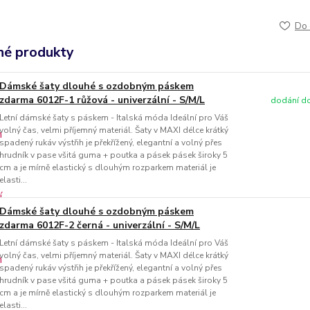
Do 
é produkty
Dámské šaty dlouhé s ozdobným páskem
zdarma 6012F-1 růžová - univerzální - S/M/L
dodání do
Letní dámské šaty s páskem - Italská móda Ideální pro Váš
volný čas, velmi příjemný materiál. Šaty v MAXI délce krátký
spadený rukáv výstřih je překřížený, elegantní a volný přes
hrudník v pase všitá guma + poutka a pásek pásek široky 5
cm a je mírně elastický s dlouhým rozparkem materiál je
elasti...
Dámské šaty dlouhé s ozdobným páskem
zdarma 6012F-2 černá - univerzální - S/M/L
Letní dámské šaty s páskem - Italská móda Ideální pro Váš
volný čas, velmi příjemný materiál. Šaty v MAXI délce krátký
spadený rukáv výstřih je překřížený, elegantní a volný přes
hrudník v pase všitá guma + poutka a pásek pásek široky 5
cm a je mírně elastický s dlouhým rozparkem materiál je
elasti...