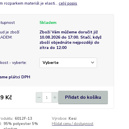
m rozparkem materiál je elasti...
celý popis
tupnost
Skladem
ud je zboží
Zboží Vám můžeme doručit již
LADEM:
10.08.2026 do 17:00. Stačí, když
zboží objednáte nejpozději do
zítra do 12:00
ikost - vyberte:
sme plátci DPH
9 Kč
Přidat do košíku
roduktu:
6012F-13
Výrobce:
Kesi
l:
95% polyester 5%
Hlídat cenu / dostupnost