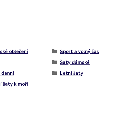
ké oblečení
Sport a volný čas
Šaty dámské
 denní
Letní šaty
í šaty k moři