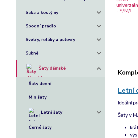
Saka a kostýmy
Spodní prádlo
Svetry, roláky a pulovry
Sukně
Šaty dámské
Komple
Šaty denní
Letní 
Minišaty
Ideální p
Letní šaty
Šaty v M
krá
Černé šaty
výs