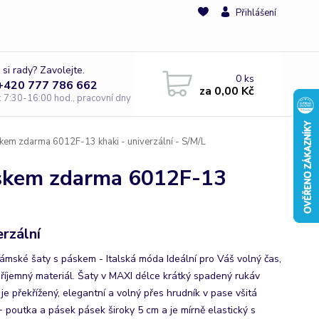
Přihlášení
 si rady? Zavolejte.
0
ks
 +420 777 786 662
za
0,00 Kč
e: 7:30-16:00 hod., pracovní dny
m zdarma 6012F-13 khaki - univerzální - S/M/L
skem zdarma 6012F-13
erzální
dámské šaty s páskem - Italská móda Ideální pro Váš volný čas,
příjemný materiál. Šaty v MAXI délce krátký spadený rukáv
 je překřížený, elegantní a volný přes hrudník v pase všitá
 poutka a pásek pásek široky 5 cm a je mírně elastický s