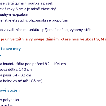
ase všitá guma + poutka a pásek
ek široky 5 cm a je mírně elastický
louhým rozparkem
eriál je elastický, přizpůsobí se proporcím
o z kvalitního materiálu - příjemné nošení, výborný střih.
 je univerzální a vyhovuje dámám, které nosí velikost S, M 
te své míry:
:
ka hrudník: šířka pod pažemi 92 - 104 cm
ková délka: 140 cm
ka pasu: 64 - 82 cm
ka boky: volné (až 108 cm)
ové složení:
 polyester
elastan