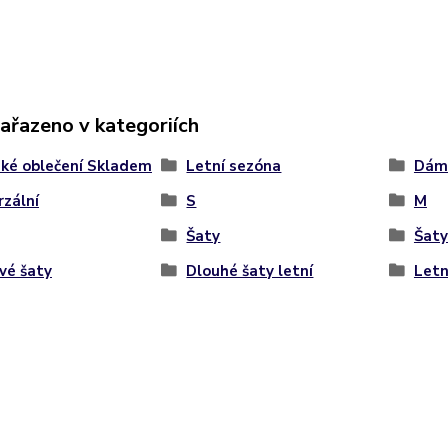
zařazeno v kategoriích
ké oblečení Skladem
Letní sezóna
Dáms
rzální
S
M
Šaty
Šaty
vé šaty
Dlouhé šaty letní
Letn