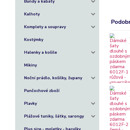
Bundy a kabáty
Kalhoty
Podobn
Komplety a soupravy
Kostýmky
Halenky a košile
Mikiny
Noční prádlo, košilky, župany
Punčochové zboží
Plavky
Plážové tuniky, šátky, sarongy
Plus size - moletky - baculky