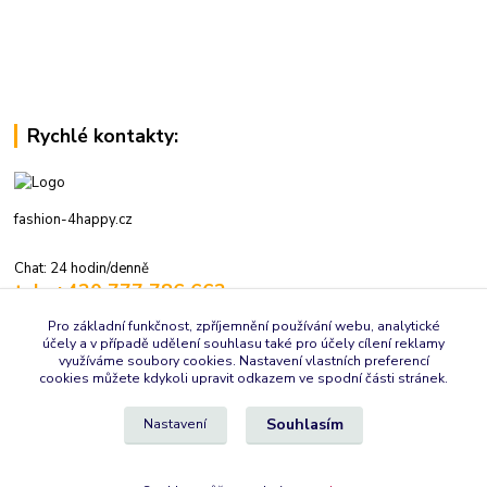
Rychlé kontakty:
fashion-4happy.cz
Chat: 24 hodin/denně
tel.: +420 777 786 662
volejte: 7:30-16:00 hod., pracovní dny
Pro základní funkčnost, zpříjemnění používání webu, analytické
účely a v případě udělení souhlasu také pro účely cílení reklamy
info@fashion-4happy.cz
využíváme soubory cookies. Nastavení vlastních preferencí
cookies můžete kdykoli upravit odkazem ve spodní části stránek.
Souhlasím
Nastavení