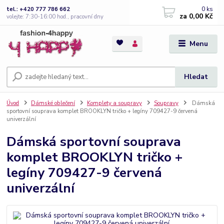
0
ks
tel.: +420 777 786 662
za
0,00 Kč
volejte: 7:30-16:00 hod., pracovní dny
Menu
Hledat
Úvod
Dámské oblečení
Komplety a soupravy
Soupravy
Dámská
sportovní souprava komplet BROOKLYN tričko + legíny 709427-9 červená
univerzální
Dámská sportovní souprava
komplet BROOKLYN tričko +
legíny 709427-9 červená
univerzální