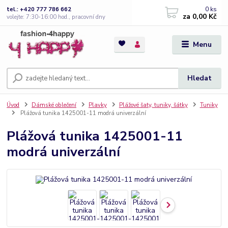
0
ks
tel.: +420 777 786 662
za
0,00 Kč
volejte: 7:30-16:00 hod., pracovní dny
Menu
Hledat
Úvod
Dámské oblečení
Plavky
Plážové šaty, tuniky, šátky
Tuniky
Plážová tunika 1425001-11 modrá univerzální
Plážová tunika 1425001-11
modrá univerzální