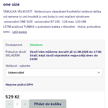
one size
TABULKA VELIKOSTÍ Velikost pro objednání Konfekční velikost délka
od ramene (v cm) hrudník (v cm) boky (v cm) značení výrobcem
univerzální ONE SIZE -univerzální 87 100 - 126 max. 120 UNI
LETNÍ plážová TUNIKA s potiskem batika s třásněmi Volná, pohodlná
letní...
celý popis
Dostupnost
Skladem
Pokud je zboží
Zboží Vám můžeme doručit již 11.08.2026 do 17:00.
SKLADEM:
Stačí, když zboží objednáte nejpozději dnes do
24:00
Velikost - vyberte:
Nejsme plátci DPH
529 Kč
Přidat do košíku