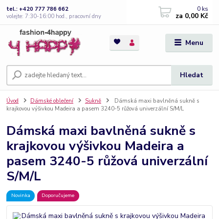
0
ks
tel.: +420 777 786 662
za
0,00 Kč
volejte: 7:30-16:00 hod., pracovní dny
Menu
Hledat
Úvod
Dámské oblečení
Sukně
Dámská maxi bavlněná sukně s
krajkovou výšivkou Madeira a pasem 3240-5 růžová univerzální S/M/L
Dámská maxi bavlněná sukně s
krajkovou výšivkou Madeira a
pasem 3240-5 růžová univerzální
S/M/L
Novinka
Doporučujeme