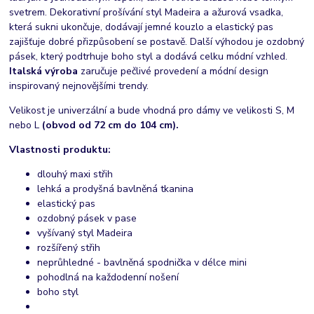
svetrem. Dekorativní prošívání styl Madeira a ažurová vsadka,
která sukni ukončuje, dodávají jemné kouzlo a elastický pas
zajišťuje dobré přizpůsobení se postavě. Další výhodou je ozdobný
pásek, který podtrhuje boho styl a dodává celku módní vzhled.
Italská výroba
zaručuje pečlivé provedení a módní design
inspirovaný nejnovějšími trendy.
Velikost je univerzální a bude vhodná pro dámy ve velikosti S, M
nebo L
(obvod od 72 cm do 104 cm).
Vlastnosti produktu:
dlouhý maxi střih
lehká a prodyšná bavlněná tkanina
elastický pas
ozdobný pásek v pase
vyšívaný styl Madeira
rozšířený střih
neprůhledné - bavlněná spodnička v délce mini
pohodlná na každodenní nošení
boho styl