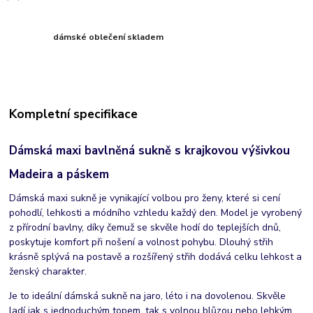
dámské oblečení skladem
Kompletní specifikace
Dámská maxi bavlněná sukně s krajkovou výšivkou
Madeira a páskem
Dámská maxi sukně je vynikající volbou pro ženy, které si cení
pohodlí, lehkosti a módního vzhledu každý den. Model je vyrobený
z přírodní bavlny, díky čemuž se skvěle hodí do teplejších dnů,
poskytuje komfort při nošení a volnost pohybu. Dlouhý střih
krásně splývá na postavě a rozšířený střih dodává celku lehkost a
ženský charakter.
Je to ideální dámská sukně na jaro, léto i na dovolenou. Skvěle
ladí jak s jednoduchým topem, tak s volnou blůzou nebo lehkým