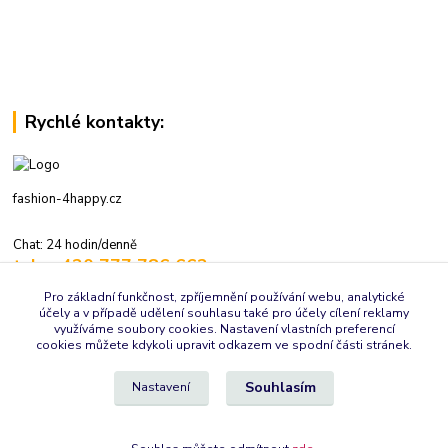
Rychlé kontakty:
fashion-4happy.cz
Chat: 24 hodin/denně
tel.: +420 777 786 662
volejte: 7:30-16:00 hod., pracovní dny
Pro základní funkčnost, zpříjemnění používání webu, analytické
účely a v případě udělení souhlasu také pro účely cílení reklamy
info@fashion-4happy.cz
využíváme soubory cookies. Nastavení vlastních preferencí
cookies můžete kdykoli upravit odkazem ve spodní části stránek.
Souhlasím
Nastavení