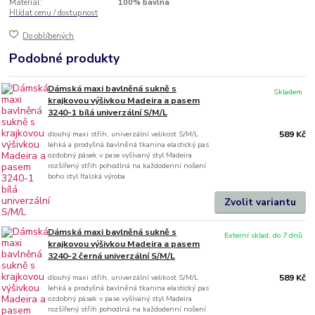
Materiál:
100% bavlna
Hlídat cenu / dostupnost
Do oblíbených
Podobné produkty
Dámská maxi bavlněná sukně s
Skladem
krajkovou výšivkou Madeira a pasem
3240-1 bílá univerzální S/M/L
dlouhý maxi střih, univerzální velikost S/M/L
589 Kč
lehká a prodyšná bavlněná tkanina elastický pas
ozdobný pásek v pase vyšívaný styl Madeira
rozšířený střih pohodlná na každodenní nošení
boho styl Italská výroba
Zvolit variantu
Dámská maxi bavlněná sukně s
Externí sklad, do 7 dnů
krajkovou výšivkou Madeira a pasem
3240-2 černá univerzální S/M/L
dlouhý maxi střih, univerzální velikost S/M/L
589 Kč
lehká a prodyšná bavlněná tkanina elastický pas
ozdobný pásek v pase vyšívaný styl Madeira
rozšířený střih pohodlná na každodenní nošení