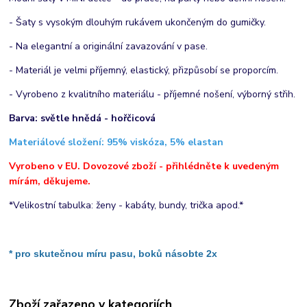
- Šaty s vysokým dlouhým rukávem ukončeným do gumičky.
- Na elegantní a originální zavazování v pase.
- Materiál je velmi příjemný, elastický, přizpůsobí se proporcím.
- Vyrobeno z kvalitního materiálu - příjemné nošení, výborný střih.
Barva: světle hnědá - hořčicová
Materiálové složení: 95% viskóza, 5% elastan
Vyrobeno v EU. Dovozové zboží - přihlédněte k uvedeným
mírám, děkujeme.
*Velikostní tabulka: ženy - kabáty, bundy, trička apod.*
* pro skutečnou míru pasu, boků násobte 2x
Zboží zařazeno v kategoriích