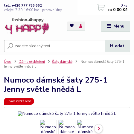
0
ks
tel.: +420 777 786 662
za
0,00 Kč
volejte: 7:30-16:00 hod., pracovní dny
Menu
Hledat
Úvod
Dámské oblečení
Šaty dámské
Numoco dámské šaty 275-1
Jenny světle hnědá L
Numoco dámské šaty 275-1
Jenny světle hnědá L
Trvale nízká cena