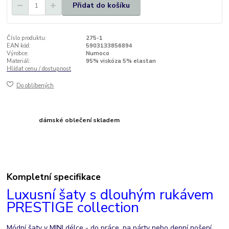
Přidat do košíku
Číslo produktu:
275-1
EAN kód:
5903133856894
Výrobce:
Numoco
Materiál:
95% viskóza 5% elastan
Hlídat cenu / dostupnost
Do oblíbených
dámské oblečení skladem
Kompletní specifikace
Luxusní šaty s dlouhým rukávem
PRESTIGE collection
Módní šaty v MINI délce - do práce, na párty nebo denní nošení.