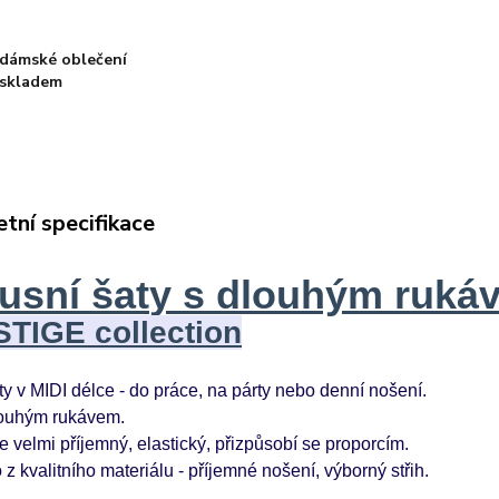
dámské oblečení
skladem
tní specifikace
usní šat
y s dlouhým ruká
TIGE collection
y v MIDI délce - do práce, na párty nebo denní nošení.
louhým rukávem.
je velmi příjemný, elastický, přizpůsobí se proporcím.
z kvalitního materiálu - příjemné nošení, výborný střih.