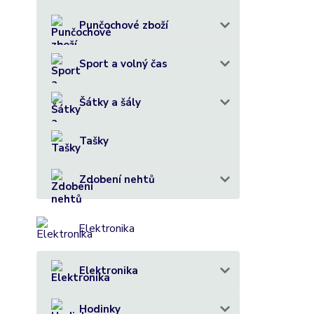
Punčochové zboží
Sport a volný čas
Šátky a šály
Tašky
Zdobení nehtů
Elektronika
Elektronika
Hodinky