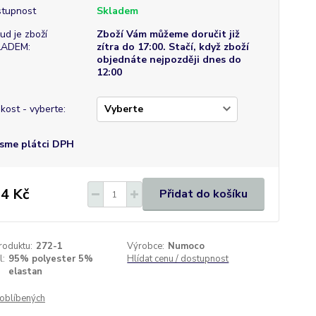
tupnost
Skladem
ud je zboží
Zboží Vám můžeme doručit již
LADEM:
zítra do 17:00. Stačí, když zboží
objednáte nejpozději dnes do
12:00
ikost - vyberte:
sme plátci DPH
4 Kč
Přidat do košíku
roduktu:
272-1
Výrobce:
Numoco
l:
95% polyester 5%
Hlídat cenu / dostupnost
elastan
oblíbených