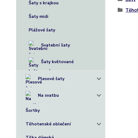
Šaty s krajkou
Těho
Šaty midi
Plážové šaty
Svatební šaty
Šaty květované
Plesové šaty
Na svatbu
Šortky
Těhotenské oblečení
Tílka dámská