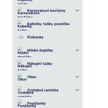
Karnevalové kostýmy
Kabelky, tašky, psaníčka
Klobouky
Módní doplňky
Nákupní tašky
Obuv
Ozdobná ramínka
Peněženky