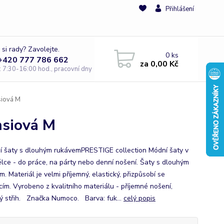
Přihlášení
 si rady? Zavolejte.
0
ks
 +420 777 786 662
za
0,00 Kč
e: 7:30-16:00 hod., pracovní dny
siová M
hsiová M
í šaty s dlouhým rukávemPRESTIGE collection Módní šaty v
élce - do práce, na párty nebo denní nošení. Šaty s dlouhým
. Materiál je velmi příjemný, elastický, přizpůsobí se
cím. Vyrobeno z kvalitního materiálu - příjemné nošení,
ý střih. Značka Numoco. Barva: fuk...
celý popis