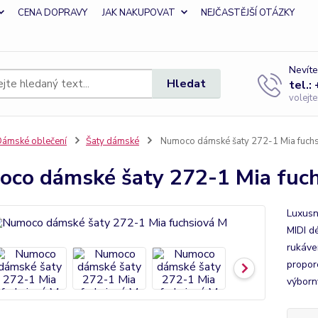
CENA DOPRAVY
JAK NAKUPOVAT
NEJČASTĚJŠÍ OTÁZKY
Nevíte
Hledat
tel.:
volejt
ámské oblečení
Šaty dámské
Numoco dámské šaty 272-1 Mia fuch
co dámské šaty 272-1 Mia fuc
Luxusn
MIDI d
rukávem
propor
výborn