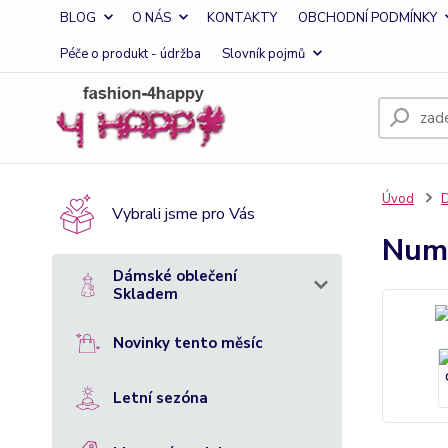
BLOG
O NÁS
KONTAKTY
OBCHODNÍ PODMÍNKY
Péče o produkt - údržba
Slovník pojmů
Úvod
D
Vybrali jsme pro Vás
Numo
Dámské oblečení
Skladem
Novinky tento měsíc
Letní sezóna