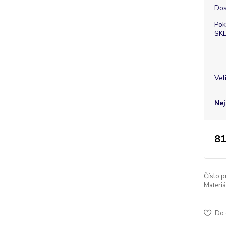
Dos
Pok
SK
Vel
Nej
81
Číslo p
Materiá
Do 