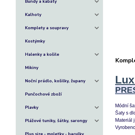
Bundy a kabáty
Kalhoty
Komplety a soupravy
Kostýmky
Halenky a košile
Komple
Mikiny
Lux
Noční prádlo, košilky, župany
PRES
Punčochové zboží
Módní šat
Plavky
Šaty s d
Materiál 
Plážové tuniky, šátky, sarongy
Vyrobeno 
Plus size - moletky - baculky