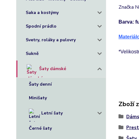
Značka N
Saka a kostýmy
Barva: f
Spodní prádlo
Materiál
Svetry, roláky a pulovry
*Velikost
Sukně
Šaty dámské
Šaty denní
Minišaty
Zboží 
Letní šaty
Dáms
Prest
Černé šaty
Šaty