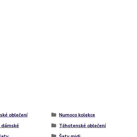
ké oblečení
Numoco kolekce
y dámské
Těhotenské oblečení
šaty
Šaty midi