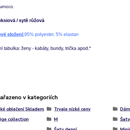
umoco.
uksiová / sytě růžová
ové složení:
95% polyester, 5% elastan
ní tabulka: ženy - kabáty, bundy, trička apod.*
zařazeno v kategoriích
ké oblečení Skladem
Trvale nízké ceny
Dáms
ige collection
M
Šat
Šaty denní
Mini