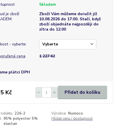
tupnost
Skladem
ud je zboží
Zboží Vám můžeme doručit již
LADEM:
10.08.2026 do 17:00. Stačí, když
zboží objednáte nejpozději do
zítra do 12:00
ikost - vyberte:
oručená cena
1 227 Kč
sme plátci DPH
5 Kč
Přidat do košíku
roduktu:
226-2
Výrobce:
Numoco
l:
95% polyester 5%
Hlídat cenu / dostupnost
elastan