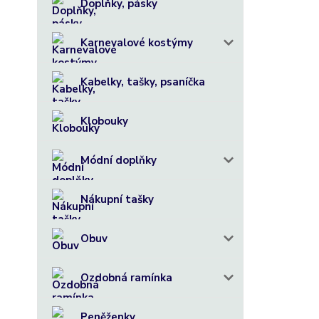
Doplňky, pásky
Karnevalové kostýmy
Kabelky, tašky, psaníčka
Klobouky
Módní doplňky
Nákupní tašky
Obuv
Ozdobná ramínka
Peněženky