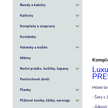
Bundy a kabáty
Kalhoty
Komplety a soupravy
Kostýmky
Halenky a košile
Mikiny
Komple
Luxu
Noční prádlo, košilky, župany
PRES
Punčochové zboží
Módní šat
Plavky
- Šaty s 
Plážové tuniky, šátky, sarongy
- Áčkový 