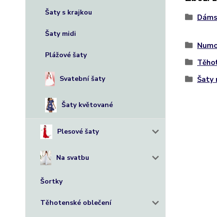
Šaty s krajkou
Dáms
Šaty midi
Numo
Plážové šaty
Těhot
Svatební šaty
Šaty 
Šaty květované
Plesové šaty
Na svatbu
Šortky
Těhotenské oblečení