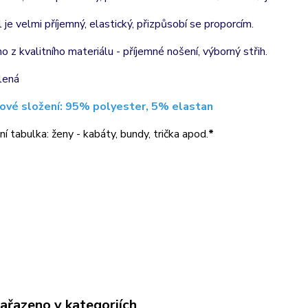
l je velmi příjemný, elastický, přizpůsobí se proporcím.
o z kvalitního materiálu - příjemné nošení, výborný střih.
lená
ové složení: 95% polyester, 5% elastan
ní tabulka: ženy - kabáty, bundy, trička apod.
*
zařazeno v kategoriích