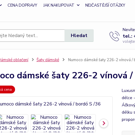
CENA DOPRAVY
JAK NAKUPOVAT
NEJČASTĚJŠÍ OTÁZKY
Nevíte
Hledat
tel.:
volejt
ámské oblečení
Šaty dámské
Numoco dámské šaty 226-2 vínová / 
co dámské šaty 226-2 vínová / 
zká cena
Luxusn
délce 
Áčkový 
délku s
propor