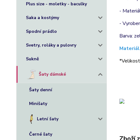
Plus size - moletky - baculky
- Materiá
Saka a kostýmy
- Vyroben
Spodní prádlo
Barva: ze
Svetry, roláky a pulovry
Materiál
Sukně
*Velikost
Šaty dámské
Šaty denní
Minišaty
Letní šaty
Černé šaty
Zboží 