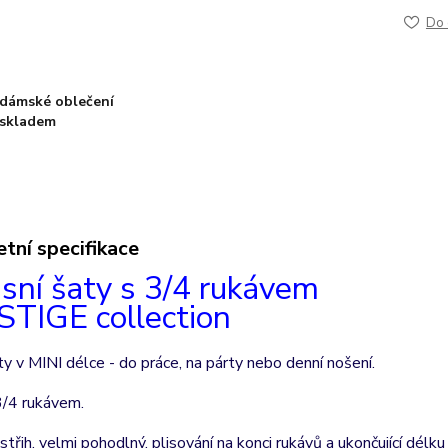
Do 
dámské oblečení
skladem
tní specifikace
sní šaty s 3/4 rukávem
TIGE collection
y v MINI délce - do práce, na párty nebo denní nošení.
3/4 rukávem.
střih, velmi pohodlný, plisování na konci rukávů a ukončující délku