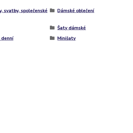
y, svatby, společenské
Dámské oblečení
Šaty dámské
 denní
Minišaty