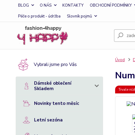
BLOG
O NÁS
KONTAKTY
OBCHODNÍ PODMÍNKY
Péče o produkt - údržba
Slovník pojmů
Úvod
D
Vybrali jsme pro Vás
Numo
Dámské oblečení
Skladem
Trvale ní
Novinky tento měsíc
Letní sezóna