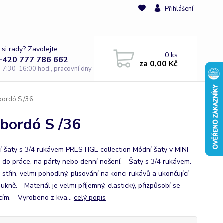
Přihlášení
 si rady? Zavolejte.
0
ks
 +420 777 786 662
za
0,00 Kč
e: 7:30-16:00 hod., pracovní dny
bordó S /36
bordó S /36
í šaty s 3/4 rukávem PRESTIGE collection Módní šaty v MINI
- do práce, na párty nebo denní nošení. - Šaty s 3/4 rukávem. -
střih, velmi pohodlný, plisování na konci rukávů a ukončující
ukně. - Materiál je velmi příjemný, elastický, přizpůsobí se
cím. - Vyrobeno z kva...
celý popis