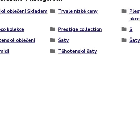
ké oblečení Skladem
Trvale nízké ceny
Ples
akce
co kolekce
Prestige collection
S
enské oblečení
Šaty
Šaty
midi
Těhotenské šaty