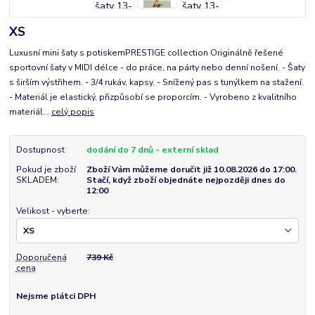
XS
Luxusní mini šaty s potiskemPRESTIGE collection Originálně řešené
sportovní šaty v MIDI délce - do práce, na párty nebo denní nošení. - Šaty
s širším výstřihem. - 3/4 rukáv, kapsy. - Snížený pas s tunýlkem na stažení.
- Materiál je elastický, přizpůsobí se proporcím. - Vyrobeno z kvalitního
materiál...
celý popis
Dostupnost
dodání do 7 dnů - externí sklad
Pokud je zboží
Zboží Vám můžeme doručit již 10.08.2026 do 17:00.
SKLADEM:
Stačí, když zboží objednáte nejpozději dnes do
12:00
Velikost - vyberte:
Doporučená
739 Kč
cena
Nejsme plátci DPH