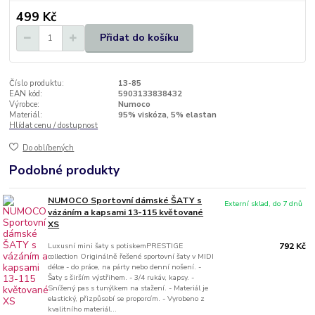
499 Kč
Přidat do košíku
Číslo produktu:
13-85
EAN kód:
5903133838432
Výrobce:
Numoco
Materiál:
95% viskóza, 5% elastan
Hlídat cenu / dostupnost
Do oblíbených
Podobné produkty
NUMOCO Sportovní dámské ŠATY s
Externí sklad, do 7 dnů
vázáním a kapsami 13-115 květované
XS
Luxusní mini šaty s potiskemPRESTIGE
792 Kč
collection Originálně řešené sportovní šaty v MIDI
délce - do práce, na párty nebo denní nošení. -
Šaty s širším výstřihem. - 3/4 rukáv, kapsy. -
Snížený pas s tunýlkem na stažení. - Materiál je
elastický, přizpůsobí se proporcím. - Vyrobeno z
kvalitního materiál...