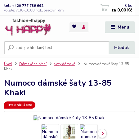
0
ks
tel.: +420 777 786 662
za
0,00 Kč
volejte: 7:30-16:00 hod., pracovní dny
Menu
Hledat
Úvod
Dámské oblečení
Šaty dámské
Numoco dámské šaty 13-85
Khaki
Numoco dámské šaty 13-85
Khaki
Trvale nízká cena