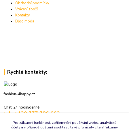
Obchodní podmínky
Vrácení zboží
Kontakty
Blog móda
Rychlé kontakty:
fashion-4happy.cz
Chat: 24 hodin/denně
tel.: +420 777 786 662
volejte: 7:30-16:00 hod., pracovní dny
Pro základní funkčnost, zpříjemnění používání webu, analytické
účely a v případě udělení souhlasu také pro účely cílení reklamy