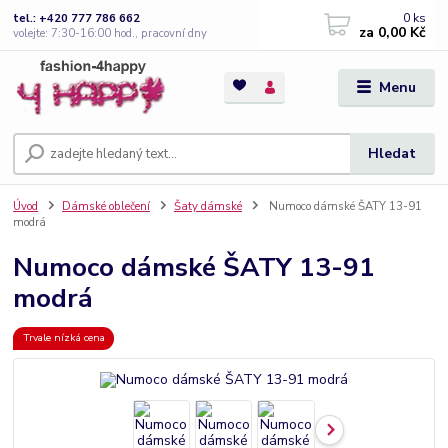
0
ks
tel.: +420 777 786 662
za
0,00 Kč
volejte: 7:30-16:00 hod., pracovní dny
Menu
Hledat
Úvod
Dámské oblečení
Šaty dámské
Numoco dámské ŠATY 13-91
modrá
Numoco dámské ŠATY 13-91
modrá
Trvale nízká cena