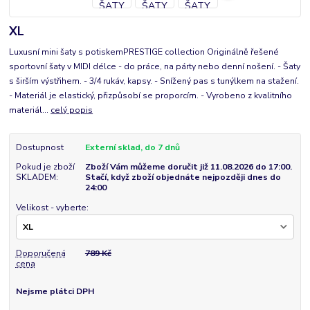
XL
Luxusní mini šaty s potiskemPRESTIGE collection Originálně řešené
sportovní šaty v MIDI délce - do práce, na párty nebo denní nošení. - Šaty
s širším výstřihem. - 3/4 rukáv, kapsy. - Snížený pas s tunýlkem na stažení.
- Materiál je elastický, přizpůsobí se proporcím. - Vyrobeno z kvalitního
materiál...
celý popis
Dostupnost
Externí sklad, do 7 dnů
Pokud je zboží
Zboží Vám můžeme doručit již 11.08.2026 do 17:00.
SKLADEM:
Stačí, když zboží objednáte nejpozději dnes do
24:00
Velikost - vyberte:
Doporučená
789 Kč
cena
Nejsme plátci DPH