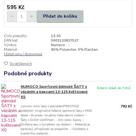
595 Kč
Přidat do košíku
Číslo produktu:
13-91
EAN kód:
5903133837527
Výrobce:
Numoco
Materiál:
95% Polyester, 5% Elastan
Hlídat cenu / dostupnost
Do oblíbených
Podobné produkty
NUMOCO Sportovní dámské ŠATY s
Externí sklad, do 7 dnů
vázáním a kapsami 13-115 květované
XS
Luxusní mini šaty s potiskemPRESTIGE
792 Kč
collection Originálně řešené sportovní šaty v MIDI
délce - do práce, na párty nebo denní nošení. -
Šaty s širším výstřihem. - 3/4 rukáv, kapsy. -
Snížený pas s tunýlkem na stažení. - Materiál je
elastický, přizpůsobí se proporcím. - Vyrobeno z
kvalitního materiál...