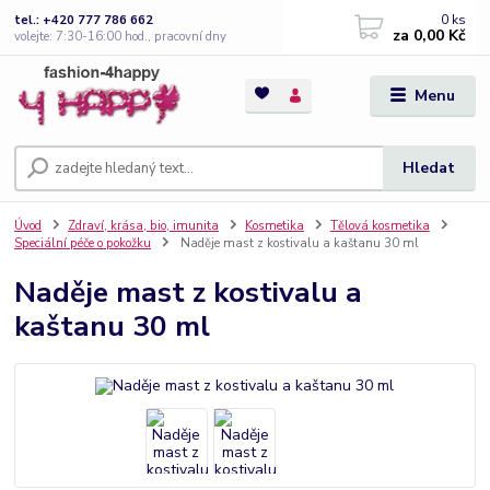
0
ks
tel.: +420 777 786 662
za
0,00 Kč
volejte: 7:30-16:00 hod., pracovní dny
Menu
Hledat
Úvod
Zdraví, krása, bio, imunita
Kosmetika
Tělová kosmetika
Speciální péče o pokožku
Naděje mast z kostivalu a kaštanu 30 ml
Naděje mast z kostivalu a
kaštanu 30 ml