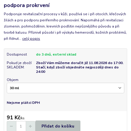
podpora prokrvení
Podporuje revitalizační procesy v kůži, používá se i při otocích, křečových
žilách a pro podporu periferního prokrvování. Napomáhá při revitalizaci
zlomenin, pohmožděnin, krevních podlitin nejrůznějšího původu a při
tvorbě kalusu. Příznivě působí i při výskytu hemeroidů, kožních problémů,
při řídnut...
celý popis
Dostupnost
do 3 dnů, externí sklad
Pokud je zboží
Zboží Vám můžeme doručit již 11.08.2026 do 17:00.
SKLADEM:
Stačí, když zboží objednáte nejpozději dnes do
24:00
Objem
Nejsme plátci DPH
91 Kč
/
ks
Přidat do košíku