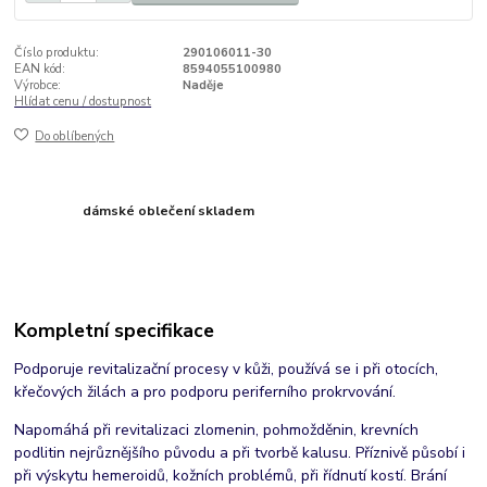
Číslo produktu:
290106011-30
EAN kód:
8594055100980
Výrobce:
Naděje
Hlídat cenu / dostupnost
Do oblíbených
dámské oblečení skladem
Kompletní specifikace
Podporuje revitalizační procesy v kůži, používá se i při otocích,
křečových žilách a pro podporu periferního prokrvování.
Napomáhá při revitalizaci zlomenin, pohmožděnin, krevních
podlitin nejrůznějšího původu a při tvorbě kalusu. Příznivě působí i
při výskytu hemeroidů, kožních problémů, při řídnutí kostí. Brání