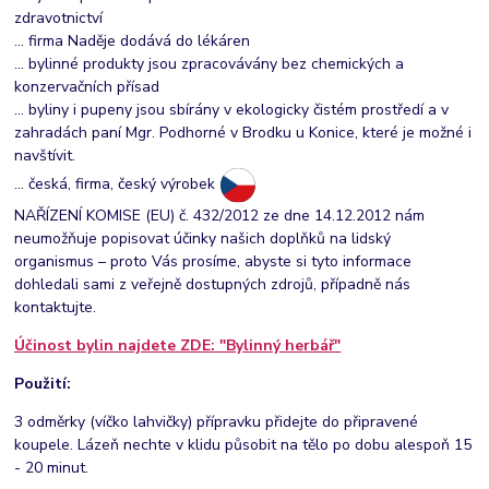
zdravotnictví
... firma Naděje dodává do lékáren
... bylinné produkty jsou zpracovávány bez chemických a
konzervačních přísad
... byliny i pupeny jsou sbírány v ekologicky čistém prostředí a v
zahradách paní Mgr. Podhorné v Brodku u Konice, které je možné i
navštívit.
... česká, firma, český výrobek
NAŘÍZENÍ KOMISE (EU) č. 432/2012 ze dne 14.12.2012 nám
neumožňuje popisovat účinky našich doplňků na lidský
organismus – proto Vás prosíme, abyste si tyto informace
dohledali sami z veřejně dostupných zdrojů, případně nás
kontaktujte.
Účinost bylin najdete ZDE: "Bylinný herbář"
Použití:
3 odměrky (víčko lahvičky) přípravku přidejte do připravené
koupele. Lázeň nechte v klidu působit na tělo po dobu alespoň 15
- 20 minut.