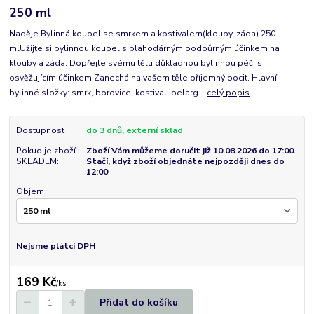
250 ml
Naděje Bylinná koupel se smrkem a kostivalem(klouby, záda) 250
mlUžijte si bylinnou koupel s blahodárným podpůrným účinkem na
klouby a záda. Dopřejte svému tělu důkladnou bylinnou péči s
osvěžujícím účinkem.Zanechá na vašem těle příjemný pocit. Hlavní
bylinné složky: smrk, borovice, kostival, pelarg...
celý popis
Dostupnost
do 3 dnů, externí sklad
Pokud je zboží
Zboží Vám můžeme doručit již 10.08.2026 do 17:00.
SKLADEM:
Stačí, když zboží objednáte nejpozději dnes do
12:00
Objem
Nejsme plátci DPH
169 Kč
/
ks
Přidat do košíku