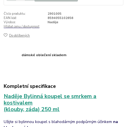
Číslo produktu:
2901005
EAN kód:
8594055102656
Výrobce:
Naděje
Hlídat cenu / dostupnost
Do oblíbených
dámské oblečení skladem
Kompletní specifikace
Naděje Bylinná koupel se smrkem a
kostivalem
(klouby, záda) 250 ml
Užijte si bylinnou koupel s blahodárným podpůrným účinkem
na