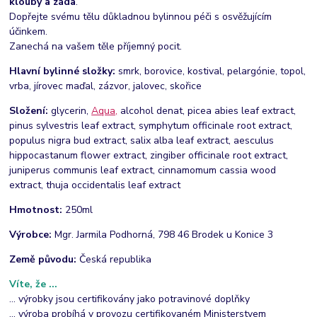
klouby a záda
.
Dopřejte svému tělu důkladnou bylinnou péči s osvěžujícím
účinkem.
Zanechá na vašem těle příjemný pocit.
Hlavní bylinné složky:
smrk, borovice, kostival, pelargónie, topol,
vrba, jírovec maďal, zázvor, jalovec, skořice
Složení:
glycerin,
Aqua,
alcohol denat, picea abies leaf extract,
pinus sylvestris leaf extract, symphytum officinale root extract,
populus nigra bud extract, salix alba leaf extract, aesculus
hippocastanum flower extract, zingiber officinale root extract,
juniperus communis leaf extract, cinnamomum cassia wood
extract, thuja occidentalis leaf extract
Hmotnost:
250ml
Výrobce:
Mgr. Jarmila Podhorná, 798 46 Brodek u Konice 3
Země původu:
Česká republika
Víte, že ...
... výrobky jsou certifikovány jako potravinové doplňky
... výroba probíhá v provozu certifikovaném Ministerstvem