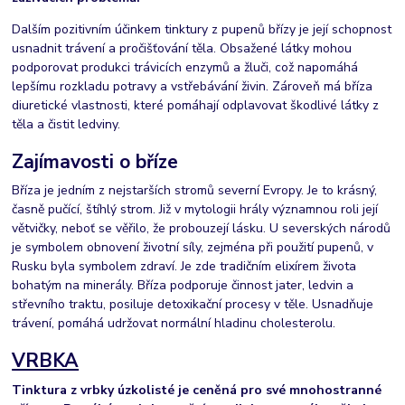
Dalším pozitivním účinkem tinktury z pupenů břízy je její schopnost
usnadnit trávení a pročišťování těla. Obsažené látky mohou
podporovat produkci trávicích enzymů a žluči, což napomáhá
lepšímu rozkladu potravy a vstřebávání živin. Zároveň má bříza
diuretické vlastnosti, které pomáhají odplavovat škodlivé látky z
těla a čistit ledviny.
Zajímavosti o bříze
Bříza je jedním z nejstarších stromů severní Evropy. Je to krásný,
časně pučící, štíhlý strom. Již v mytologii hrály významnou roli její
větvičky, neboť se věřilo, že probouzejí lásku. U severských národů
je symbolem obnovení životní síly, zejména při použití pupenů, v
Rusku byla symbolem zdraví. Je zde tradičním elixírem života
bohatým na minerály. Bříza podporuje činnost jater, ledvin a
střevního traktu, posiluje detoxikační procesy v těle. Usnadňuje
trávení, pomáhá udržovat normální hladinu cholesterolu.
VRBKA
Tinktura z vrbky úzkolisté je ceněná pro své mnohostranné