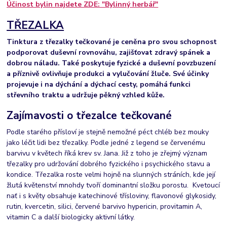
Účinost bylin najdete ZDE: "Bylinný herbář"
TŘEZALKA
Tinktura z třezalky tečkované je ceněna pro svou schopnost
podporovat duševní rovnováhu, zajišťovat zdravý spánek a
dobrou náladu. Také poskytuje fyzické a duševní povzbuzení
a příznivě ovlivňuje produkci a vylučování žluče. Své účinky
projevuje i na dýchání a dýchací cesty, pomáhá funkci
střevního traktu a udržuje pěkný vzhled kůže.
Zajímavosti o třezalce tečkované
Podle starého přísloví je stejně nemožné péct chléb bez mouky
jako léčit lidi bez třezalky. Podle jedné z legend se červenému
barvivu v květech říká krev sv. Jana. Již z toho je zřejmý význam
třezalky pro udržování dobrého fyzického i psychického stavu a
kondice. Třezalka roste velmi hojně na slunných stráních, kde její
žlutá květenství mnohdy tvoří dominantní složku porostu. Kvetoucí
nať i s květy obsahuje katechinové třísloviny, flavonové glykosidy,
rutin, kvercetin, silici, červené barvivo hypericin, provitamin A,
vitamin C a další biologicky aktivní látky.