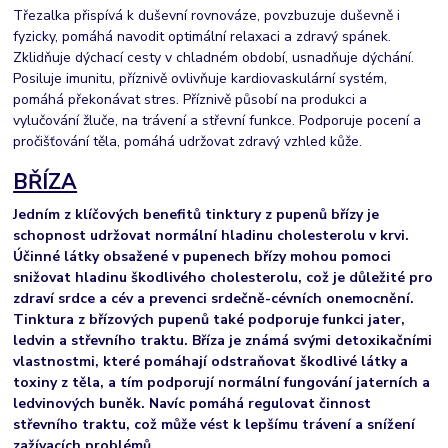
Třezalka přispívá k duševní rovnováze, povzbuzuje duševně i
fyzicky, pomáhá navodit optimální relaxaci a zdravý spánek.
Zklidňuje dýchací cesty v chladném období, usnadňuje dýchání.
Posiluje imunitu, příznivě ovlivňuje kardiovaskulární systém,
pomáhá překonávat stres. Příznivě působí na produkci a
vylučování žluče, na trávení a střevní funkce. Podporuje pocení a
pročišťování těla, pomáhá udržovat zdravý vzhled kůže.
BŘÍZA
Jedním z klíčových benefitů tinktury z pupenů břízy je
schopnost udržovat normální hladinu cholesterolu v krvi.
Účinné látky obsažené v pupenech břízy mohou pomoci
snižovat hladinu škodlivého cholesterolu, což je důležité pro
zdraví srdce a cév a prevenci srdečně-cévních onemocnění.
Tinktura z břízových pupenů také podporuje funkci jater,
ledvin a střevního traktu. Bříza je známá svými detoxikačními
vlastnostmi, které pomáhají odstraňovat škodlivé látky a
toxiny z těla, a tím podporují normální fungování jaterních a
ledvinových buněk. Navíc pomáhá regulovat činnost
střevního traktu, což může vést k lepšímu trávení a snížení
zažívacích problémů.