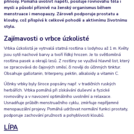
přínosy. Pomáhá uvolnit napětí, posiluje rovnováhu těla i
mysli a působí příznivě na ženský organismus během
menstruace i menopauzy. Zároveň podporuje prostatu a
klouby, což přispívá k celkové pohodě a aktivnímu životnímu
stylu.
Zajímavosti o vrbce úzkolisté
Vrbka úzkolistá je vytrvalá statná rostlina s lodyhou až 1 m. Květy
jsou sytě nachové barvy a tvoří řídký hrozen. Je to světlomilná
rostlina pasek a okrajů lesů. Z rostliny se využívá hlavně list, který
se zpracovává do čajových směsí, či nověji do účinných tinktur.
Obsahuje gallotanin, triterpeny, pektin, alkaloidy a vitamin C.
Účinky vrbky byly široce popsány např. v tradičních ruských
herbářích. Vrbka pomáhá při získávání duševní a fyzické
rovnováhy a v navození optimálního uvolnění a relaxace.
Usnadňuje průběh menstruačního cyklu, zmírňuje nepříjemné
menopauzální projevy. Pomáhá udržovat normální funkci prostaty,
podporuje zachování pružnosti a pohyblivosti kloubů.
LÍPA