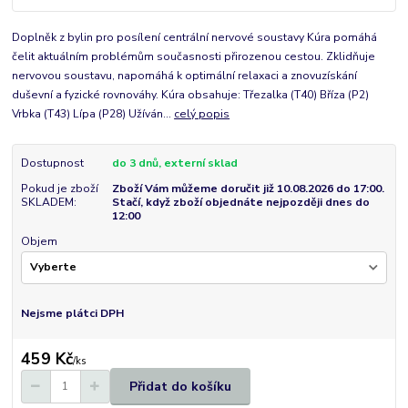
Doplněk z bylin pro posílení centrální nervové soustavy Kúra pomáhá
čelit aktuálním problémům současnosti přirozenou cestou. Zklidňuje
nervovou soustavu, napomáhá k optimální relaxaci a znovuzískání
duševní a fyzické rovnováhy. Kúra obsahuje: Třezalka (T40) Bříza (P2)
Vrbka (T43) Lípa (P28) Užíván...
celý popis
Dostupnost
do 3 dnů, externí sklad
Pokud je zboží
Zboží Vám můžeme doručit již 10.08.2026 do 17:00.
SKLADEM:
Stačí, když zboží objednáte nejpozději dnes do
12:00
Objem
Nejsme plátci DPH
459 Kč
/
ks
Přidat do košíku