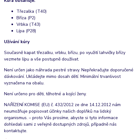
Kúra obsahuje:
Třezalka (T40)
Bříza (P2)
Vrbka (T43)
Lípa (P28)
Užívání kúry
Současně kapat třezalku, vrbku, břízu, po využití lahvičky břízy
vezmete lípu a vše postupně doužívat.
Není určen jako náhrada pestré stravy. Nepřekračujte doporučené
dávkování. Ukládejte mimo dosah dětí. Minimální trvanlivost
vyznačena na obalu.
Není určeno pro děti, těhotné a kojící ženy.
NAŘÍZENÍ KOMISE (EU) č. 432/2012 ze dne 14.12.2012 nám
neumožňuje popisovat účinky našich doplňků na lidský
organismus. – proto Vás prosíme, abyste si tyto informace
dohledali sami z veřejně dostupných zdrojů, případně nás
kontaktujte.