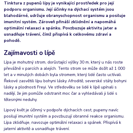
Tinktura z pupenů lípy je vynikající prostředek pro její
podporu organismu. Její účinky na dýchací systém jsou
blahodárné, udržuje obranyschopnost organismu a posiluje
imunitní systém. Zároveň přináší zklidnění a napomáhá
optimální relaxaci a spánku. Povzbuzuje aktivitu jater a
usnadňuje trávení, čímž přispívá k celkovému zdraví a
pohodě.
Zajímavosti o lípě
Lípa je mohutný strom, dorůstající výšky 30 m, který u nás roste
převážně v parcích a alejích. Tento strom se může dožít až 1 000
let a v minulých dobách byla stromem, který lidé často uctívali.
Řekové zasvětili lípu bohyni lásky Afroditě, severské státy bohyni
lásky a plodnosti Freyi. Ve středověku se lidé k lípě upínali s
nadějí, že jim pomůže odstranit moc čar a vyhledávali ji lidé s
tělesnými neduhy.
Lipový květ je účinný v podpoře dýchacích cest, pupeny navíc
posilují imunitní systém a povzbuzují obranné reakce organismu.
Lípa zklidňuje, navozuje optimální relaxaci a spánek. Přispívá k
jaterní aktivitě a usnadňuje trávení.