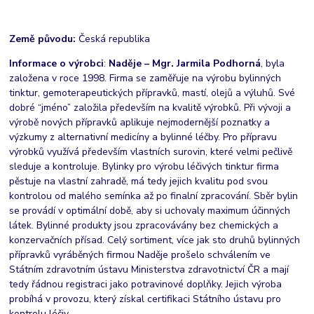
Země původu:
Česká republika
Informace o výrobci
:
Naděje – Mgr. Jarmila Podhorná
, byla
založena v roce 1998. Firma se zaměřuje na výrobu bylinných
tinktur, gemoterapeutických přípravků, mastí, olejů a výluhů. Své
dobré “jméno” založila především na kvalitě výrobků. Při vývoji a
výrobě nových přípravků aplikuje nejmodernější poznatky a
výzkumy z alternativní medicíny a bylinné léčby. Pro přípravu
výrobků využívá především vlastních surovin, které velmi pečlivě
sleduje a kontroluje. Bylinky pro výrobu léčivých tinktur firma
pěstuje na vlastní zahradě, má tedy jejich kvalitu pod svou
kontrolou od malého semínka až po finalní zpracování. Sběr bylin
se provádí v optimální době, aby si uchovaly maximum účinných
látek. Bylinné produkty jsou zpracovávány bez chemických a
konzervačních přísad. Celý sortiment, více jak sto druhů bylinných
přípravků vyráběných firmou Naděje prošelo schválením ve
Státním zdravotním ústavu Ministerstva zdravotnictví ČR a mají
tedy řádnou registraci jako potravinové doplňky. Jejich výroba
probíhá v provozu, který získal certifikaci Státního ústavu pro
kontrolu léčiv.