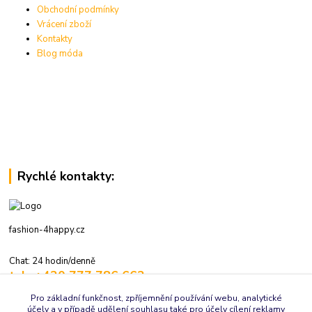
Obchodní podmínky
Vrácení zboží
Kontakty
Blog móda
Rychlé kontakty:
fashion-4happy.cz
Chat: 24 hodin/denně
tel.: +420 777 786 662
volejte: 7:30-16:00 hod., pracovní dny
Pro základní funkčnost, zpříjemnění používání webu, analytické
účely a v případě udělení souhlasu také pro účely cílení reklamy