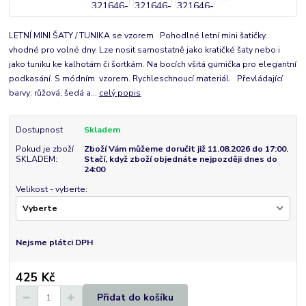
LETNÍ MINI ŠATY / TUNIKA se vzorem Pohodlné letní mini šatičky
vhodné pro volné dny. Lze nosit samostatně jako kratičké šaty nebo i
jako tuniku ke kalhotám či šortkám. Na bocích všitá gumička pro elegantní
podkasání. S módním vzorem. Rychleschnoucí materiál. Převládající
barvy: růžová, šedá a...
celý popis
Dostupnost
Skladem
Pokud je zboží
Zboží Vám můžeme doručit již 11.08.2026 do 17:00.
SKLADEM:
Stačí, když zboží objednáte nejpozději dnes do
24:00
Velikost - vyberte:
Nejsme plátci DPH
425 Kč
Přidat do košíku