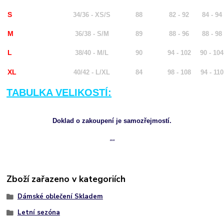
S
34/36 - XS/S
88
82 - 92
84 - 94
M
36/38 - S/M
89
88 - 96
88 - 98
L
38/40 - M/L
90
94 - 102
90 - 104
XL
40/42 - L/XL
84
98 - 108
94 - 110
TABULKA VELIKOSTÍ:
Doklad o zakoupení je samozřejmostí.
""
Zboží zařazeno v kategoriích
Dámské oblečení Skladem
Letní sezóna