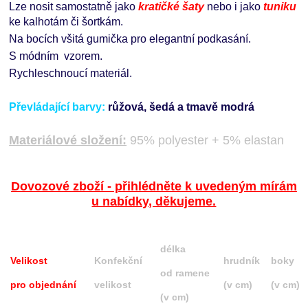
Lze nosit samostatně jako
kratičké šaty
nebo i jako
tuniku
ke kalhotám či šortkám.
Na bocích všitá gumička pro elegantní podkasání.
S módním vzorem.
Rychleschnoucí materiál.
Převládající barvy:
růžová, šedá a tmavě modrá
Materiálové složení:
95% polyester + 5% elastan
Dovozové zboží - přihlédněte k uvedeným mírám
u nabídky, děkujeme.
délka
Velikost
Konfekční
hrudník
boky
od ramene
pro objednání
velikost
(v cm)
(v cm)
(v cm)