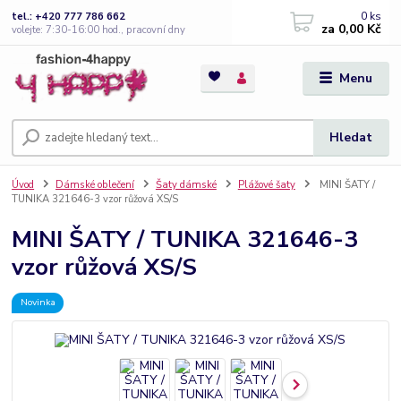
0
ks
tel.: +420 777 786 662
za
0,00 Kč
volejte: 7:30-16:00 hod., pracovní dny
Menu
Hledat
Úvod
Dámské oblečení
Šaty dámské
Plážové šaty
MINI ŠATY /
TUNIKA 321646-3 vzor růžová XS/S
MINI ŠATY / TUNIKA 321646-3
vzor růžová XS/S
Novinka