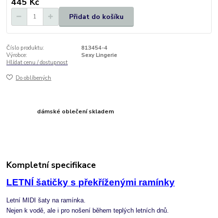
445 Kč
Přidat do košíku
Číslo produktu:
813454-4
Výrobce:
Sexy Lingerie
Hlídat cenu / dostupnost
Do oblíbených
dámské oblečení skladem
Kompletní specifikace
LETNÍ šatičky s překříženými ramínky
Letní MIDI šaty na ramínka.
Nejen k vodě, ale i pro nošení během teplých letních dnů.