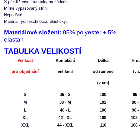
S překříženými ramínky na zádech.
Mírně vypasovaný střih.
Nepodšité.
Materiál rychleschnoucí, elastický.
Materiálové složení:
95% polyester + 5%
elastan
TABULKA VELIKOSTÍ
Velikost
Konfekční
Délka
Hru
pro objednání
od ramene
(v 
velikost
(v cm)
S
36 - S
100
86 -
M
38 - M
102
90 -
L
40 - L
106
96 -
XL
42 - XL
108
102 
XXL
44 - XXL
110
106 