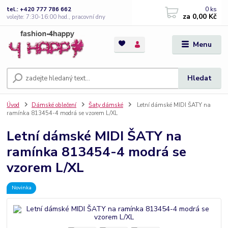
0
ks
tel.: +420 777 786 662
za
0,00 Kč
volejte: 7:30-16:00 hod., pracovní dny
Menu
Hledat
Úvod
Dámské oblečení
Šaty dámské
Letní dámské MIDI ŠATY na
ramínka 813454-4 modrá se vzorem L/XL
Letní dámské MIDI ŠATY na
ramínka 813454-4 modrá se
vzorem L/XL
Novinka