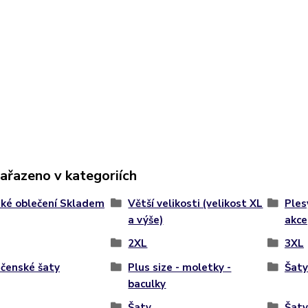
zařazeno v kategoriích
ké oblečení Skladem
Větší velikosti (velikost XL
Ples
a výše)
akce
2XL
3XL
čenské šaty
Plus size - moletky -
Šat
baculky
Šaty
Šaty