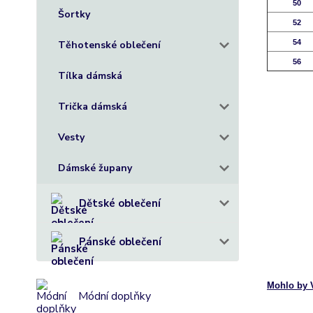
50
Šortky
52
54
Těhotenské oblečení
56
Tílka dámská
+
+
Trička dámská
+
+
Vesty
+
+
Dámské župany
+
+
Dětské oblečení
+
+
Pánské oblečení
+
+
Mohlo by V
Módní doplňky