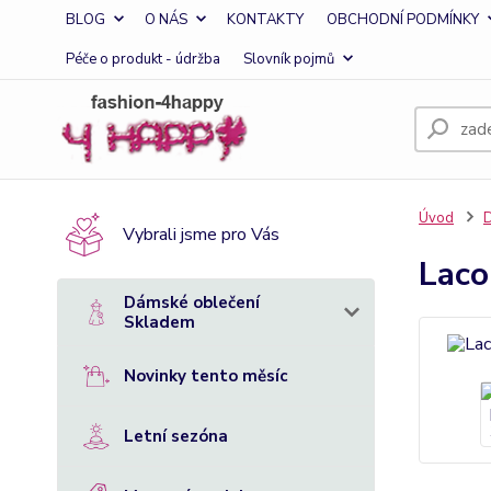
BLOG
O NÁS
KONTAKTY
OBCHODNÍ PODMÍNKY
Péče o produkt - údržba
Slovník pojmů
Úvod
D
Vybrali jsme pro Vás
Laco
Dámské oblečení
Skladem
Novinky tento měsíc
Letní sezóna