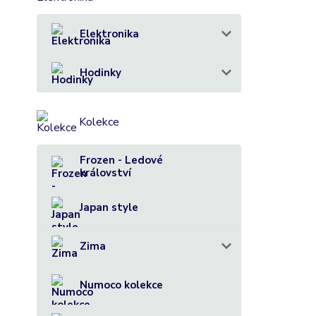
Elektronika
Hodinky
Kolekce
Frozen - Ledové
království
Japan style
Zima
Numoco kolekce