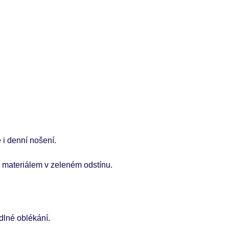
e i denní nošení.
m materiálem v zeleném odstínu.
dlné oblékání.