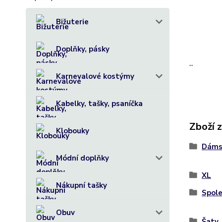
+
+
Bižuterie
+
+
Doplňky, pásky
""
Karnevalové kostýmy
Kabelky, tašky, psaníčka
Zboží 
Klobouky
Dáms
Módní doplňky
XL
Nákupní tašky
Spole
Obuv
Šaty