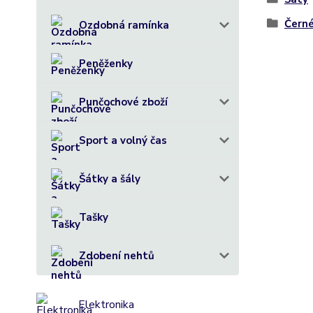
Černé
Ozdobná ramínka
Peněženky
Punčochové zboží
Sport a volný čas
Šátky a šály
Tašky
Zdobení nehtů
Elektronika