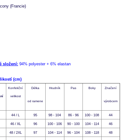
cony (Francie)
é složení:
94% polyester + 6% elastan
likostí (cm)
+
Konfekční
Délka
Hrudník
Pas
Boky
Značení
+
ání
velikost
+
od ramene
výrobcem
+
44 / L
95
98 - 104
86 - 96
100 - 108
44
+
+
46 / XL
96
100 - 106
90 - 100
104 - 114
46
+
48 / 2XL
97
104 - 114
96 - 104
108 - 118
48
+