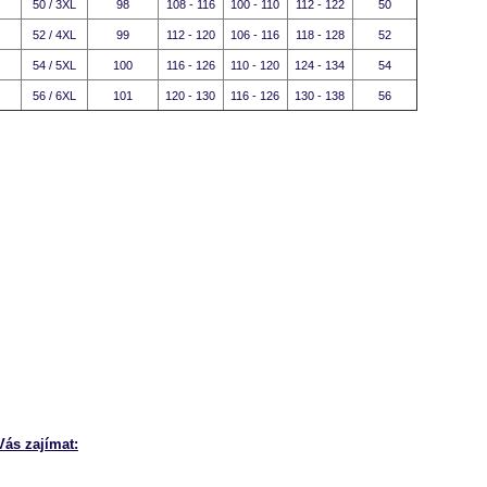
50 / 3XL
98
108 - 116
100 - 110
112 - 122
50
+
52 / 4XL
99
112 - 120
106 - 116
118 - 128
52
+
54 / 5XL
100
116 - 126
110 - 120
124 - 134
54
+
+
56 / 6XL
101
120 - 130
116 - 126
130 - 138
56
ás zajímat: