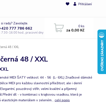
Přihlášení
 si rady? Zavolejte.
0
ks
 +420 777 786 662
za
0,00 Kč
e: 7:30-16:00 hod., pracovní dny
erná 48 / XXL
černá 48 / XXL
 XXL
enské MIDI ŠATY velikost: 44 - 56 (L- 6XL) Značkové dámské
délce MIDI pro každou slavnostní příležitost, ale i denní
Elegantní, pouzdrový střih, velmi kvalitní a příjemný
l.Přední díl - v kombinaci s krajkovou vsadkou, která je
á elastickým materiálem v zeleném...
celý popis