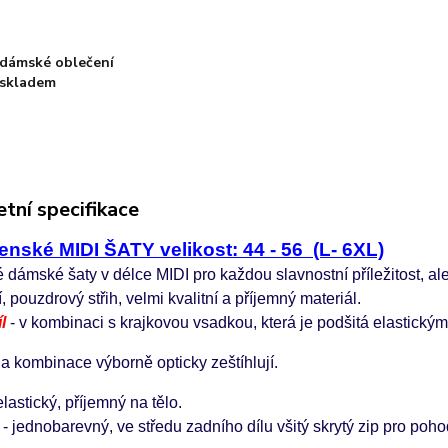
dámské oblečení
skladem
tní specifikace
nské MIDI ŠATY velikost: 44 - 56 (L- 6XL)
 dámské šaty v délce MIDI
pro každou slavnostní příležitost, al
, pouzdrový střih, velmi kvalitní a příjemný materiál.
l
- v kombinaci s krajkovou vsadkou, která je podšitá elastický
 a kombinace výborně opticky zeštíhlují.
elastický, příjemný na tělo.
- jednobarevný, ve středu zadního dílu všitý skrytý zip pro poho