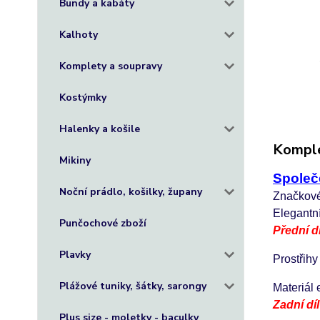
Bundy a kabáty
Kalhoty
Komplety a soupravy
Kostýmky
Halenky a košile
Komple
Mikiny
Společe
Noční prádlo, košilky, župany
Značkové
Elegantní
Punčochové zboží
Přední dí
Plavky
Prostřihy
Plážové tuniky, šátky, sarongy
Materiál 
Zadní díl
Plus size - moletky - baculky