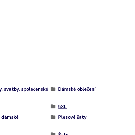
y, svatby, společenské
Dámské oblečení
5XL
y dámské
Plesové šaty
Šaty