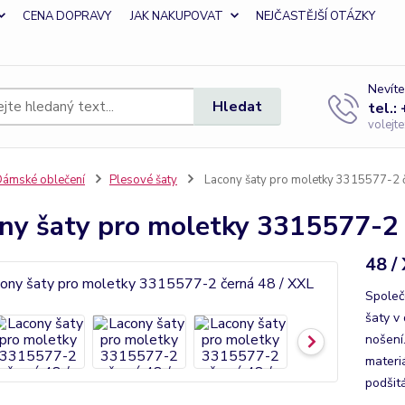
CENA DOPRAVY
JAK NAKUPOVAT
NEJČASTĚJŠÍ OTÁZKY
Nevíte
Hledat
tel.:
volejt
ámské oblečení
Plesové šaty
Lacony šaty pro moletky 3315577-2 č
ny šaty pro moletky 3315577-2 
48 /
Společ
šaty v 
nošení.
materiá
podšit