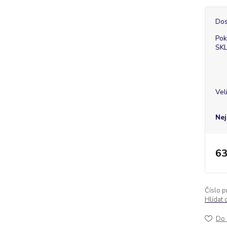
Dos
Pok
SK
Vel
Nej
63
Číslo p
Hlídat 
Do 