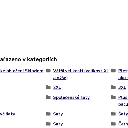
zařazeno v kategoriích
ké oblečení Skladem
Větší velikosti (velikost XL
Ples
a výše)
akce
2XL
3XL
Společenské šaty
Plus
bacu
vé šaty
Šaty
Šaty
Šaty
Čern