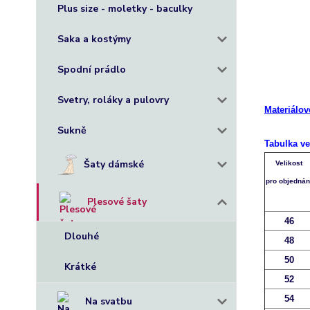
Plus size - moletky - baculky
+
+
Saka a kostýmy
+
++
Spodní prádlo
+
+
Svetry, roláky a pulovry
Materiálov
+
Sukně
Tabulka ve
Šaty dámské
Velikost
pro objednán
Plesové šaty
46
Dlouhé
48
50
Krátké
52
54
Na svatbu