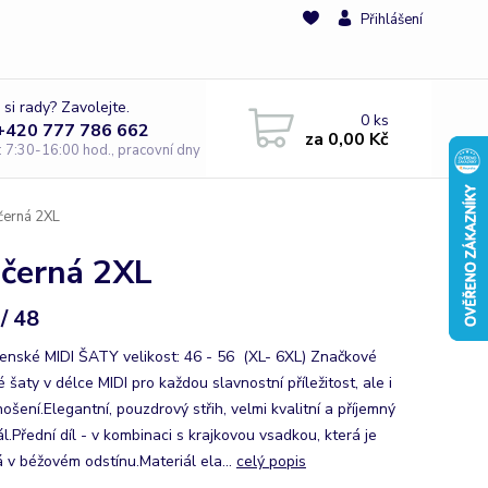
Přihlášení
 si rady? Zavolejte.
0
ks
 +420 777 786 662
za
0,00 Kč
e: 7:30-16:00 hod., pracovní dny
černá 2XL
 černá 2XL
/ 48
enské MIDI ŠATY velikost: 46 - 56 (XL- 6XL) Značkové
šaty v délce MIDI pro každou slavnostní příležitost, ale i
ošení.Elegantní, pouzdrový střih, velmi kvalitní a příjemný
l.Přední díl - v kombinaci s krajkovou vsadkou, která je
á v béžovém odstínu.Materiál ela...
celý popis