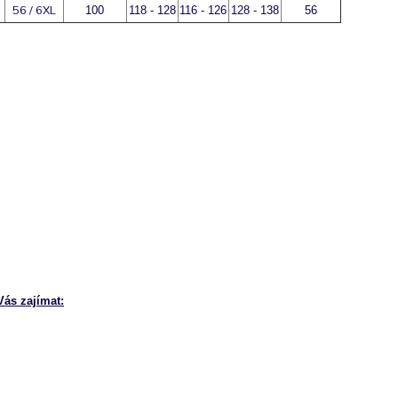
+
56 / 6XL
100
118 - 128
116 - 126
128 - 138
56
+
+
ás zajímat: