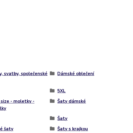
y, svatby, společenské
Dámské oblečení
5XL
 size - moletky -
Šaty dámské
lky
Šaty
é šaty
Šaty s krajkou