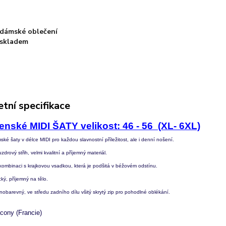
dámské oblečení
skladem
tní specifikace
enské MIDI ŠATY velikost: 46 - 56 (XL- 6XL)
ské šaty v délce MIDI
pro každou slavnostní příležitost, ale i denní nošení.
zdrový střih, velmi kvalitní a příjemný materiál.
kombinaci s krajkovou vsadkou, která je podšitá v béžovém odstínu.
cký, příjemný na tělo.
nobarevný, ve středu zadního dílu všitý skrytý zip pro pohodlné oblékání.
cony (Francie)