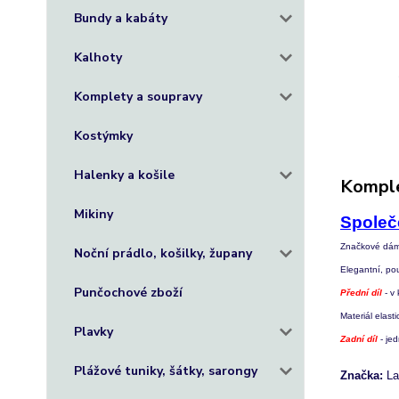
Bundy a kabáty
Kalhoty
Komplety a soupravy
Kostýmky
Halenky a košile
Komple
Mikiny
Společ
Značkové dám
Noční prádlo, košilky, župany
Elegantní, pou
Punčochové zboží
Přední díl
- v 
Materiál elasti
Plavky
Zadní díl
- jed
Plážové tuniky, šátky, sarongy
Značka:
La