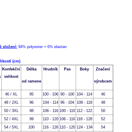
é složení:
94% polyester + 6% elastan
likostí (cm)
+
Konfekční
Délka
Hrudník
Pas
Boky
Značení
+
velikost
í
od ramene
výrobcem
+
+
46 / XL
95
100 - 106
90 - 100
104 - 114
46
+
48 / 2XL
96
104 - 114
96 - 104
108 - 118
48
+
+
50 / 3XL
98
106 - 116
100 - 110
112 - 122
50
+
52 / 4XL
99
110 - 120
106 - 116
118 - 128
52
+
54 / 5XL
100
116 - 126
110 - 120
124 - 134
54