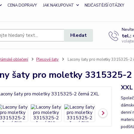
CENA DOPRAVY
JAK NAKUPOVAT
NEJČASTĚJŠÍ OTÁZKY
Nevíte
Hledat
tel.:
volejt
ámské oblečení
Plesové šaty
Lacony šaty pro moletky 3315325-2 
ny šaty pro moletky 3315325-2
XXL 
Společ
dámské 
denní n
materiá
podšit