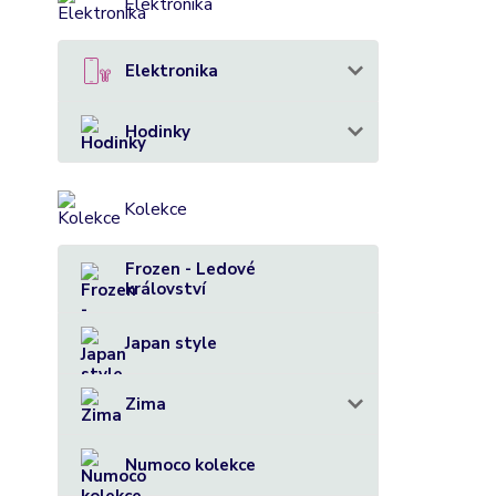
Elektronika
Elektronika
Hodinky
Kolekce
Frozen - Ledové
království
Japan style
Zima
Numoco kolekce