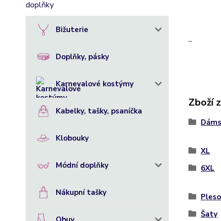
+
Bižuterie
""
Doplňky, pásky
Karnevalové kostýmy
Zboží 
Kabelky, tašky, psaníčka
Dáms
Klobouky
XL
Módní doplňky
6XL
Nákupní tašky
Pleso
Šaty
Obuv