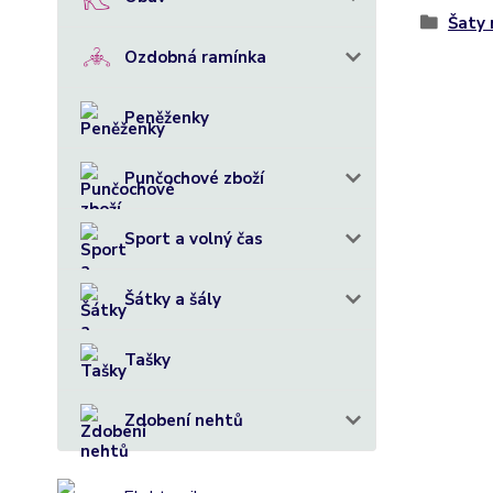
Šaty 
Ozdobná ramínka
Peněženky
Punčochové zboží
Sport a volný čas
Šátky a šály
Tašky
Zdobení nehtů