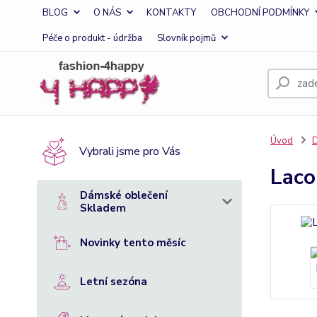
BLOG
O NÁS
KONTAKTY
OBCHODNÍ PODMÍNKY
Péče o produkt - údržba
Slovník pojmů
Úvod
D
Vybrali jsme pro Vás
Laco
Dámské oblečení
Skladem
Novinky tento měsíc
Letní sezóna