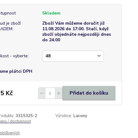
tupnost
Skladem
ud je zboží
Zboží Vám můžeme doručit již
LADEM:
11.08.2026 do 17:00. Stačí, když
zboží objednáte nejpozději dnes
do 24:00
ikost - vyberte:
sme plátci DPH
5 Kč
Přidat do košíku
roduktu:
3315325-2
Výrobce:
Lacony
cenu / dostupnost
oblíbených