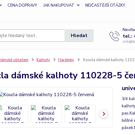
CENA DOPRAVY
JAK NAKUPOVAT
NEJČASTĚJŠÍ OTÁZKY
Nevíte
Hledat
tel.:
volejt
ámské oblečení
Kalhoty
Harémky
Koucla dámské kalhoty 1102
la dámské kalhoty 110228-5 če
univ
3/4 ka
kalhoty
pas.Ka
běžné 
pásek.