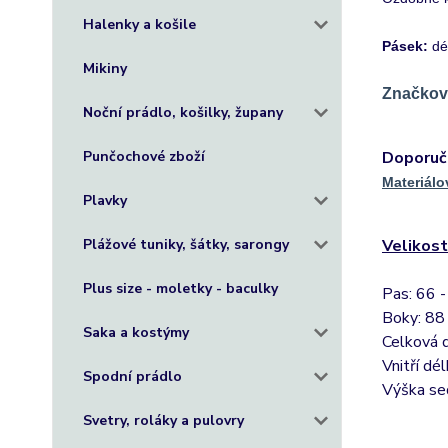
Halenky a košile
Pásek:
dé
Mikiny
Značkové
Noční prádlo, košilky, župany
Punčochové zboží
Doporuč
Materiálo
Plavky
Plážové tuniky, šátky, sarongy
Velikost
Plus size - moletky - baculky
Pas: 66 
Boky: 88
Saka a kostýmy
Celková d
Vnitří dé
Spodní prádlo
Výška se
Svetry, roláky a pulovry