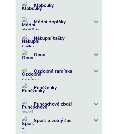
Klobouky
Módní doplňky
Nákupní tašky
Obuv
Ozdobná ramínka
Peněženky
Punčochové zboží
Sport a volný čas