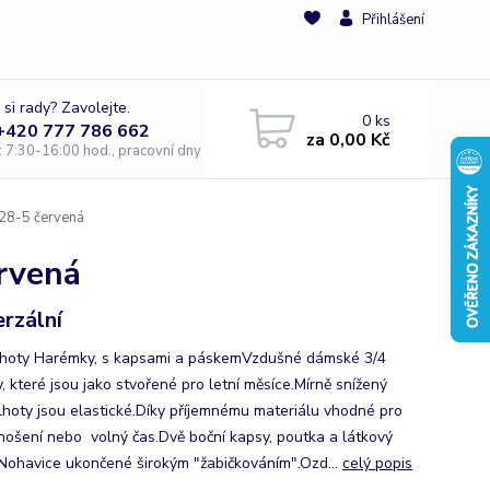
Přihlášení
 si rady? Zavolejte.
0
ks
 +420 777 786 662
za
0,00 Kč
e: 7:30-16:00 hod., pracovní dny
28-5 červená
rvená
erzální
lhoty Harémky, s kapsami a páskemVzdušné dámské 3/4
, které jsou jako stvořené pro letní měsíce.Mírně snížený
lhoty jsou elastické.Díky příjemnému materiálu vhodné pro
nošení nebo volný čas.Dvě boční kapsy, poutka a látkový
Nohavice ukončené širokým "žabičkováním".Ozd...
celý popis