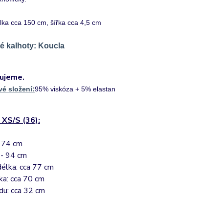
lka cca 150 cm, šířka cca 4,5 cm
 kalhoty: Koucla
ujeme.
vé složení:
95% viskóza + 5% elastan
 XS/S (36):
- 74 cm
 - 94 cm
élka: cca 77 cm
lka: cca 70 cm
du: cca 32 cm