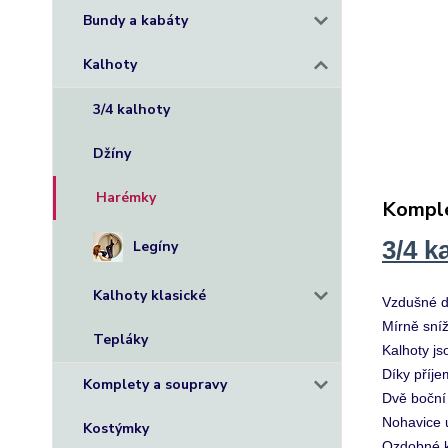
Bundy a kabáty
Kalhoty
3/4 kalhoty
Džíny
Harémky
Komple
3/4 k
Legíny
Kalhoty klasické
Vzdušné dá
Mírně sní
Tepláky
Kalhoty js
Díky příj
Komplety a soupravy
Dvě boční 
Nohavice 
Kostýmky
Ozdobné k