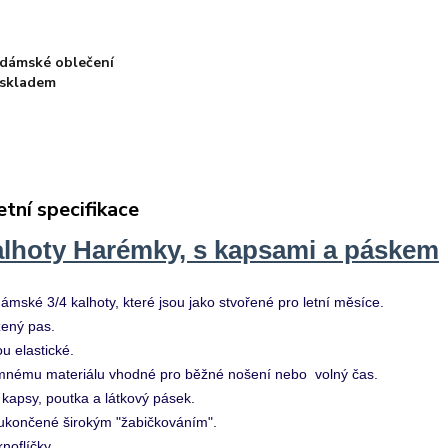
dámské oblečení
skladem
tní specifikace
alhoty Harémky,
s kapsami a páskem
mské 3/4 kalhoty, které jsou jako stvořené pro letní měsíce.
žený pas.
ou elastické.
emnému materiálu vhodné pro běžné nošení nebo volný čas.
kapsy, poutka a látkový pásek.
ukončené širokým "žabičkováním".
noflíčky.