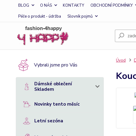
BLOG
O NÁS
KONTAKTY
OBCHODNÍ PODMÍNKY
Péče o produkt - údržba
Slovník pojmů
Úvod
D
Vybrali jsme pro Vás
Kouc
Dámské oblečení
Skladem
Novinky tento měsíc
Letní sezóna