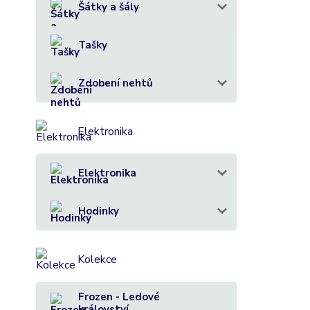
Šátky a šály
Tašky
Zdobení nehtů
Elektronika
Elektronika
Hodinky
Kolekce
Frozen - Ledové
království