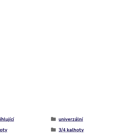
hlující
univerzální
oty
3/4 kalhoty