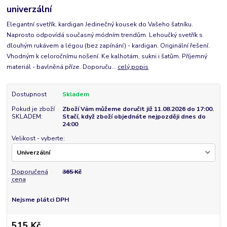
univerzální
Elegantní svetřík, kardigan Jedinečný kousek do Vašeho šatníku.
Naprosto odpovídá současný módním trendům. Lehoučký svetřík s
dlouhým rukávem a légou (bez zapínání) - kardigan. Originální řešení.
Vhodným k celoročnímu nošení. Ke kalhotám, sukni i šatům. Příjemný
materiál - bavlněná příze. Doporuču...
celý popis
Dostupnost
Skladem
Pokud je zboží
Zboží Vám můžeme doručit již 11.08.2026 do 17:00.
SKLADEM:
Stačí, když zboží objednáte nejpozději dnes do
24:00
Velikost - vyberte:
Doporučená
365 Kč
cena
Nejsme plátci DPH
515 Kč