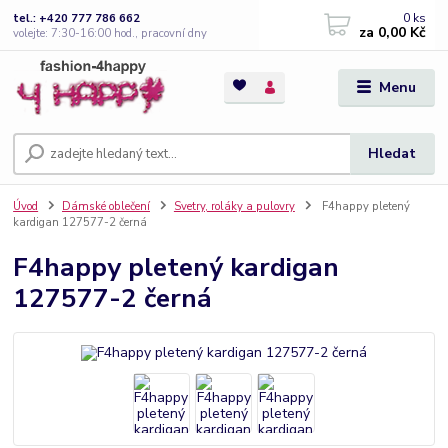
0
ks
tel.: +420 777 786 662
za
0,00 Kč
volejte: 7:30-16:00 hod., pracovní dny
Menu
Hledat
Úvod
Dámské oblečení
Svetry, roláky a pulovry
F4happy pletený
kardigan 127577-2 černá
F4happy pletený kardigan
127577-2 černá