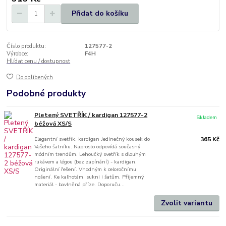
Přidat do košíku
Číslo produktu:
127577-2
Výrobce:
F4H
Hlídat cenu / dostupnost
Do oblíbených
Podobné produkty
Pletený SVETŘÍK / kardigan 127577-2
Skladem
béžová XS/S
Elegantní svetřík, kardigan Jedinečný kousek do
365 Kč
Vašeho šatníku. Naprosto odpovídá současný
módním trendům. Lehoučký svetřík s dlouhým
rukávem a légou (bez zapínání) - kardigan.
Originální řešení. Vhodným k celoročnímu
nošení. Ke kalhotám, sukni i šatům. Příjemný
materiál - bavlněná příze. Doporuču...
Zvolit variantu