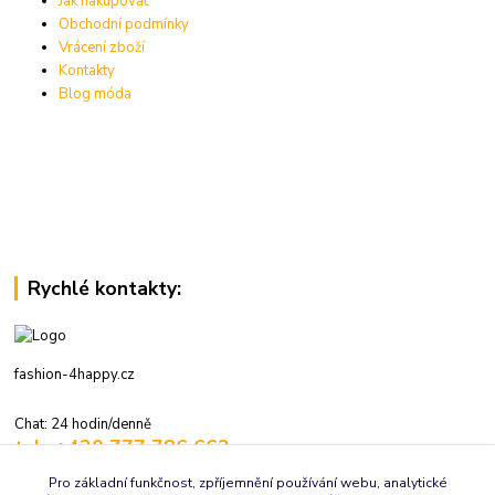
Jak nakupovat
Obchodní podmínky
Vrácení zboží
Kontakty
Blog móda
Rychlé kontakty:
fashion-4happy.cz
Chat: 24 hodin/denně
tel.: +420 777 786 662
volejte: 7:30-16:00 hod., pracovní dny
Pro základní funkčnost, zpříjemnění používání webu, analytické