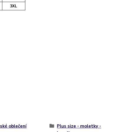
3XL
ké oblečení
Plus size - moletky -