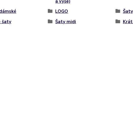
a výše)
 dámské
LOGO
Šaty
 šaty
Šaty midi
Krát