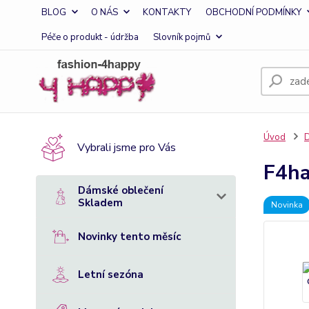
BLOG
O NÁS
KONTAKTY
OBCHODNÍ PODMÍNKY
Péče o produkt - údržba
Slovník pojmů
Úvod
D
Vybrali jsme pro Vás
F4ha
Dámské oblečení
Skladem
Novinka
Novinky tento měsíc
Letní sezóna