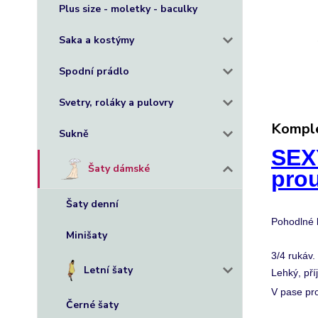
Plus size - moletky - baculky
Saka a kostýmy
Spodní prádlo
Svetry, roláky a pulovry
Komple
Sukně
SEXY
Šaty dámské
pro
Šaty denní
Pohodlné l
Minišaty
3/4 rukáv.
Letní šaty
Lehký, pří
V pase pro
Černé šaty