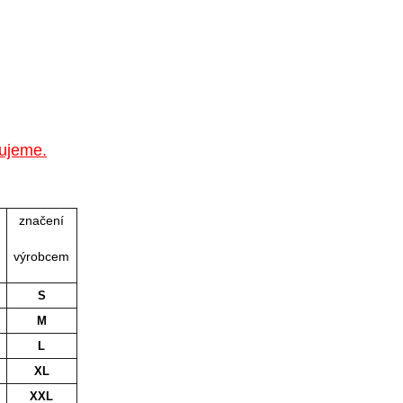
kujeme.
značení
u
výrobcem
S
M
L
XL
XXL