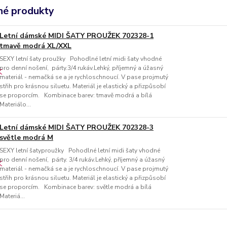
é produkty
Letní dámské MIDI ŠATY PROUŽEK 702328-1
tmavě modrá XL/XXL
SEXY letní šaty proužky Pohodlné letní midi šaty vhodné
pro denní nošení, párty.3/4 rukáv.Lehký, příjemný a úžasný
materiál - nemačká se a je rychloschnoucí. V pase projmutý
střih pro krásnou siluetu. Materiál je elastický a přizpůsobí
se proporcím. Kombinace barev: tmavě modrá a bílá
Materiálo...
Letní dámské MIDI ŠATY PROUŽEK 702328-3
světle modrá M
SEXY letní šatyproužky Pohodlné letní midi šaty vhodné
pro denní nošení, párty. 3/4 rukáv.Lehký, příjemný a úžasný
materiál - nemačká se a je rychloschnoucí. V pase projmutý
střih pro krásnou siluetu. Materiál je elastický a přizpůsobí
se proporcím. Kombinace barev: světle modrá a bílá
Materiá...