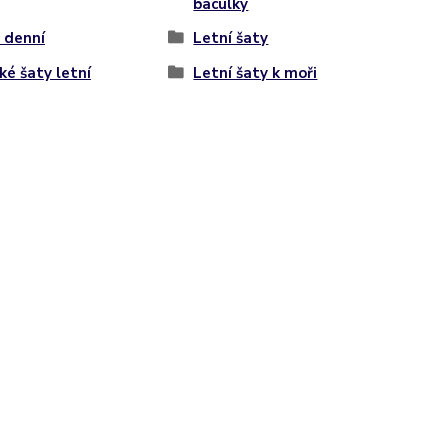
baculky
 denní
Letní šaty
ké šaty letní
Letní šaty k moři