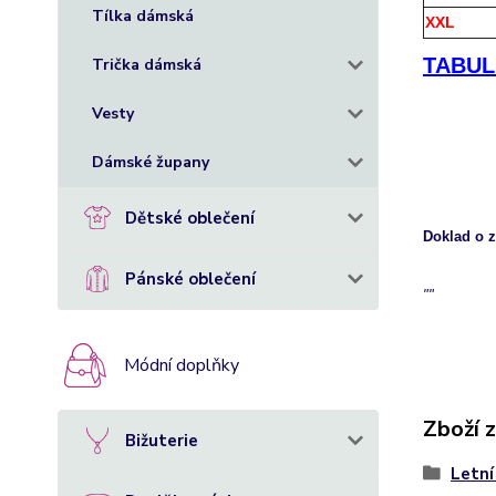
Tílka dámská
XXL
TABULK
Trička dámská
Vesty
Dámské župany
Dětské oblečení
Doklad o 
Pánské oblečení
""
Módní doplňky
Zboží 
Bižuterie
Letní