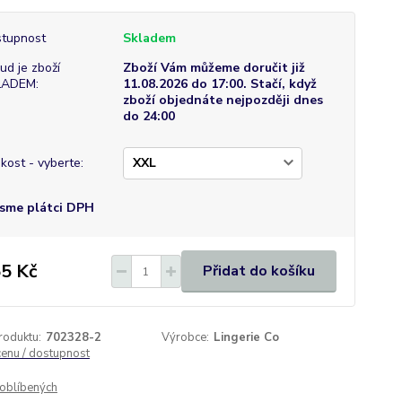
tupnost
Skladem
ud je zboží
Zboží Vám můžeme doručit již
LADEM:
11.08.2026 do 17:00. Stačí, když
zboží objednáte nejpozději dnes
do 24:00
ikost - vyberte:
sme plátci DPH
5 Kč
Přidat do košíku
roduktu:
702328-2
Výrobce:
Lingerie Co
cenu / dostupnost
oblíbených