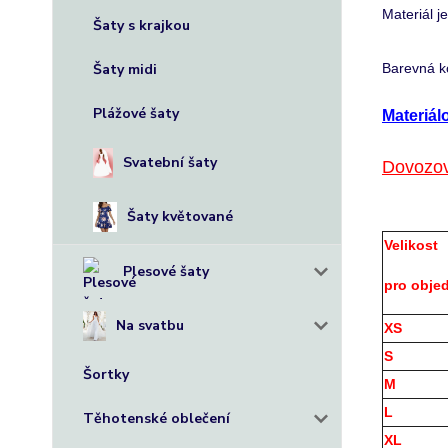
Materiál j
Šaty s krajkou
Šaty midi
Barevná k
Plážové šaty
M
ateriál
Svatební šaty
Dovozov
Šaty květované
Velikost
Plesové šaty
pro obje
Na svatbu
XS
S
Šortky
M
L
Těhotenské oblečení
XL