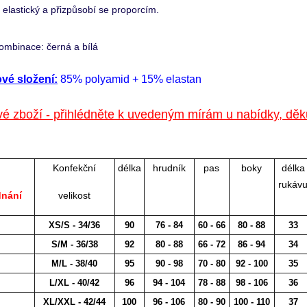
e elastický a přizpůsobí se proporcím.
ombinace: černá a bílá
ové složení:
85% polyamid + 15% elastan
é zboží - přihlédněte k uvedeným mírám u nabídky, dě
Konfekční
délka
hrudník
pas
boky
délka
rukáv
dnání
velikost
XS/S - 34/36
90
76 - 84
60 - 66
80 - 88
33
S/M - 36/38
92
80 - 88
66 - 72
86 - 94
34
M/L - 38/40
95
90 - 98
70 - 80
92 - 100
35
L/XL - 40/42
96
94 - 104
78 - 88
98 - 106
36
XL/XXL - 42/44
100
96 - 106
80 - 90
100 - 110
37