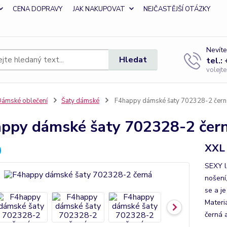
CENA DOPRAVY
JAK NAKUPOVAT
NEJČASTĚJŠÍ OTÁZKY
Nevíte
Hledat
tel.:
volejt
ámské oblečení
Šaty dámské
F4happy dámské šaty 702328-2 čern
ppy dámské šaty 702328-2 čer
XXL
SEXY l
nošení
se a je
Materi
černá a