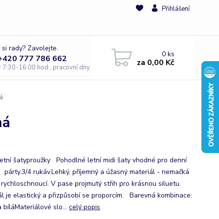
Přihlášení
 si rady? Zavolejte.
0
ks
 +420 777 786 662
za
0,00 Kč
e: 7:30-16:00 hod., pracovní dny
á
ná
etní šatyproužky Pohodlné letní midi šaty vhodné pro denní
, párty.3/4 rukáv.Lehký, příjemný a úžasný materiál - nemačká
 rychloschnoucí. V pase projmutý střih pro krásnou siluetu.
ál je elastický a přizpůsobí se proporcím. Barevná kombinace:
 bíláMateriálové slo...
celý popis