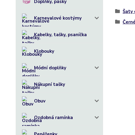
Doplňky, pásky
Šaty
Karnevalové kostýmy
Černé
Kabelky, tašky, psaníčka
Klobouky
Módní doplňky
Nákupní tašky
Obuv
Ozdobná ramínka
Peněženky