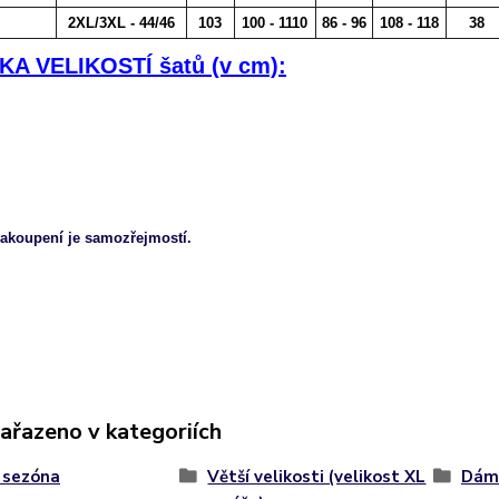
2XL/3XL - 44/46
103
100 - 1110
86 - 96
108 - 118
38
A VELIKOSTÍ šatů (v cm):
zakoupení je samozřejmostí.
zařazeno v kategoriích
 sezóna
Větší velikosti (velikost XL
Dáms