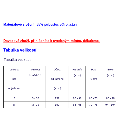
Materiálové složení:
95% polyester, 5% elastan
Dovozové zboží, přihlédněte k uvedeným mírám, děkujeme.
Tabulka velikostí
Tabulka velikostí
Velikosti
Velikost
Délka
Hrudník
Pas
Boky
konfekční
(v cm)
(v cm)
pro
od ramene
(v cm)
objednání
(v cm)
S
S - 36
152
80 - 90
65 - 73
90 - 98
M
M - 38
153
85 - 95
70 - 78
94 - 104