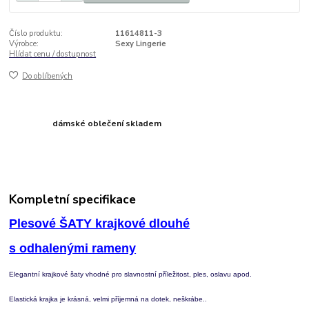
Číslo produktu:
11614811-3
Výrobce:
Sexy Lingerie
Hlídat cenu / dostupnost
Do oblíbených
dámské oblečení skladem
Kompletní specifikace
Plesové ŠATY krajkové dlouhé
s odhalenými rameny
Elegantní krajkové šaty vhodné pro slavnostní příležitost, ples, oslavu apod.
Elastická krajka je krásná, velmi příjemná na dotek, neškrábe..