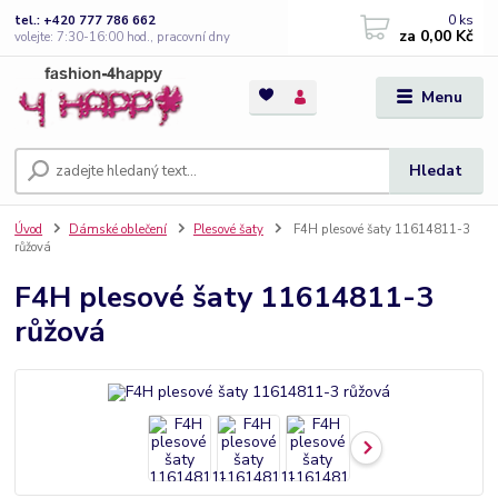
0
ks
tel.: +420 777 786 662
za
0,00 Kč
volejte: 7:30-16:00 hod., pracovní dny
Menu
Hledat
Úvod
Dámské oblečení
Plesové šaty
F4H plesové šaty 11614811-3
růžová
F4H plesové šaty 11614811-3
růžová