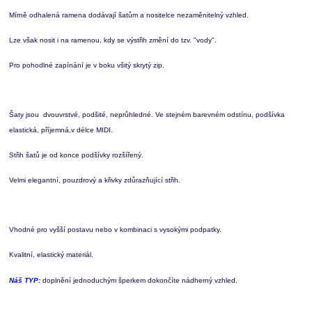
Mírně odhalená ramena dodávají šatům a nositelce nezaměnitelný vzhled.
Lze však nosit i na ramenou, kdy se výstřih změní do tzv. "vody".
Pro pohodlné zapínání je v boku všitý skrytý zip.
Šaty jsou dvouvrstvé, podšité, neprůhledné. Ve stejném barevném odstínu, podšívka
elastická, příjemná,v délce MIDI.
Střih šatů je od konce podšívky rozšířený.
Velmi elegantní, pouzdrový a křivky zdůrazňující střih.
Vhodné pro vyšší postavu nebo v kombinaci s vysokými podpatky.
Kvalitní, elastický materiál.
Náš TYP:
doplnění jednoduchým šperkem dokončíte nádherný vzhled.