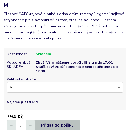
M
Plesové ŠATY krajkové dlouhé s odhalenými rameny Elegantní krajkové
šaty vhodné pro slavnostní příležitost, ples, oslavu apod. Elastická
krajka je krásná, velmi příjemná na dotek, neškrábe.. Mírně odhalená
ramena dodávají šatům a nositelce nezaměnitelný vzhled. Lze však nosit
i na ramenou, kdy se v...
celý popis
Dostupnost
Skladem
Pokud je zboží
Zboží Vám můžeme doručit již zítra do 17:00.
SKLADEM:
Stačí, když zboží objednáte nejpozději dnes do
12:00
Velikost - vyberte:
Nejsme plátci DPH
794 Kč
Přidat do košíku