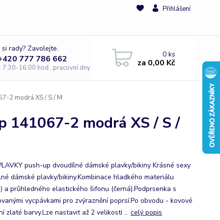
Přihlášení
 si rady? Zavolejte.
0
ks
 +420 777 786 662
za
0,00 Kč
e: 7:30-16:00 hod., pracovní dny
-2 modrá XS / S / M
141067-2 modrá XS / S /
LAVKY push-up dvoudílné dámské plavky/bikiny Krásné sexy
lné dámské plavky/bikiny.Kombinace hladkého materiálu
) a průhledného elastického šifonu (černá).Podprsenka s
ovanými vycpávkami pro zvýraznění poprsí.Po obvodu - kovové
í zlaté barvy.Lze nastavit až 2 velikosti ...
celý popis