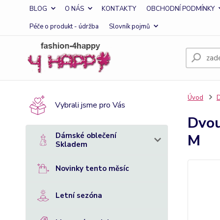
BLOG
O NÁS
KONTAKTY
OBCHODNÍ PODMÍNKY
Péče o produkt - údržba
Slovník pojmů
Úvod
D
Vybrali jsme pro Vás
Dvou
Dámské oblečení
M
Skladem
Novinky tento měsíc
Letní sezóna