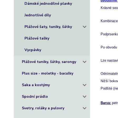
dvoudílné
Dámské jednodílné plavky
Krásné sex
Jednotlivé díly
Kombinace h
Plážové šaty, tuniky, šátky
Podprsenka
Plážové tašky
Po obvodu 
Vycpávky
Lze nastavi
Plážové tuniky, šátky, sarongy
Plus size - moletky - baculky
Odnímateln
Nižší bokov
Saka a kostýmy
Podšité (ne
Spodní prádlo
Barva:
petr
Svetry, roláky a pulovry