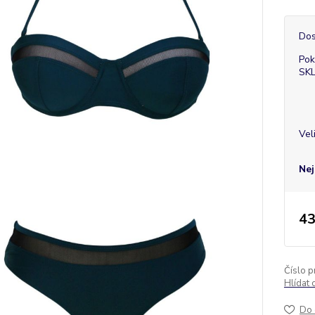
Dos
Pok
SK
Vel
Nej
43
Číslo p
Hlídat 
Do 