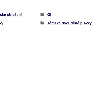
ké oblečení
XS
ky
Dámské dvoudílné plavky