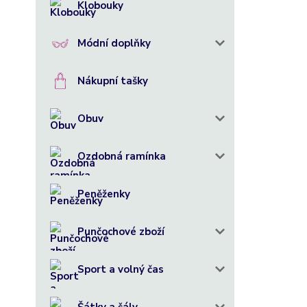
Klobouky
Módní doplňky
Nákupní tašky
Obuv
Ozdobná ramínka
Peněženky
Punčochové zboží
Sport a volný čas