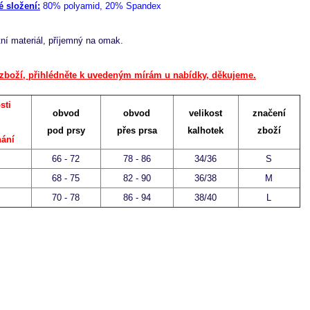
é složení:
80% polyamid, 20% Spandex
tní materiál, příjemný na omak.
zboží, přihlédněte k uvedeným mírám u nabídky, děkujeme.
sti
obvod
obvod
velikost
značení
o
pod prsy
přes prsa
kalhotek
zboží
nání
66 - 72
78 - 86
34/36
S
68 - 75
82 - 90
36/38
M
70 - 78
86 - 94
38/40
L