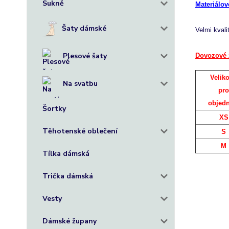
Sukně
Materiálov
Šaty dámské
Velmi kvali
Plesové šaty
Dovozové 
Veliko
Na svatbu
pr
objed
Šortky
XS
Těhotenské oblečení
S
M
Tílka dámská
Trička dámská
Vesty
Dámské župany