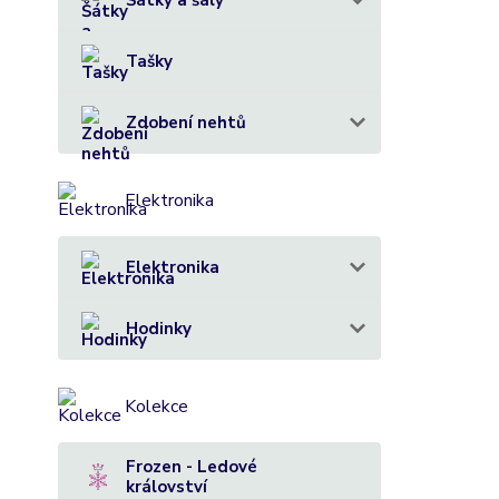
Šátky a šály
Tašky
Zdobení nehtů
Elektronika
Elektronika
Hodinky
Kolekce
Frozen - Ledové
království