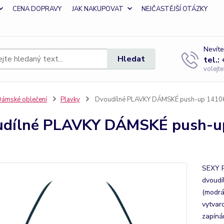
CENA DOPRAVY
JAK NAKUPOVAT
NEJČASTĚJŠÍ OTÁZKY
Nevíte
Hledat
tel.:
volejt
ámské oblečení
Plavky
Dvoudílné PLAVKY DÁMSKÉ push-up 141067
dílné PLAVKY DÁMSKÉ push-up 
SEXY P
dvoudí
(modrá
vytvar
zapínán