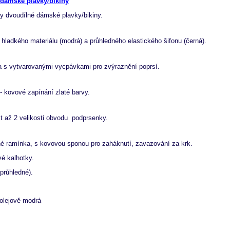
 dámské plavky/bikiny
y dvoudílné dámské plavky/bikiny.
ladkého materiálu (modrá) a průhledného elastického šifonu (černá).
 s vytvarovanými vycpávkami pro zvýraznění poprsí.
- kovové zapínání zlaté barvy.
t až 2 velikosti obvodu podprsenky.
é ramínka, s kovovou sponou pro zaháknutí, zavazování za krk.
é kalhotky.
průhledné).
olejově modrá