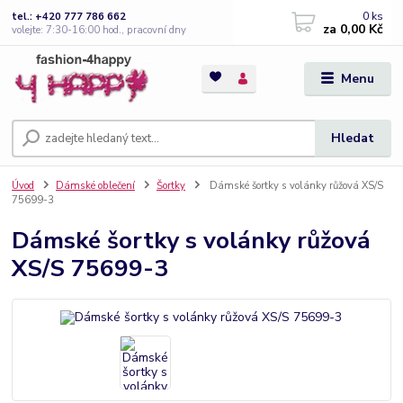
0
ks
tel.: +420 777 786 662
za
0,00 Kč
volejte: 7:30-16:00 hod., pracovní dny
Menu
Hledat
Úvod
Dámské oblečení
Šortky
Dámské šortky s volánky růžová XS/S
75699-3
Dámské šortky s volánky růžová
XS/S 75699-3