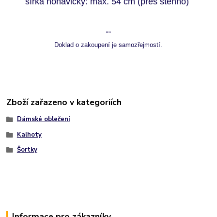
šířka nohavičky: max. 54 cm (přes stehno)
""
Doklad o zakoupení je samozřejmostí.
Zboží zařazeno v kategoriích
Dámské oblečení
Kalhoty
Šortky
Informace pro zákazníky