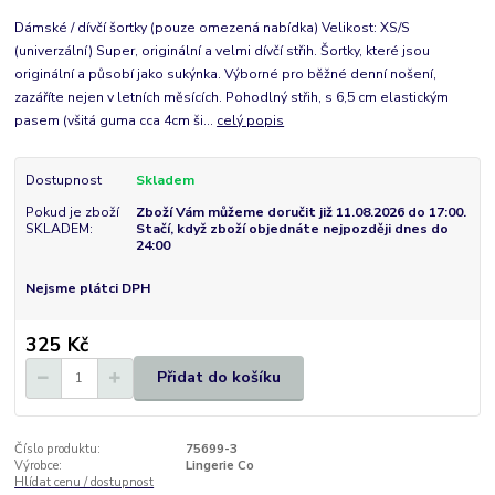
Dámské / dívčí šortky (pouze omezená nabídka) Velikost: XS/S
(univerzální) Super, originální a velmi dívčí střih. Šortky, které jsou
originální a působí jako sukýnka. Výborné pro běžné denní nošení,
zazáříte nejen v letních měsících. Pohodlný střih, s 6,5 cm elastickým
pasem (všitá guma cca 4cm ši...
celý popis
Dostupnost
Skladem
Pokud je zboží
Zboží Vám můžeme doručit již 11.08.2026 do 17:00.
SKLADEM:
Stačí, když zboží objednáte nejpozději dnes do
24:00
Nejsme plátci DPH
325 Kč
Přidat do košíku
Číslo produktu:
75699-3
Výrobce:
Lingerie Co
Hlídat cenu / dostupnost