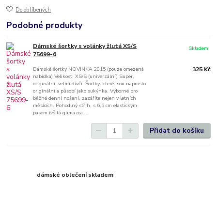
Do oblíbených
Podobné produkty
Dámské šortky s volánky žlutá XS/S
Skladem
75699-6
Dámské šortky NOVINKA 2015 (pouze omezená
325 Kč
nabídka) Velikost: XS/S (univerzální) Super,
originální, velmi dívčí. Šortky, které jsou naprosto
originální a působí jako sukýnka. Výborné pro
běžné denní nošení, zazáříte nejen v letních
měsících. Pohodlný střih, s 6,5 cm elastickým
pasem (všitá guma cca...
Přidat do košíku
dámské oblečení skladem