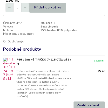
298 Kč
Přidat do košíku
Číslo produktu:
7031266-2
Výrobce:
Sexy Lingerie
Materiál:
15% bavlna 85% polyester
Hlídat cenu / dostupnost
Do oblíbených
Podobné produkty
F4H dámské TRIČKO 74118-7 žlutá S /
Skladem
M
Tričko s netopýřím rukávem Elegantní tričko s
75 Kč
krátkým rukávem.Mírné řasení kolem
výstřihu.Příjemný materiál - bavlna s elastanem.
Vhodné k legínám, kalhotám i sukni.
DOPORUČUJEME Materiálové složení: 95%
bavlna, 5% elastan Velikostpro objednání
Konfekční velikost hrudník délka boky
značenívý...
Zvolit variantu