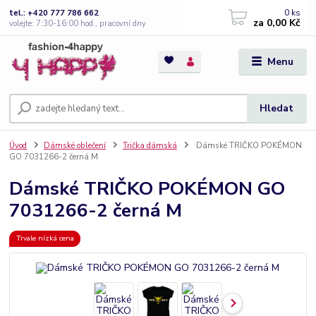
0
ks
tel.: +420 777 786 662
za
0,00 Kč
volejte: 7:30-16:00 hod., pracovní dny
Menu
Hledat
Úvod
Dámské oblečení
Trička dámská
Dámské TRIČKO POKÉMON
GO 7031266-2 černá M
Dámské TRIČKO POKÉMON GO
7031266-2 černá M
Trvale nízká cena