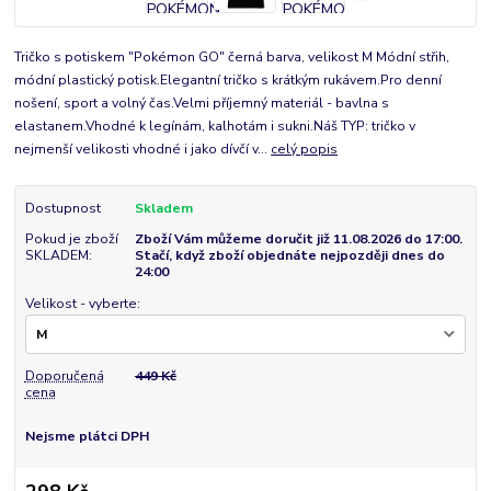
Tričko s potiskem "Pokémon GO" černá barva, velikost M Módní střih,
módní plastický potisk.Elegantní tričko s krátkým rukávem.Pro denní
nošení, sport a volný čas.Velmi příjemný materiál - bavlna s
elastanem.Vhodné k legínám, kalhotám i sukni.Náš TYP: tričko v
nejmenší velikosti vhodné i jako dívčí v...
celý popis
Dostupnost
Skladem
Pokud je zboží
Zboží Vám můžeme doručit již 11.08.2026 do 17:00.
SKLADEM:
Stačí, když zboží objednáte nejpozději dnes do
24:00
Velikost - vyberte:
Doporučená
449 Kč
cena
Nejsme plátci DPH