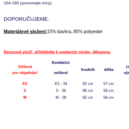
154-160 (porovnejte míry).
DOPORUČUJEME.
Materiálové složení:
15% bavlna, 85% polyester
Dovozové zboží, přihlédněte k uvedeným mírám, děkujeme.
Konfekční
Velikost
z
hrudník
délka
pro objednání
velikost
vý
XS
XS - 34
82 cm
57 cm
S
S - 36
86 cm
58 cm
M
M - 38
92 cm
59 cm