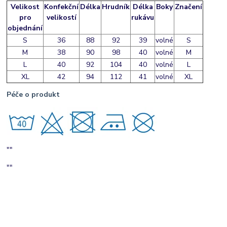
Velikost
Konfekční
Délka
Hrudník
Délka
Boky
Značení
pro
velikostí
rukávu
objednání
S
36
88
92
39
volné
S
M
38
90
98
40
volné
M
L
40
92
104
40
volné
L
XL
42
94
112
41
volné
XL
Péče o produkt
""
""