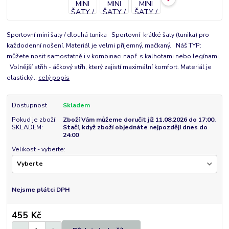
Sportovní mini šaty / dlouhá tunika Sportovní krátké šaty (tunika) pro
každodenní nošení. Materiál je velmi příjemný, mačkaný. Náš TYP:
můžete nosit samostatně i v kombinaci např. s kalhotami nebo legínami.
Volnější střih - áčkový střh, který zajistí maximální komfort. Materiál je
elastický...
celý popis
Dostupnost
Skladem
Pokud je zboží
Zboží Vám můžeme doručit již 11.08.2026 do 17:00.
SKLADEM:
Stačí, když zboží objednáte nejpozději dnes do
24:00
Velikost - vyberte:
Nejsme plátci DPH
455 Kč