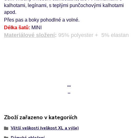
kalhotami, legínami, s teplými punčochovými kalhotami
apod.
Přes pas a boky pohodlné a volné.
Délka šatů:
MINI
Materiálové složení
:
95% polyester + 5% elastan
""
""
Zboží zařazeno v kategoriích
Větší velikosti (velikost XL a výše)
Dámské oblečení