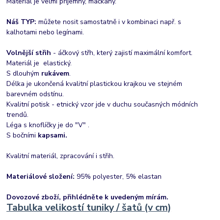
Materiál je velmi příjemný, mačkaný.
Náš TYP:
můžete nosit samostatně i v kombinaci např. s
kalhotami nebo legínami.
Volnější střih
- áčkový střh, který zajistí maximální komfort.
Materiál je elastický.
S dlouhým
rukávem
.
Délka je ukončená kvalitní plastickou krajkou ve stejném
barevném odstínu.
Kvalitní potisk - etnický vzor jde v duchu současných módních
trendů.
Léga s knoflíčky je do "V" .
S bočními
kapsami.
Kvalitní materiál, zpracování i střih.
Materiálové složení:
95% polyester, 5% elastan
Dovozové zboží, přihlédněte k uvedeným mírám.
Tabulka velikostí tuniky / šatů (v cm)