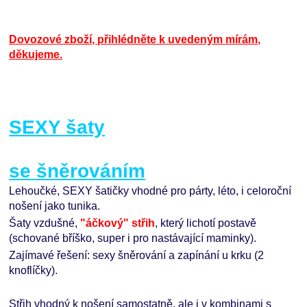
Dovozové zboží, přihlédněte k uvedeným mírám,
děkujeme.
SEXY šaty
se šněrováním
Lehoučké, SEXY šatičky vhodné pro párty, léto, i celoroční
nošení jako tunika.
Šaty vzdušné,
"áčkový" střih
, který lichotí postavě
(schované bříško, super i pro nastávající maminky).
Zajímavé řešení: sexy šněrování a zapínání u krku (2
knoflíčky).
Střih vhodný k nošení samostatně, ale i v kombinami s