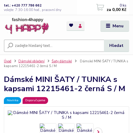
0
ks
tel.: +420 777 786 662
za
0,00 Kč
volejte: 7:30-16:00 hod., pracovní dny
Menu
Hledat
Úvod
Dámské oblečení
Šaty dámské
Dámské MINI ŠATY / TUNIKA s
kapsami 12215461-2 černá S / M
Dámské MINI ŠATY / TUNIKA s
kapsami 12215461-2 černá S / M
Novinka
Doporučujeme