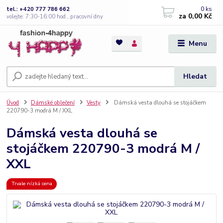
0
ks
tel.: +420 777 786 662
za
0,00 Kč
volejte: 7:30-16:00 hod., pracovní dny
Menu
Hledat
Úvod
Dámské oblečení
Vesty
Dámská vesta dlouhá se stojáčkem
220790-3 modrá M / XXL
Dámská vesta dlouhá se
stojáčkem 220790-3 modrá M /
XXL
Trvale nízká cena