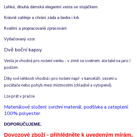
Lehká, dlouhá dámská elegantní vesta se stojáčkem.
Krásně zahřeje a chrání záda a bedra i krk.
Kvalitní a propracované zpracování.
Vytlačovaný vzor.
Dvě boční kapsy.
Vesta je vhodná pro nošení venku - v zimě se svetrem, ale také na jaro /
podzim.
Díky své lehkosti vhodná i pro nošení např. v kanceláři, sezení u
počátače nebo pohyb mezi místnostmi (chladné a vytopené).
Lze prát v pračce.
Materiálové složení: svrchní materiál, podšívka a zateplení:
100% polyester.
DOPORUČUJEME.
Dovozové zboží - přihlédněte k uvedeným mírám,