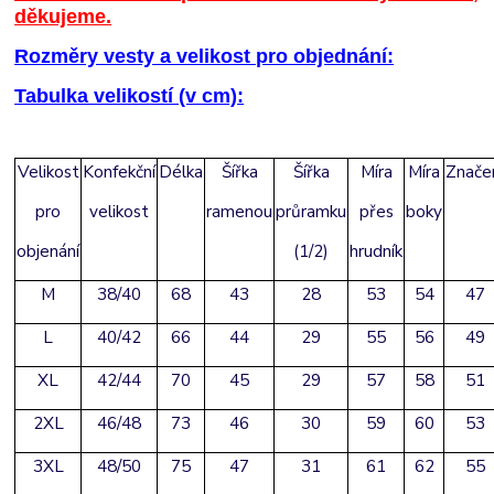
děkujeme.
Rozměry vesty a velikost pro objednání:
Tabulka velikostí (v cm):
Velikost
Konfekční
Délka
Šířka
Šířka
Míra
Míra
Znače
pro
velikost
ramenou
průramku
přes
boky
objenání
(1/2)
hrudník
M
38/40
68
43
28
53
54
47
L
40/42
66
44
29
55
56
49
XL
42/44
70
45
29
57
58
51
2XL
46/48
73
46
30
59
60
53
3XL
48/50
75
47
31
61
62
55