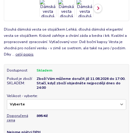
Dlouhá dámská vesta se stojáčkem Lehká, dlouhá dámská elegantní
vesta se stojáčkem. Krásně zahřeje a chrání záda a bedra i krk. Kvalitní a
propracované zpracování. Vytlačovaný vzor. Dvě boční kapsy. Vesta je
vhodná pro nošení venku - v zimě se svetrem, ale také na jaro / podzim.
Díky ...
celý popis
Dostupnost
Skladem
Pokud je zboží
Zboží Vám můžeme doručit již 11.08.2026 do 17:00.
SKLADEM:
Stačí, když zboží objednáte nejpozději dnes do
24:00
Velikost - vyberte:
Doporučená
395 Kč
cena
Nejsme plátci DPH