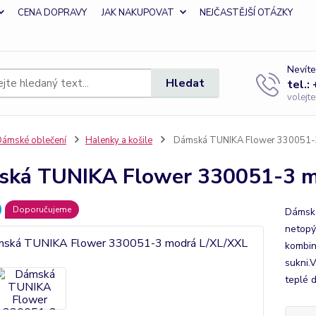
CENA DOPRAVY
JAK NAKUPOVAT
NEJČASTĚJŠÍ OTÁZKY
Nevíte
Hledat
tel.:
volejt
ámské oblečení
Halenky a košile
Dámská TUNIKA Flower 330051-
ká TUNIKA Flower 330051-3 m
Doporučujeme
Dámská
netopýř
kombin
sukni.V
teplé d