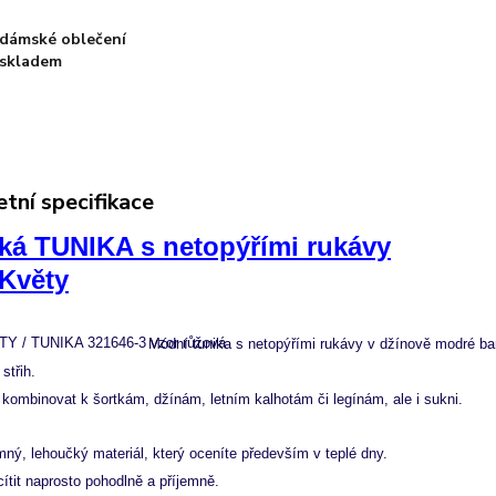
dámské oblečení
skladem
tní specifikace
á TUNIKA s netopýřími rukávy
 Květy
Módní tunika s netopýřími rukávy v džínově modré ba
 střih.
 kombinovat k šortkám, džínám, letním kalhotám či legínám, ale i sukni.
mný, lehoučký materiál, který oceníte především v teplé dny.
ítit naprosto pohodlně a příjemně.