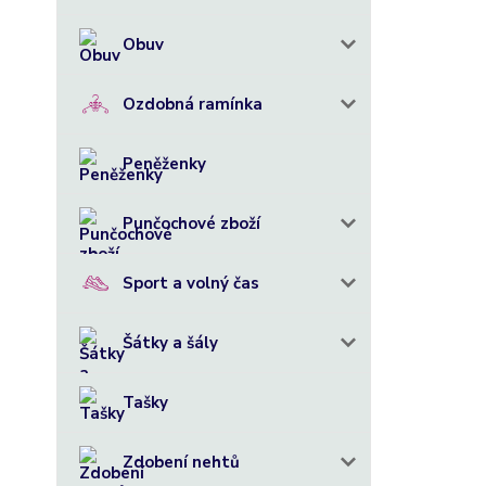
Obuv
Ozdobná ramínka
Peněženky
Punčochové zboží
Sport a volný čas
Šátky a šály
Tašky
Zdobení nehtů