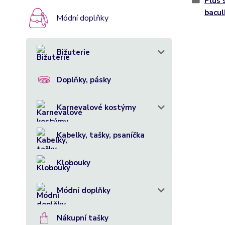
Plus 
bacul
Módní doplňky
Bižuterie
Doplňky, pásky
Karnevalové kostýmy
Kabelky, tašky, psaníčka
Klobouky
Módní doplňky
Nákupní tašky