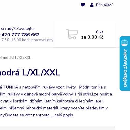
Přihlášení
 si rady? Zavolejte.
0
ks
 +420 777 786 662
za
0,00 Kč
e: 7:30-16:00 hod., pracovní dny
3 modrá L/XL/XXL
odrá L/XL/XXL
 TUNIKA s netopýřími rukávy vzor: Květy Módní tunika s
ími rukávy v džínově modré barvě.Volný, širší střih.Lze nosit a
ovat k šortkám, džínám, letním kalhotám či legínám, ale i
elmi příjemný, lehoučký materiál, který oceníte především v
ny.Budete se cítit naprosto ...
celý popis