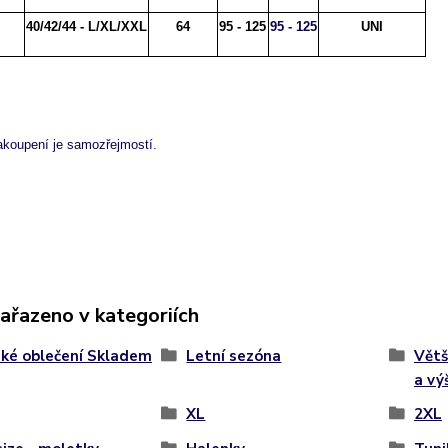
40/42/44 - L/XL/XXL
64
95 - 125
95 - 125
UNI
akoupení je samozřejmostí.
zařazeno v kategoriích
ké oblečení Skladem
Letní sezóna
Větš
a vý
XL
2XL