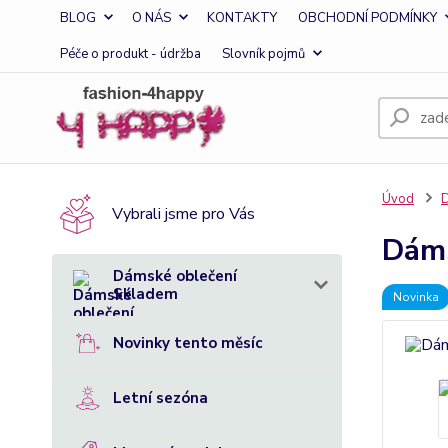
BLOG
O NÁS
KONTAKTY
OBCHODNÍ PODMÍNKY
Péče o produkt - údržba
Slovník pojmů
Úvod
D
Vybrali jsme pro Vás
Dáms
Dámské oblečení
Skladem
Novinka
Novinky tento měsíc
Letní sezóna