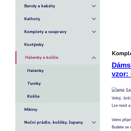
Bundy a kabáty
Kalhoty
Komplety a soupravy
Kostýmky
Komple
Halenky a košile
Dámsk
Halenky
vzor:
Tuniky
Košile
Volný, širší
Lze nosit a
Mikiny
Velmi příje
Noční prádlo, košilky, župany
Budete se c