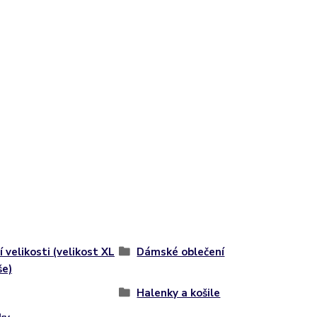
í velikosti (velikost XL
Dámské oblečení
še)
Halenky a košile