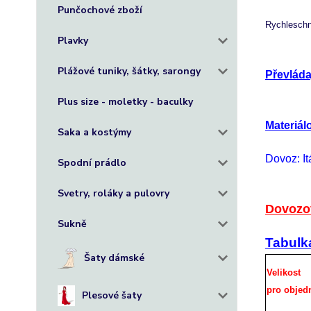
Punčochové zboží
Rychleschn
Plavky
Plážové tuniky, šátky, sarongy
Převláda
Plus size - moletky - baculky
Materiál
Saka a kostýmy
Dovoz: Itá
Spodní prádlo
Svetry, roláky a pulovry
Dovozov
Sukně
Tabulka
Šaty dámské
Velikost
pro objed
Plesové šaty