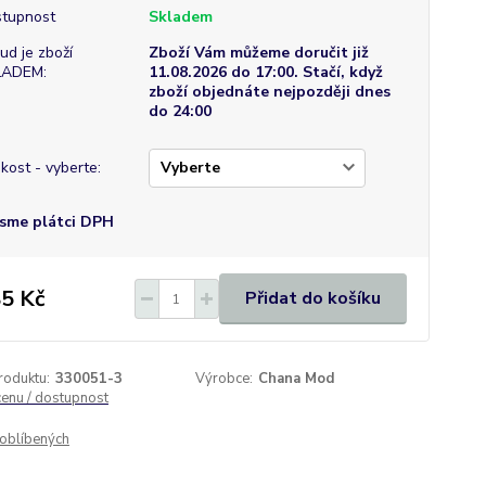
tupnost
Skladem
ud je zboží
Zboží Vám můžeme doručit již
LADEM:
11.08.2026 do 17:00. Stačí, když
zboží objednáte nejpozději dnes
do 24:00
ikost - vyberte:
sme plátci DPH
5 Kč
Přidat do košíku
roduktu:
330051-3
Výrobce:
Chana Mod
cenu / dostupnost
oblíbených