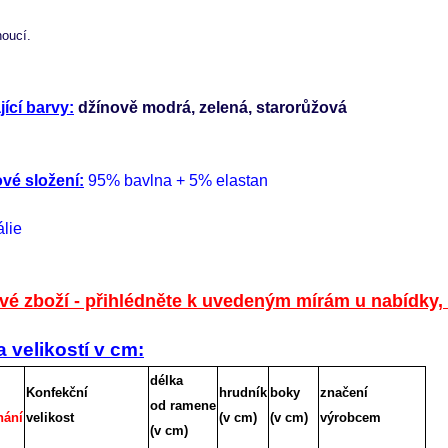
oucí.
jící barvy:
 džínově modrá, zelená, starorůžová
ové složení:
 95% bavlna + 5% elastan
lie 
é zboží - přihlédněte k uvedeným mírám u nabídky,
 velikostí v cm:
délka
Konfekční
hrudník
boky
značení
od ramene
nání
velikost
(v cm)
(v cm)
výrobcem
(v cm)