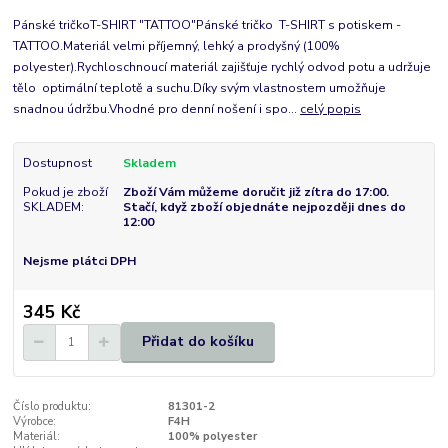
Pánské tričkoT-SHIRT "TATTOO"Pánské tričko T-SHIRT s potiskem -
TATTOO.Materiál velmi příjemný, lehký a prodyšný (100%
polyester).Rychloschnoucí materiál zajišťuje rychlý odvod potu a udržuje
tělo optimální teplotě a suchu.Díky svým vlastnostem umožňuje
snadnou údržbu.Vhodné pro denní nošení i spo...
celý popis
Dostupnost
Skladem
Pokud je zboží
Zboží Vám můžeme doručit již zítra do 17:00.
SKLADEM:
Stačí, když zboží objednáte nejpozději dnes do
12:00
Nejsme plátci DPH
345 Kč
Přidat do košíku
Číslo produktu:
81301-2
Výrobce:
F4H
Materiál:
100% polyester