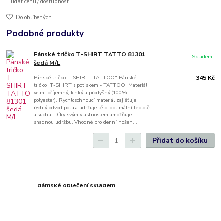
Hlídat cenu / dostupnost
Do oblíbených
Podobné produkty
Pánské tričko T-SHIRT TATTO 81301
Skladem
šedá M/L
Pánské tričko T-SHIRT "TATTOO" Pánské
345 Kč
tričko T-SHIRT s potiskem - TATTOO. Materiál
velmi příjemný, lehký a prodyšný (100%
polyester). Rychloschnoucí materiál zajišťuje
rychlý odvod potu a udržuje tělo optimální teplotě
a suchu. Díky svým vlastnostem umožňuje
snadnou údržbu. Vhodné pro denní nošen...
Přidat do košíku
dámské oblečení skladem