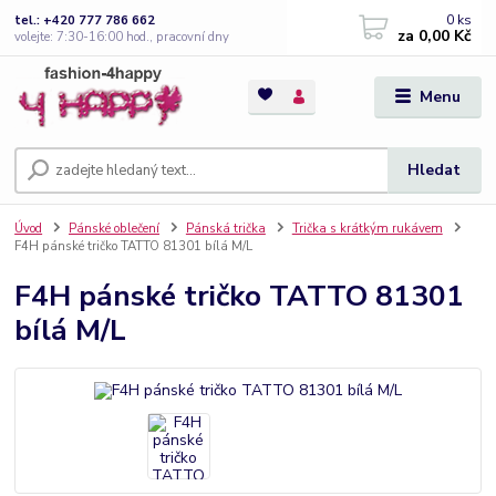
0
ks
tel.: +420 777 786 662
za
0,00 Kč
volejte: 7:30-16:00 hod., pracovní dny
Menu
Hledat
Úvod
Pánské oblečení
Pánská trička
Trička s krátkým rukávem
F4H pánské tričko TATTO 81301 bílá M/L
F4H pánské tričko TATTO 81301
bílá M/L