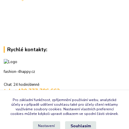
Rychlé kontakty:
fashion-4happy.cz
Chat: 24 hodin/denně
tel.: +420 777 786 662
volejte: 7:30-16:00 hod., pracovní dny
Pro základní funkčnost, zpříjemnění používání webu, analytické
účely a v případě udělení souhlasu také pro účely cílení reklamy
info@fashion-4happy.cz
využíváme soubory cookies. Nastavení vlastních preferencí
cookies můžete kdykoli upravit odkazem ve spodní části stránek.
Souhlasím
Nastavení