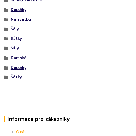
Vánoční kolekce
Doplňky
Na svatbu
Šály
Šátky
Šály
Dámské
Doplňky
Šátky
Informace pro zákazníky
O nás