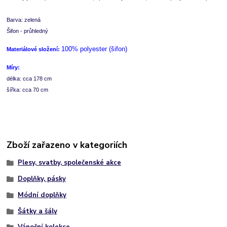
Barva: zelená
Šifon - průhledný
100% polyester (šifon)
M
ateriálové složení:
Míry:
délka: cca 178 cm 
šířka: cca 70 cm
Zboží zařazeno v kategoriích
Plesy, svatby, společenské akce
Doplňky, pásky
Módní doplňky
Šátky a šály