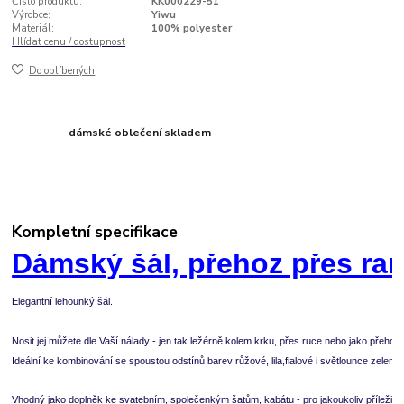
Číslo produktu:
KK000229-51
Výrobce:
Yiwu
Materiál:
100% polyester
Hlídat cenu / dostupnost
Do oblíbených
dámské oblečení skladem
Kompletní specifikace
Dámský šál, přehoz přes ra
Elegantní lehounký šál.
Nosit jej můžete dle Vaší nálady - jen tak ležérně kolem krku, přes ruce nebo jako přeho
Ideální ke kombinování se spoustou odstínů barev růžové, lila,fialové i světlounce zelené.
Vhodný jako doplněk ke svatebním, společenkým šatům, kabátu - pro jakoukoliv příležitos