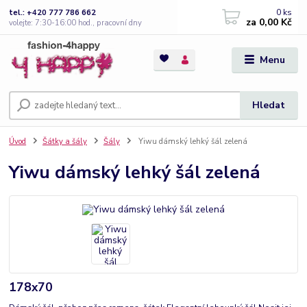
0
ks
tel.: +420 777 786 662
za
0,00 Kč
volejte: 7:30-16:00 hod., pracovní dny
Menu
Hledat
Úvod
Šátky a šály
Šály
Yiwu dámský lehký šál zelená
Yiwu dámský lehký šál zelená
178x70