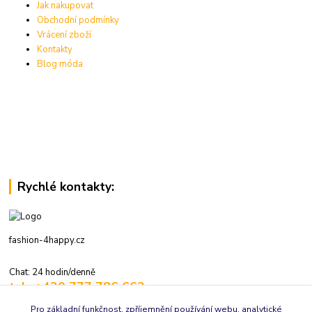
Jak nakupovat
Obchodní podmínky
Vrácení zboží
Kontakty
Blog móda
Rychlé kontakty:
fashion-4happy.cz
Chat: 24 hodin/denně
tel.: +420 777 786 662
volejte: 7:30-16:00 hod., pracovní dny
Pro základní funkčnost, zpříjemnění používání webu, analytické