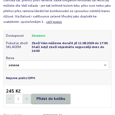
Dámský šál, přehoz přes ramena, šátek Elegantní lehounký šál.Nosit jej
můžete dle Vaší nálady - jen tak ležérně kolem krku, přes ruce nebo jako
přehoz přes ramena.Ideální ke kombinování se spoustou odstínů barev
růžové, lila,fialové i světlounce zelené.Vhodný jako doplněk ke
svatebním, společenkým š...
celý popis
Dostupnost
Skladem
Pokud je zboží
Zboží Vám můžeme doručit již 11.08.2026 do 17:00.
SKLADEM:
Stačí, když zboží objednáte nejpozději dnes do
24:00
Barva
Nejsme plátci DPH
245 Kč
Přidat do košíku