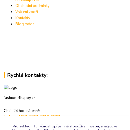
Obchodní podmínky
Vrácení zboží
Kontakty
Blog móda
Rychlé kontakty:
fashion-4happy.cz
Chat: 24 hodin/denně
tel.: +420 777 786 662
volejte: 7:30-16:00 hod., pracovní dny
Pro základní funkčnost, zpříjemnění používání webu, analytické