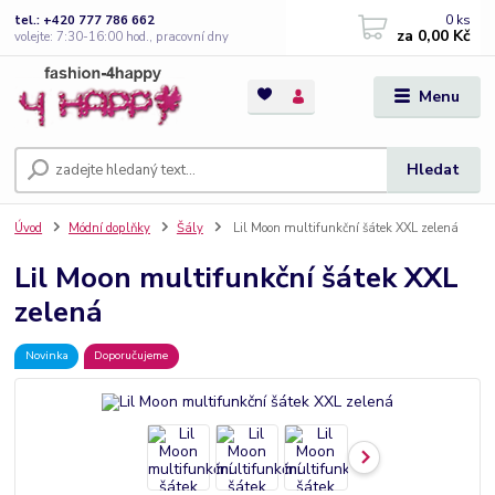
0
ks
tel.: +420 777 786 662
za
0,00 Kč
volejte: 7:30-16:00 hod., pracovní dny
Menu
Hledat
Úvod
Módní doplňky
Šály
Lil Moon multifunkční šátek XXL zelená
Lil Moon multifunkční šátek XXL
zelená
Novinka
Doporučujeme