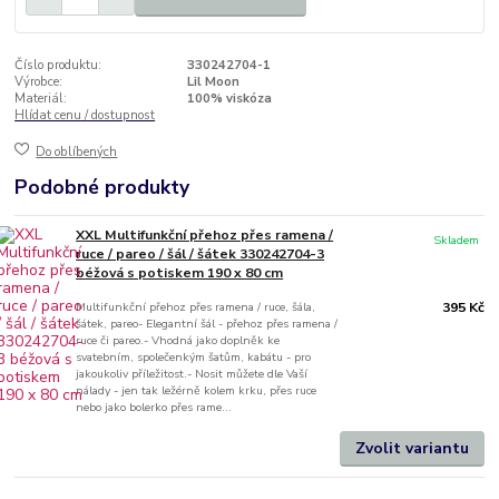
Číslo produktu:
330242704-1
Výrobce:
Lil Moon
Materiál:
100% viskóza
Hlídat cenu / dostupnost
Do oblíbených
Podobné produkty
XXL Multifunkční přehoz přes ramena /
Skladem
ruce / pareo / šál / šátek 330242704-3
béžová s potiskem 190 x 80 cm
Multifunkční přehoz přes ramena / ruce, šála,
395 Kč
šátek, pareo- Elegantní šál - přehoz přes ramena /
ruce či pareo.- Vhodná jako doplněk ke
svatebním, společenkým šatům, kabátu - pro
jakoukoliv příležitost.- Nosit můžete dle Vaší
nálady - jen tak ležérně kolem krku, přes ruce
nebo jako bolerko přes rame...
Zvolit variantu