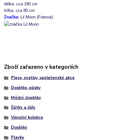
délka: cca 190 cm
šířka: cca 80 cm
Značka:
 Lil Moon (Francie)
Zboží zařazeno v kategoriích
Plesy, svatby, společenské akce
Doplňky, pásky
Módní doplňky
Šátky a šály
Vánoční kolekce
Doplňky
Plavky