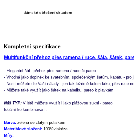
dámské oblečení skladem
Kompletní specifikace
Multifunkční přehoz přes ramena / ruce,
 šála, šátek, pare
- Elegantní šál - přehoz přes ramena / ruce či pareo.
- Vhodná jako doplněk ke svatebním, společenkým šatům, kabátu - pro jakou
- Nosit můžete dle Vaší nálady - jen tak ležérně kolem krku, přes ruce neb
- Můžete také využít jako šátek na kabelku, pareo k plavkám
Náš TYP:
 V létě můžete využít i jako plážovou sukni - pareo.
Ideální ke kombinování.
Barva: 
zelená se zlatým potiskem
Materiálové složení: 
100%viskóza
Míry: