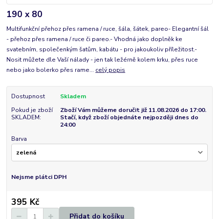
190 x 80
Multifunkční přehoz přes ramena / ruce, šála, šátek, pareo- Elegantní šál
- přehoz přes ramena / ruce či pareo.- Vhodná jako doplněk ke
svatebním, společenkým šatům, kabátu - pro jakoukoliv příležitost.-
Nosit můžete dle Vaší nálady - jen tak ležérně kolem krku, přes ruce
nebo jako bolerko přes rame...
celý popis
Dostupnost
Skladem
Pokud je zboží
Zboží Vám můžeme doručit již 11.08.2026 do 17:00.
SKLADEM:
Stačí, když zboží objednáte nejpozději dnes do
24:00
Barva
Nejsme plátci DPH
395 Kč
Přidat do košíku