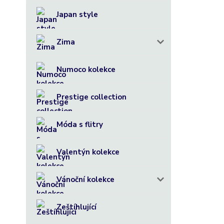
Japan style
Zima
Numoco kolekce
Prestige collection
Móda s flitry
Valentýn kolekce
Vánoční kolekce
Zeštíhlující