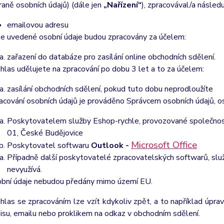
raně osobních údajů) (dále jen
„Nařízení“
), zpracovával/a následuj
emailovou adresu
e uvedené osobní údaje budou zpracovány za účelem:
zařazení do databáze pro zasílání online obchodních sdělení.
hlas udělujete na zpracování po dobu
3 let
a to za účelem:
zasílání obchodních sdělení, pokud tuto dobu neprodloužíte
acování osobních údajů je prováděno Správcem osobních údajů, os
Poskytovatelem služby Eshop-rychle, provozované společnost
01, České Budějovice
Microsoft Office
Poskytovatel softwaru
Outlook -
Případně další poskytovatelé zpracovatelských softwarů, služ
nevyužívá.
bní údaje nebudou předány mimo území EU.
hlas se zpracováním lze vzít kdykoliv zpět, a to
například úpra
isu, emailu nebo proklikem na odkaz v obchodním sdělení.