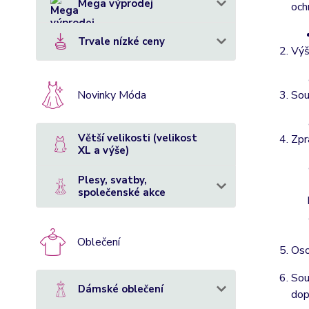
Mega výprodej
och
Trvale nízké ceny
Výš
Novinky Móda
Sou
Větší velikosti (velikost
Zpr
XL a výše)
Plesy, svatby,
společenské akce
Oblečení
Oso
Sou
Dámské oblečení
dop