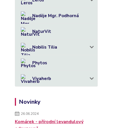
Leros
Naděje Mgr. Podhorná
NaturVit
Nobilis Tilia
Phytos
Vivaherb
Novinky
26.06.2024
Komárek - přírodní levandulový