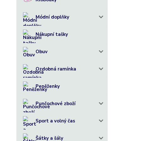
Módní doplňky
Nákupní tašky
Obuv
Ozdobná ramínka
Peněženky
Punčochové zboží
Sport a volný čas
Šátky a šály