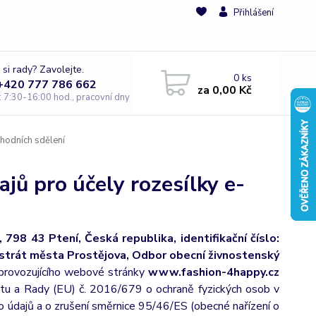
Přihlášení
 si rady? Zavolejte.
0
ks
 +420 777 786 662
za
0,00 Kč
e: 7:30-16:00 hod., pracovní dny
hodních sdělení
jů pro účely rozesílky e-
 798 43 Ptení, Česká republika, identifikační číslo:
strát města Prostějova, Odbor obecní živnostenský
provozujícího webové stránky
www.fashion-4happy.cz
ntu a Rady (EU) č. 2016/679 o ochraně fyzických osob v
o údajů a o zrušení směrnice 95/46/ES (obecné nařízení o