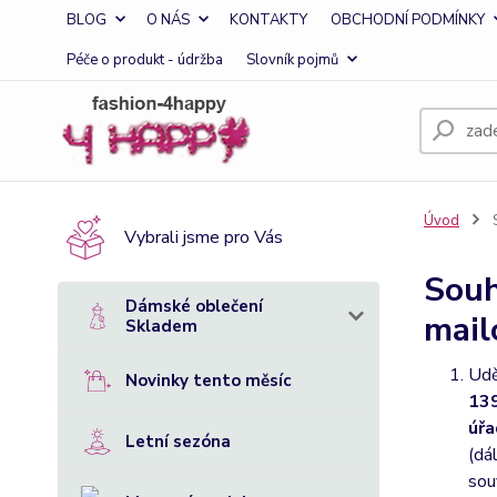
BLOG
O NÁS
KONTAKTY
OBCHODNÍ PODMÍNKY
Péče o produkt - údržba
Slovník pojmů
Úvod
S
Vybrali jsme pro Vás
Souh
Dámské oblečení
mail
Skladem
Udě
Novinky tento měsíc
139
úřa
Letní sezóna
(dá
sou