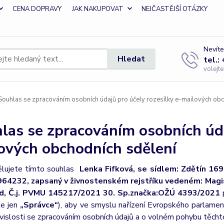
CENA DOPRAVY
JAK NAKUPOVAT
NEJČASTĚJŠÍ OTÁZKY
Nevíte
Hledat
tel.:
volejt
ouhlas se zpracováním osobních údajů pro účely rozesílky e-mailových obc
las se zpracováním osobních úda
ových obchodních sdělení
lujete tímto souhlas
Lenka Fifková, se sídlem: Zdětín 169,
64232, zapsaný v živnostenském rejstříku vedeném: Magi
d, Č.j. PVMU 145217/2021 30. Sp.značka:OŽÚ 4393/2021
le jen
„Správce“
), aby ve smyslu nařízení Evropského parlame
vislosti se zpracováním osobních údajů a o volném pohybu těcht