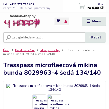
0
ks
tel.: +420 777 786 662
za
0,00 Kč
volejte: 7:30-16:00 hod., pracovní dny
Menu
Hledat
Úvod
Dětské oblečení
Mikiny a svetry
Tresspass microfleecová
mikina bunda 8029963-4 šedá 134/140
Tresspass microfleecová mikina
bunda 8029963-4 šedá 134/140