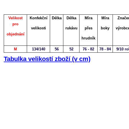
Velikost
Konfekční
Délka
Délka
Míra
Míra
Znače
pro
velikosti
rukávu
přes
boky
výrobc
objednání
hrudník
M
134/140
56
52
76 - 82
78 - 84
9/10 ro
Tabulka velikostí zboží (v cm)