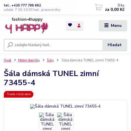
0
ks
tel.: +420 777 786 662
za
0,00 Kč
volejte: 7:30-16:00 hod., pracovní dny
Menu
Hledat
Úvod
Módní doplňky
Šály
Šála dámská TUNEL zimní 73455-4
Šála dámská TUNEL zimní
73455-4
Trvale nízká cena