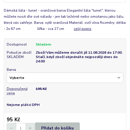
Dámská šála - tunel - oranžová barva Elegantní šála "tunel", kterou
můžete nosit dle své nálady - jen tak ležérně nebo omotanou jako šálu,
která vás zahřeje. Barva: sytě oranžová Materiál: ovčí vlna Rozměry: délka
- 2x 67 cm šířka - cca 27 cm
celý popis
Dostupnost
Skladem
Pokud je zboží
Zboží Vám můžeme doručit již 11.08.2026 do 17:00.
SKLADEM:
Stačí, když zboží objednáte nejpozději dnes do
24:00
Barva
Doporučená
195 Kč
cena
Nejsme plátci DPH
95 Kč
Přidat do košíku