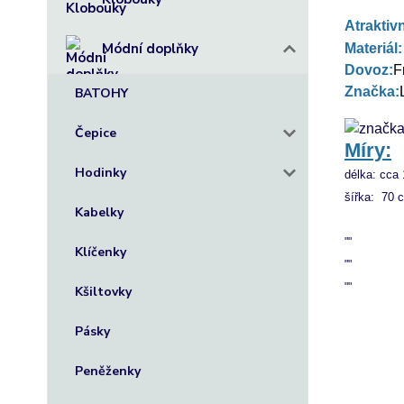
Atraktiv
Módní doplňky
Materiál
Dovoz:
F
Značka:
BATOHY
Čepice
Míry:
Hodinky
délka: cca
šířka:  70 
Kabelky
""
Klíčenky
""
""
Kšiltovky
Pásky
Peněženky