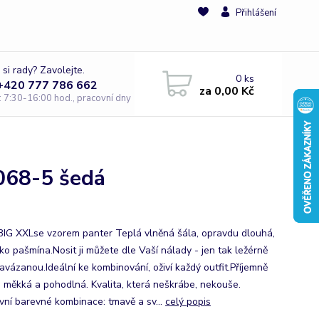
Přihlášení
 si rady? Zavolejte.
0
ks
 +420 777 786 662
za
0,00 Kč
e: 7:30-16:00 hod., pracovní dny
068-5 šedá
IG XXLse vzorem panter Teplá vlněná šála, opravdu dlouhá,
ko pašmína.Nosit ji můžete dle Vaší nálady - jen tak ležérně
avázanou.Ideální ke kombinování, oživí každý outfit.Příjemně
á, měkká a pohodlná. Kvalita, která neškrábe, nekouše.
ivní barevné kombinace: tmavě a sv...
celý popis