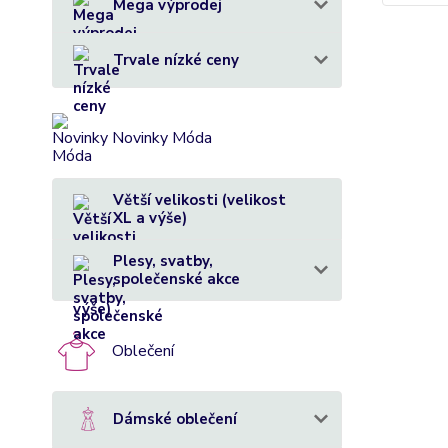
Mega výprodej
Trvale nízké ceny
Novinky Móda
Větší velikosti (velikost
XL a výše)
Plesy, svatby,
společenské akce
Oblečení
Dámské oblečení