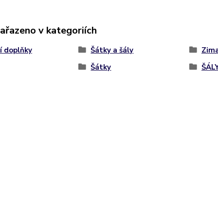
zařazeno v kategoriích
í doplňky
Šátky a šály
Zim
Šátky
ŠÁL