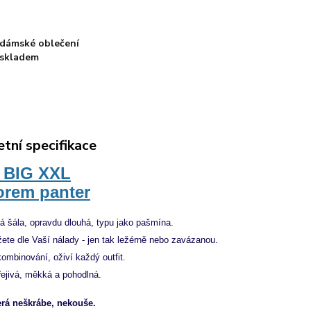
dámské oblečení
skladem
tní specifikace
 BIG XXL
orem panter
á šála, opravdu dlouhá, typu jako pašmína.
žete dle Vaší nálady - jen tak ležérně nebo zavázanou.
kombinování, oživí každý outfit.
řejivá, měkká a pohodlná.
terá neškrábe, nekouše.