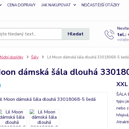
CENA DOPRAVY
JAK NAKUPOVAT
NEJČASTĚJŠÍ OTÁZKY
Nevíte
Hledat
tel.:
volejt
ódní doplňky
Šály
Lil Moon dámská šála dlouhá 33018068-5 šedá
Moon dámská šála dlouhá 33018
XXL
ŠÁLA B
typu ja
nebo z
hřejiv
Atrakt