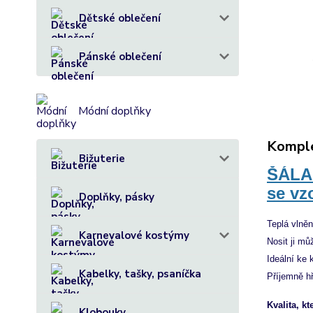
Dětské oblečení
Pánské oblečení
Módní doplňky
Komple
Bižuterie
ŠÁLA
se vz
Doplňky, pásky
Teplá vlněn
Karnevalové kostýmy
Nosit ji mů
Ideální ke 
Kabelky, tašky, psaníčka
Příjemně h
Kvalita, k
Klobouky