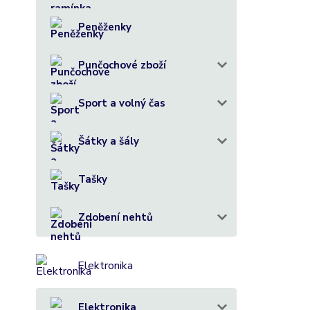
Peněženky
Punčochové zboží
Sport a volný čas
Šátky a šály
Tašky
Zdobení nehtů
Elektronika
Elektronika