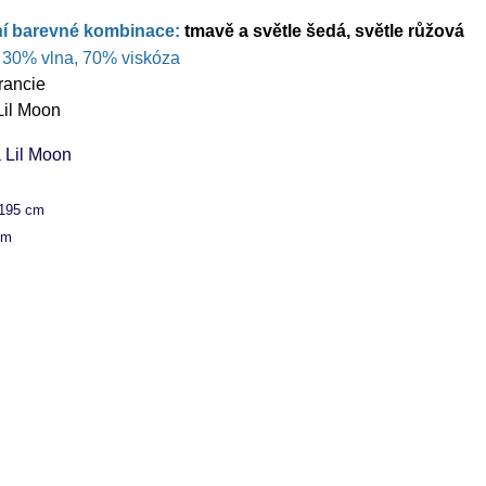
ní barevné kombinace:
tmavě a světle šedá, světle růžová
:
30% vlna, 70% viskóza
rancie
Lil Moon
 195 cm
cm