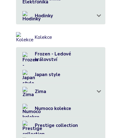
Hodinky
Kolekce
Frozen - Ledové
království
Japan style
Zima
Numoco kolekce
Prestige collection