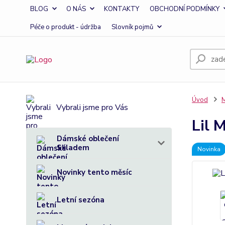
BLOG
O NÁS
KONTAKTY
OBCHODNÍ PODMÍNKY
Péče o produkt - údržba
Slovník pojmů
Úvod
M
Vybrali jsme pro Vás
Lil 
Dámské oblečení
Skladem
Novinka
Novinky tento měsíc
Letní sezóna