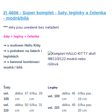
2) 4806 - Super komplet - šaty, legínky a čelenka
- modrá/bílá
*** míry jsou uvedené bez natažení
šaty + legíny + čelenka
⇒ s motivem Hello Kitty
⇒
s potiskem
na šatech i
legínkách
⇒ v barevné kombinaci
modrá / bílá
Legíny
Šaty
vel.
délka: 47
šířka: 29
délka: 46
šířka pas :
vel. 100
100
cm
cm
cm
19 cm
vel.
délka: 50
šířka: 31
délka: 49
šířka pas:
vel. 110
110
cm
cm
cm
20 cm