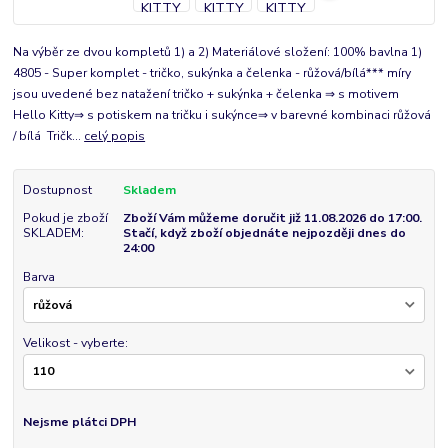
Na výběr ze dvou kompletů 1) a 2) Materiálové složení: 100% bavlna 1)
4805 - Super komplet - tričko, sukýnka a čelenka - růžová/bílá*** míry
jsou uvedené bez natažení tričko + sukýnka + čelenka ⇒ s motivem
Hello Kitty⇒ s potiskem na tričku i sukýnce⇒ v barevné kombinaci růžová
/ bílá Tričk...
celý popis
Dostupnost
Skladem
Pokud je zboží
Zboží Vám můžeme doručit již 11.08.2026 do 17:00.
SKLADEM:
Stačí, když zboží objednáte nejpozději dnes do
24:00
Barva
Velikost - vyberte:
Nejsme plátci DPH