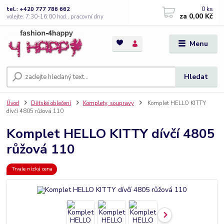
0
ks
tel.: +420 777 786 662
za
0,00 Kč
volejte: 7:30-16:00 hod., pracovní dny
Menu
Hledat
Úvod
Dětské oblečení
Komplety, soupravy
Komplet HELLO KITTY
dívčí 4805 růžová 110
Komplet HELLO KITTY dívčí 4805
růžová 110
Trvale nízká cena