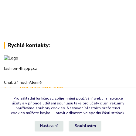
Rychlé kontakty:
fashion-4happy.cz
Chat: 24 hodin/denně
tel.: +420 777 786 662
volejte: 7:30-16:00 hod., pracovní dny
Pro základní funkčnost, zpříjemnění používání webu, analytické
účely a v případě udělení souhlasu také pro účely cílení reklamy
info@fashion-4happy.cz
využíváme soubory cookies. Nastavení vlastních preferencí
cookies můžete kdykoli upravit odkazem ve spodní části stránek.
Souhlasím
Nastavení