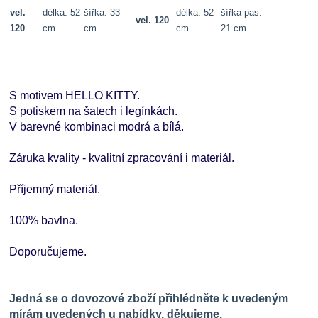
vel.
délka: 52
šířka: 33
délka: 52
šířka pas:
vel. 120
120
cm
cm
cm
21 cm
S motivem HELLO KITTY.
S potiskem na šatech i legínkách.
V barevné kombinaci modrá a bílá.
Záruka kvality - kvalitní zpracování i materiál.
Příjemný materiál.
100% bavlna.
Doporučujeme.
Jedná se o dovozové zboží přihlédněte k uvedeným
mírám uvedených u nabídky, děkujeme.