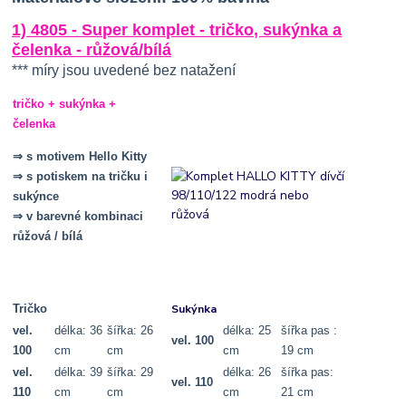
1) 4805 - Super komplet - tričko, sukýnka a
čelenka - růžová/bílá
*** míry jsou uvedené bez natažení
tričko + sukýnka +
čelenka
⇒ s motivem Hello Kitty
⇒
s potiskem na tričku i
sukýnce
⇒ v barevné kombinaci
růžová / bílá
Sukýnka
Tričko
vel.
délka: 36
šířka: 26
délka: 25
šířka pas :
vel. 100
100
cm
cm
cm
19 cm
vel.
délka: 39
šířka: 29
délka: 26
šířka pas:
vel. 110
110
cm
cm
cm
21 cm