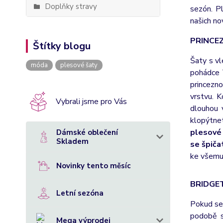
Doplňky stravy
sezón. P
našich no
PRINCE
Štítky blogu
Šaty s vl
móda
plesové šaty
pohádce T
princezn
vrstvu. 
Vybrali jsme pro Vás
dlouhou 
klopýtne
plesové 
Dámské oblečení
Skladem
se špiča
ke všemu
Novinky tento měsíc
BRIDGE
Letní sezóna
Pokud se 
podobě s
Mega výprodej