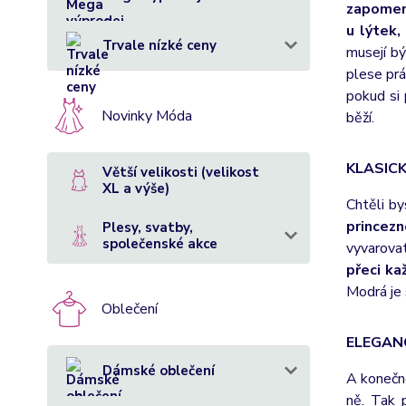
zapomeno
u lýtek,
Trvale nízké ceny
musejí bý
plese prá
pokud si 
Novinky Móda
běží.
KLASIC
Větší velikosti (velikost
XL a výše)
Chtěli b
princezn
Plesy, svatby,
společenské akce
vyvarovat
přeci ka
Modrá je 
Oblečení
ELEGAN
Dámské oblečení
A konečně
ně. Tak 