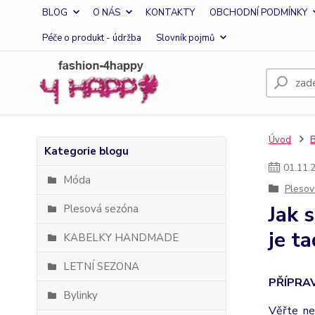
BLOG
O NÁS
KONTAKTY
OBCHODNÍ PODMÍNKY
Péče o produkt - údržba
Slovník pojmů
Úvod
Kategorie blogu
01
.
11
.
Móda
Plesov
Jak 
Plesová sezóna
je ta
KABELKY HANDMADE
LETNÍ SEZONA
PŘÍPRAV
Bylinky
Věřte ne