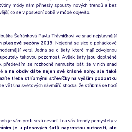
 týdny módy nám přinesly spousty nových trendů a bez
ější, co se v poslední době v módě objevilo.
 Libuška Šafránková Pavlu Trávníčkovi ve snad nejslavnější
m plesové sezóny 2019.
Nejedná se sice o pohádkové
odernější verzi. Jedná se o šaty, které mají zdvojenou
neupoutaly takovou pozornost. Avšak šaty jsou doplněné
, především se rozhodně nemusíte bát, že v nich snad
ně a
na obdiv dáte nejen své krásné nohy, ale také
azíte třeba
stříbrnými střevíčky na vyšším podpatku
 se většina světových návrhářů shodla, že stříbrná se hodí
oh je vám proti srsti nevadí. I na vás trendy pomyslely v
váním je u plesových šatů naprostou nutností, ale