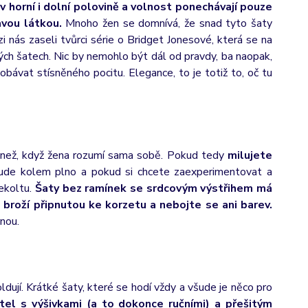
v horní i dolní polovině a volnost ponechávají pouze
avou látkou.
Mnoho žen se domnívá, že snad tyto šaty
nás zaseli tvůrci série o Bridget Jonesové, která se na
ch šatech. Nic by nemohlo být dál od pravdy, ba naopak,
 obávat stísněného pocitu. Elegance, to je totiž to, oč tu
ší než, když žena rozumí sama sobě. Pokud tedy
milujete
šude kolem plno a pokud si chcete zaexperimentovat a
dekoltu.
Šaty bez ramínek se srdcovým výstřihem má
 broží připnutou ke korzetu a nebojte se ani barev.
rnou.
dují. Krátké šaty, které se hodí vždy a všude je něco pro
el s výšivkami (a to dokonce ručními) a přešitým