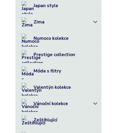
Japan style
Zima
Numoco kolekce
Prestige collection
Móda s flitry
Valentýn kolekce
Vánoční kolekce
Zeštíhlující