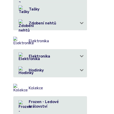
Tašky
Zdobení nehtů
Elektronika
Elektronika
Hodinky
Kolekce
Frozen - Ledové
království