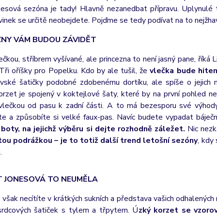
lesová sezóna je tady! Hlavně nezanedbat přípravu. Uplynulé
vinek se určitě neobejdete. Pojďme se tedy podívat na to nejžhav
ZNY VÁM BUDOU ZÁVIDĚT
ečkou, stříbrem vyšívané, ale princezna to není jasný pane, říká
ři oříšky pro Popelku. Kdo by ale tušil, že
vlečka bude hite
ovské šatičky podobné zdobenému dortíku, ale spíše o jejich m
Korzet je spojený v koktejlové šaty, které by na první pohled 
vlečkou od pasu k zadní části. A to má bezesporu své výhody
te a způsobíte si velké faux-pas. Navíc budete vypadat báječ
boty, na jejichž výběru si dejte rozhodně záležet.
Nic nezk
tou podrážkou – je to totiž další trend letošní sezóny
, kdy
.
T JONESOVÁ TO NEUMĚLA
však necítíte v krátkých sukních a představa vašich odhalených n
rdcových šatiček s tylem a třpytem. Ú
zký korzet se vzoro