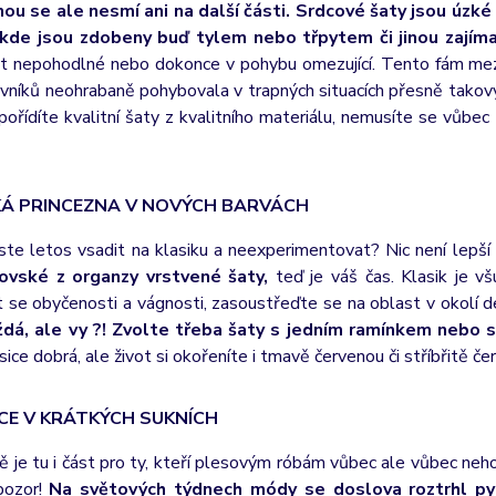
u se ale nesmí ani na další části. Srdcové šaty jsou úzké 
 kde jsou zdobeny buď tylem nebo třpytem či jinou zajím
t nepohodlné nebo dokonce v pohybu omezující. Tento fám mezi 
vníků neohrabaně pohybovala v trapných situacích přesně takový
pořídíte kvalitní šaty z kvalitního materiálu, nemusíte se vůbec
KÁ PRINCEZNA V NOVÝCH BARVÁCH
yste letos vsadit na klasiku a neexperimentovat? Nic není lep
ovské z organzy vrstvené šaty,
teď je váš čas. Klasik je v
 se obyčenosti a vágnosti, zasoustřeďte se na oblast v okolí 
ždá, ale vy ?! Zvolte třeba šaty s jedním ramínkem nebo s
sice dobrá, ale život si okořeníte i tmavě červenou či stříbřitě če
CE V KRÁTKÝCH SUKNÍCH
 je tu i část pro ty, kteří plesovým róbám vůbec ale vůbec nehol
pozor!
Na světových týdnech módy se doslova roztrhl pyt