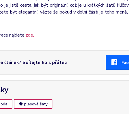
 je jistě cesta, jak být originální, což je u krátkých šatů klíčo
ete být elegantní, vězte že pokud v dolní částí je toho méně, j
irace najdete
zde.
se článek? Sdílejte ho s přáteli
Fac
tky
óda
plesové šaty