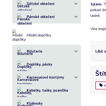
Dětské oblečení
tylem.
To
pokud chc
lacině.
Pánské oblečení
Více insp
Módní doplňky
Líbil 
Bižuterie
Doplňky, pásky
Ští
Karnevalové kostýmy
m
Kabelky, tašky, psaníčka
Klobouky