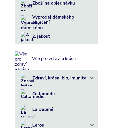
Zboží na objednávku
Výprodej dámského
oblečení
2. jakost
Vše pro zdraví a krásu
Zdraví, krása, bio, imunita
Collamedic
La Daumé
Leros