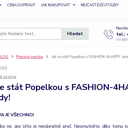
CENA DOPRAVY
JAK NAKUPOVAT
NEJČASTĚJŠÍ OTÁZKY
Nevíte
Hledat
tel.:
volejt
BLOG
Plesová sezóna
Jak se stát Popelkou s FASHION-4HAPPY, aneb
2023
á sezóna
se stát Popelkou s FASHION-4H
dy!
A JE VŠECHNO!
bo ne, ale léto je nenávratně pryč. Nesmutněte, díky tomu ná