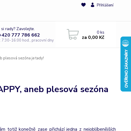
Přihlášení
 si rady? Zavolejte.
0
ks
 +420 777 786 662
za
0,00 Kč
e: 7:30-16:00 hod., pracovní dny
 plesová sezóna je tady!
APPY, aneb plesová sezóna
m totiž konečně zase přichází jedna z nejoblíbenějších