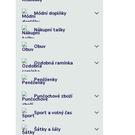
Módní doplňky
Nákupní tašky
Obuv
Ozdobná ramínka
Peněženky
Punčochové zboží
Sport a volný čas
Šátky a šály