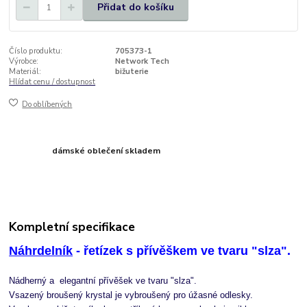
Přidat do košíku
Číslo produktu:
705373-1
Výrobce:
Network Tech
Materiál:
bižuterie
Hlídat cenu / dostupnost
Do oblíbených
dámské oblečení skladem
Kompletní specifikace
Náhrdelník
- řetízek s přívěškem ve tvaru "slza".
Nádherný a elegantní přívěšek ve tvaru "slza".
Vsazený broušený krystal je vybroušený pro úžasné odlesky.