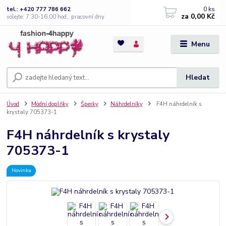
0
ks
tel.: +420 777 786 662
za
0,00 Kč
volejte: 7:30-16:00 hod., pracovní dny
Menu
Hledat
Úvod
Módní doplňky
Šperky
Náhrdelníky
F4H náhrdelník s
krystaly 705373-1
F4H náhrdelník s krystaly
705373-1
Novinka