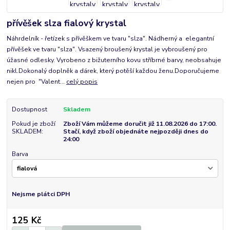
přívěšek slza fialový krystal
Náhrdelník - řetízek s přívěškem ve tvaru "slza". Nádherný a elegantní
přívěšek ve tvaru "slza". Vsazený broušený krystal je vybroušený pro
úžasné odlesky. Vyrobeno z bižuterního kovu stříbrné barvy, neobsahuje
nikl.Dokonalý doplněk a dárek, který potěší každou ženu.Doporučujeme
nejen pro "Valent...
celý popis
Dostupnost
Skladem
Pokud je zboží
Zboží Vám můžeme doručit již 11.08.2026 do 17:00.
SKLADEM:
Stačí, když zboží objednáte nejpozději dnes do
24:00
Barva
Nejsme plátci DPH
125 Kč