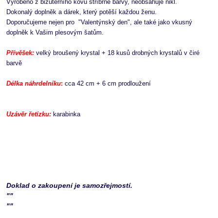
Vyrobeno z bižuterního kovu stříbrné barvy, neobsahuje nikl.
Dokonalý doplněk a dárek, který potěší každou ženu.
Doporučujeme nejen pro "Valentýnský den", ale také jako vkusný
doplněk k Vašim plesovým šatům.
Přívěšek:
velký broušený krystal + 18 kusů drobných krystalů v čiré
barvě
Délka náhrdelníku
:
cca 42 cm + 6 cm prodloužení
Uzávěr řetízku:
karabinka
Doklad o zakoupení je samozřejmostí.
""
""