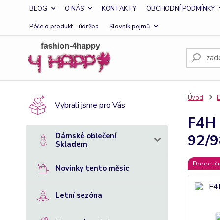
BLOG
O NÁS
KONTAKTY
OBCHODNÍ PODMÍNKY
Péče o produkt - údržba
Slovník pojmů
Úvod
D
Vybrali jsme pro Vás
F4H 
Dámské oblečení
92/9
Skladem
Doporuč
Novinky tento měsíc
Letní sezóna