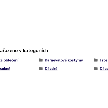
zařazeno v kategoriích
é oblečení
Karnevalové kostýmy
Froz
 sukně
Dětské
Dět