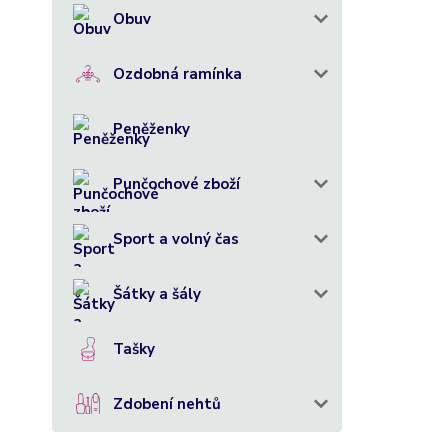
Obuv
Ozdobná ramínka
Peněženky
Punčochové zboží
Sport a volný čas
Šátky a šály
Tašky
Zdobení nehtů