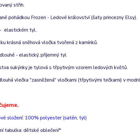
ovaný střih.
vané pohádkou Frozen - Ledové království (šaty princezny Elsy).
 - elastickém tyl.
tku krásná sněhová vločka tvořená z kamínků.
dlouhé - elastický, příjemný tyl
rstva sukýnky je tylová s třpytivým vzorem ledových květů.
dlouhá vlečka "zasněžená" vločkami (třpytivými tečkami) v modré
čujeme.
vé složení: 100% polyester (satén, tyl)
ní tabulka: dětské oblečení*