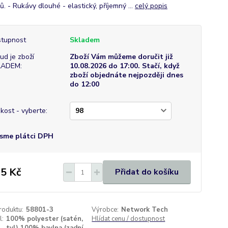
. - Rukávy dlouhé - elastický, příjemný ...
celý popis
tupnost
Skladem
ud je zboží
Zboží Vám můžeme doručit již
LADEM:
10.08.2026 do 17:00. Stačí, když
zboží objednáte nejpozději dnes
do 12:00
ikost - vyberte:
sme plátci DPH
5 Kč
Přidat do košíku
roduktu:
58801-3
Výrobce:
Network Tech
l:
100% polyester (satén,
Hlídat cenu / dostupnost