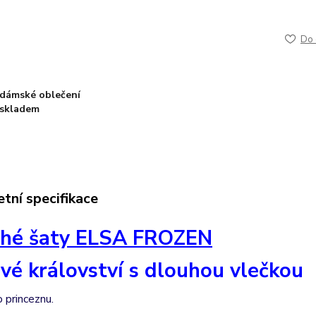
Do 
dámské oblečení
skladem
tní specifikace
hé šaty ELSA FROZEN
vé království s dlouhou vlečkou
o princeznu.