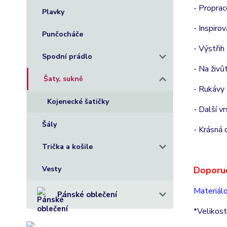
- Proprac
Plavky
- Inspiro
Punčocháče
- Výstřih
Spodní prádlo
- Na živů
Šaty, sukně
- Rukávy 
Kojenecké šatičky
- Další v
Šály
- Krásná 
Trička a košile
Vesty
Doporu
Materiálo
Pánské oblečení
*Velikost