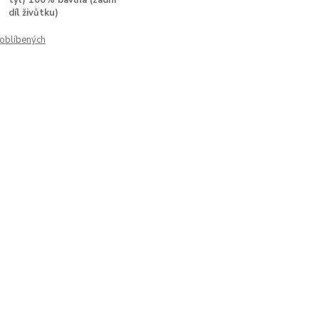
tyl) 100% bavlna (zadní
díl živůtku)
oblíbených