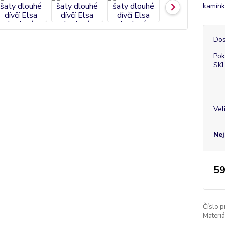
kamínků
Dos
Pok
SK
Vel
Nej
59
Číslo p
Materiá