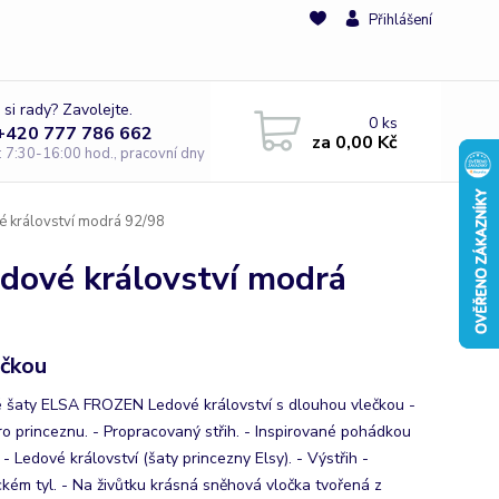
Přihlášení
 si rady? Zavolejte.
0
ks
 +420 777 786 662
za
0,00 Kč
e: 7:30-16:00 hod., pracovní dny
é království modrá 92/98
edové království modrá
ečkou
 šaty ELSA FROZEN Ledové království s dlouhou vlečkou -
ro princeznu. - Propracovaný střih. - Inspirované pohádkou
- Ledové království (šaty princezny Elsy). - Výstřih -
ckém tyl. - Na živůtku krásná sněhová vločka tvořená z