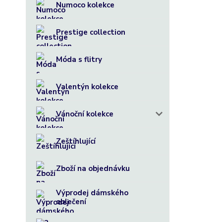
Numoco kolekce
Prestige collection
Móda s flitry
Valentýn kolekce
Vánoční kolekce
Zeštíhlující
Zboží na objednávku
Výprodej dámského
oblečení