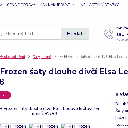
CENA DOPRAVY
JAK NAKUPOVAT
NEJČASTĚJŠÍ OTÁZKY
Nevíte
Hledat
tel.:
volejt
ětské oblečení
Šaty, sukně
F4H Frozen šaty dlouhé dívčí Elsa Ledov
Frozen šaty dlouhé dívčí Elsa L
8
s vl
ujeme
Dlouhé
Šaty p
Frozen 
elasti